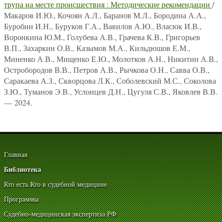
трупа на месте происшествия : Методические рекомендации
/
Макаров И.Ю., Кочоян А.Л., Баранов М.Л., Бородина А.А.,
Буробин И.Н., Буруков Г.А., Вавилов А.Ю., Власюк И.В.,
Воронкина Ю.М., Голубева А.В., Грачева К.В., Григорьев
В.П., Захаркин О.В., Казымов М.А., Кильдюшов Е.М.,
Миненко А.В., Мищенко Е.Ю., Молотков А.Н., Никитин А.В.,
Остробородов В.В., Петров А.В., Рычкова О.Н., Савва О.В.,
Саракаева А.З., Скворцова Л.К., Соболевский М.С., Соколова
З.Ю., Туманов Э.В., Услонцев Д.Н., Цугуля С.В., Яковлев В.В.
— 2024.
Главная
Библиотека
Кто есть Кто в судебной медицине
Программы
Судебно-медицинская экспертиза РФ