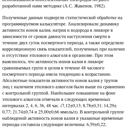
разработанной нами методике (А.С. Жакенов, 1982).
Полученные данные подвергли статистической обработке на
программируемом калькуляторе. Анализировали динамику
активности ионов калия, натрия и водорода в ликворе в
зависимости от сроков давности наступления смерти в
течение двух суток посмертного периода, а также определяли
корреляционную связь показателей, полученных при наличии
и отсутствии этилового алкоголя в организме. При этом
выяснилось, что активность ионов калия в ликворе
сравниваемых групп в целом в течение 48 часового
посмертного периода имела тенденцию к возрастанию.
Абсолютные показатели активности ионов калия у трупов
лиц с наличием этилового алкоголя были выше по сравнению
с контрольной группой. Наибольшее повышение на фоне
этилового алкоголя отмечали в следующих временных
интервалах 2, 4, 6, 36, 48 час. (7,12±0,13; 8,78±0,31; 14,29±
0,77; 21,74±0,74 и 25,00±0,66 ммоль/л). В контрольной группе
наблюдений активность ионов калия в указанные временные
периоды составила следующие величины: 6,59±0,22;