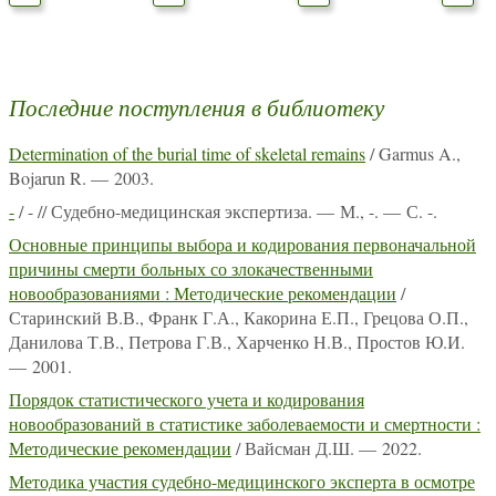
Последние поступления в библиотеку
Determination of the burial time of skeletal remains
/ Garmus A.,
Bojarun R. — 2003.
-
/ - // Судебно-медицинская экспертиза. — М., -. — С. -.
Основные принципы выбора и кодирования первоначальной
причины смерти больных со злокачественными
новообразованиями : Методические рекомендации
/
Старинский В.В., Франк Г.А., Какорина Е.П., Грецова О.П.,
Данилова Т.В., Петрова Г.В., Харченко Н.В., Простов Ю.И.
— 2001.
Порядок статистического учета и кодирования
новообразований в статистике заболеваемости и смертности :
Методические рекомендации
/ Вайсман Д.Ш. — 2022.
Методика участия судебно-медицинского эксперта в осмотре