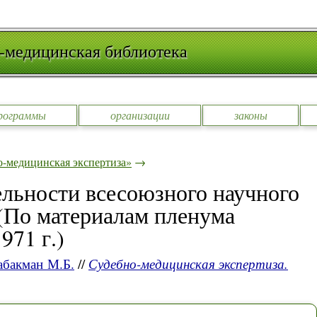
-медицинская библиотека
рограммы
организации
законы
-медицинская экспертиза»
→
ельности всесоюзного научного
(По материалам пленума
971 г.)
абакман М.Б.
//
Судебно-медицинская экспертиза.