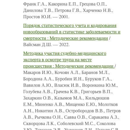
Франк Г.А., Какорина Е.П., Грецова О.П.,
Данилова Т.В., Петрова Г.В., Харченко Н.В.,
Простов Ю.И. — 2001.
Порядок статистического учета и кодирования
новообразований в статистике заболеваемости и
смертности : Методические рекомендации
/
Вайсман Д.Ш. — 2022.
Методика участия судебно-медицинского
эксперта в осмотре трупа на месте
происшествия : Методические рекомендации
/
Макаров И.Ю., Кочоян А.Л., Баранов М.Л.,
Бородина А.А., Буробин И.Н., Буруков Г.А.,
Вавилов А.Ю., Власюк И.В., Воронкина Ю.М.,
Голубева А.В., Грачева К.В., Григорьев В.П.,
Захаркин О.В., Казымов М.А., Кильдюшов
Е.М., Миненко А.В., Мищенко Е.Ю., Молотков
А.Н., Никитин А.В., Остробородов В.В., Петров
А.В., Рычкова О.Н., Савва О.В., Саракаева А.З.,
Скворцова Л.К., Соболевский М.С., Соколова
З.Ю., Туманов Э.В., Услонцев Д.Н., Цугуля С.В.,