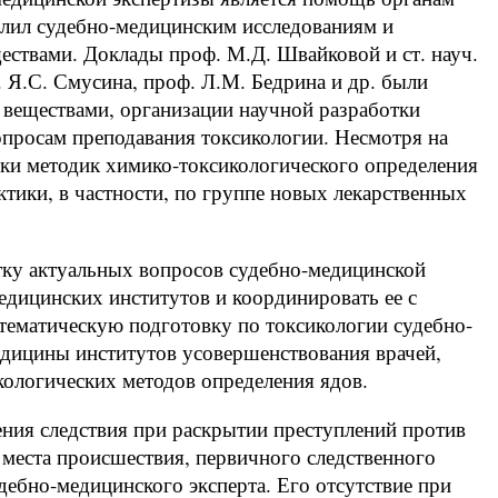
лил судебно-медицинским исследованиям и
ествами. Доклады проф. М.Д. Швайковой и ст. науч.
. Я.С. Смусина, проф. Л.М. Бедрина и др. были
веществами, организации научной разработки
опросам преподавания токсикологии. Несмотря на
тки методик химико-токсикологического определения
ктики, в частности, по группе новых лекарственных
тку актуальных вопросов судебно-медицинской
едицинских институтов и координировать ее с
тематическую подготовку по токсикологии судебно-
едицины институтов усовершенствования врачей,
кологических методов определения ядов.
ения следствия при раскрытии преступлений против
а места происшествия, первичного следственного
дебно-медицинского эксперта. Его отсутствие при