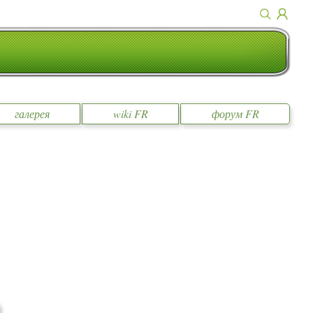
галерея
wiki FR
форум FR