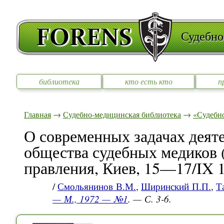
Судебно
библиотека
кто есть кто
п
Главная
→
Судебно-медицинская библиотека
→
«Судебно
О современных задачах деят
общества судебных медиков 
правления, Киев, 15—17/IX 1
/
Смольянинов В.М.
,
Ширинский П.П.
,
Т
— М., 1972 — №1
. — С. 3-6.