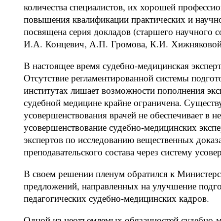
количества специалистов, их хорошей професси
повышения квалификации практических и научно
посвящена серия докладов (старшего научного с
И.А. Концевич, А.П. Громова, К.И. Хижняковой,
В настоящее время судебно-медицинская эксперт
Отсутствие регламентированной системы подгот
институтах лишает возможности пополнения эк
судебной медицине крайне ограничена. Существ
усовершенствования врачей не обеспечивает в н
усовершенствование судебно-медицинских экспер
экспертов по исследованию вещественных доказ
преподавательского состава через систему усов
В своем решении пленум обратился к Министер
предложений, направленных на улучшение подго
педагогических судебно-медицинских кадров.
Одной из неотъемлемых обязанностей судебно-м