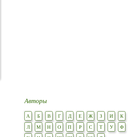
Авторы
А
Б
В
Г
Д
Е
Ж
З
И
К
Л
М
Н
О
П
Р
С
Т
У
Ф