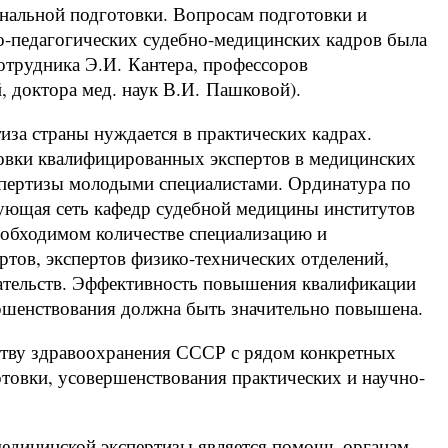
ональной подготовки. Вопросам подготовки и
-педагогических судебно-медицинских кадров была
отрудника Э.И. Кантера, профессоров
 доктора мед. наук В.И. Пашковой).
иза страны нуждается в практических кадрах.
овки квалифицированных экспертов в медицинских
спертизы молодыми специалистами. Ординатура по
ующая сеть кафедр судебной медицины институтов
еобходимом количестве специализацию и
тов, экспертов физико-технических отделений,
ательств. Эффективность повышения квалификации
ершенствования должна быть значительно повышена.
ству здравоохранения СССР с рядом конкретных
товки, усовершенствования практических и научно-
едицинской экспертизы является помощь органам