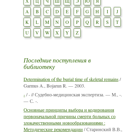
Х
Ц
Ч
Ш
Щ
Э
Ю
Я
A
B
C
D
E
F
G
H
I
J
K
L
M
N
O
P
Q
R
S
T
U
V
W
X
Y
Z
Последние поступления в
библиотеку
Determination of the burial time of skeletal remains
/
Garmus A., Bojarun R. — 2003.
-
/ - // Судебно-медицинская экспертиза. — М., -.
— С. -.
Основные принципы выбора и кодирования
первоначальной причины смерти больных со
злокачественными новообразованиями :
Методические рекомендации
/ Старинский В.В.,