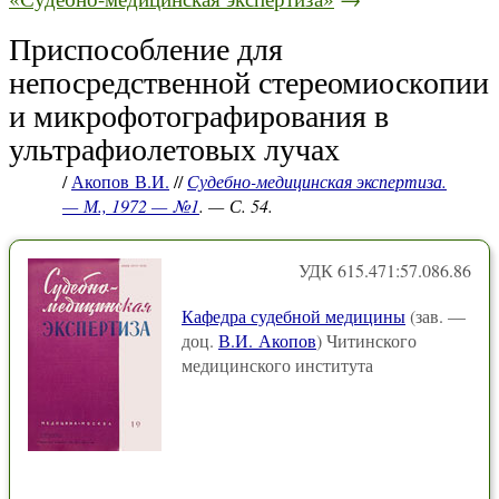
Приспособление для
непосредственной стереомиоскопии
и микрофотографирования в
ультрафиолетовых лучах
/
Акопов В.И.
//
Судебно-медицинская экспертиза.
— М., 1972 — №1
. — С. 54.
УДК 615.471:57.086.86
Кафедра судебной медицины
(зав. —
доц.
В.И. Акопов
) Читинского
медицинского института