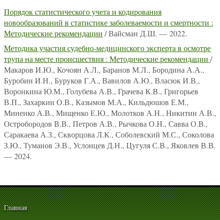
Порядок статистического учета и кодирования
новообразований в статистике заболеваемости и смертности :
Методические рекомендации
/ Вайсман Д.Ш. — 2022.
Методика участия судебно-медицинского эксперта в осмотре
трупа на месте происшествия : Методические рекомендации
/
Макаров И.Ю., Кочоян А.Л., Баранов М.Л., Бородина А.А.,
Буробин И.Н., Буруков Г.А., Вавилов А.Ю., Власюк И.В.,
Воронкина Ю.М., Голубева А.В., Грачева К.В., Григорьев
В.П., Захаркин О.В., Казымов М.А., Кильдюшов Е.М.,
Миненко А.В., Мищенко Е.Ю., Молотков А.Н., Никитин А.В.,
Остробородов В.В., Петров А.В., Рычкова О.Н., Савва О.В.,
Саракаева А.З., Скворцова Л.К., Соболевский М.С., Соколова
З.Ю., Туманов Э.В., Услонцев Д.Н., Цугуля С.В., Яковлев В.В.
— 2024.
Главная