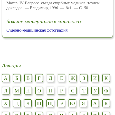
Матер. IV Всеросс. съезда судебных медиков: тезисы
докладов. — Владимир, 1996. — №1. — С. 50.
больше материалов в каталогах
Судебно-медицинская фотография
Авторы
А
Б
В
Г
Д
Е
Ж
З
И
К
Л
М
Н
О
П
Р
С
Т
У
Ф
Х
Ц
Ч
Ш
Щ
Э
Ю
Я
A
B