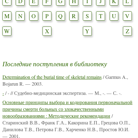
C
D
E
F
G
H
I
J
K
L
M
N
O
P
Q
R
S
T
U
V
W
X
Y
Z
Последние поступления в библиотеку
Determination of the burial time of skeletal remains
/ Garmus A.,
Bojarun R. — 2003.
-
/ - // Судебно-медицинская экспертиза. — М., -. — С. -.
Основные принципы выбора и кодирования первоначальной
причины смерти больных со злокачественными
новообразованиями : Методические рекомендации
/
Старинский В.В., Франк Г.А., Какорина Е.П., Грецова О.П.,
Данилова Т.В., Петрова Г.В., Харченко Н.В., Простов Ю.И.
— 2001.