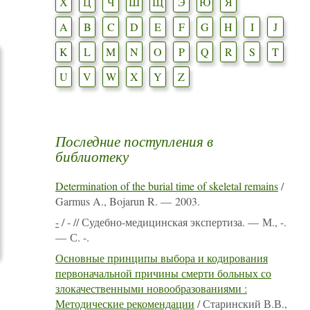
Х
Ц
Ч
Ш
Щ
Э
Ю
Я
A
B
C
D
E
F
G
H
I
J
K
L
M
N
O
P
Q
R
S
T
U
V
W
X
Y
Z
Последние поступления в
библиотеку
Determination of the burial time of skeletal remains
/
Garmus A., Bojarun R. — 2003.
-
/ - // Судебно-медицинская экспертиза. — М., -.
— С. -.
Основные принципы выбора и кодирования
первоначальной причины смерти больных со
злокачественными новообразованиями :
Методические рекомендации
/ Старинский В.В.,