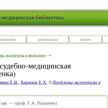
-медицинская библиотека
рограммы
организации
законы
мы экспертизы в медицине»
→
(судебно-медицинская
енка)
яева Е.В.
,
Баринов Е.Х.
//
Проблемы экспертизы в
(зав. — проф. Г.А. Пашинян)