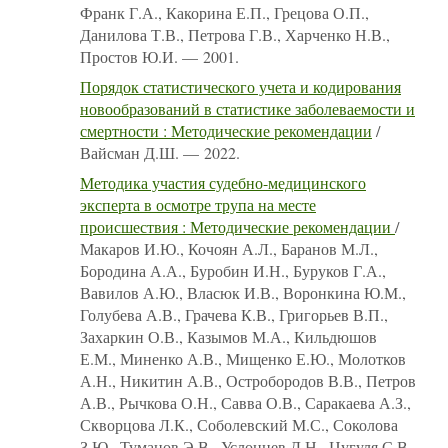
Франк Г.А., Какорина Е.П., Грецова О.П.,
Данилова Т.В., Петрова Г.В., Харченко Н.В.,
Простов Ю.И. — 2001.
Порядок статистического учета и кодирования
новообразований в статистике заболеваемости и
смертности : Методические рекомендации
/
Вайсман Д.Ш. — 2022.
Методика участия судебно-медицинского
эксперта в осмотре трупа на месте
происшествия : Методические рекомендации
/
Макаров И.Ю., Кочоян А.Л., Баранов М.Л.,
Бородина А.А., Буробин И.Н., Буруков Г.А.,
Вавилов А.Ю., Власюк И.В., Воронкина Ю.М.,
Голубева А.В., Грачева К.В., Григорьев В.П.,
Захаркин О.В., Казымов М.А., Кильдюшов
Е.М., Миненко А.В., Мищенко Е.Ю., Молотков
А.Н., Никитин А.В., Остробородов В.В., Петров
А.В., Рычкова О.Н., Савва О.В., Саракаева А.З.,
Скворцова Л.К., Соболевский М.С., Соколова
З.Ю., Туманов Э.В., Услонцев Д.Н., Цугуля С.В.,