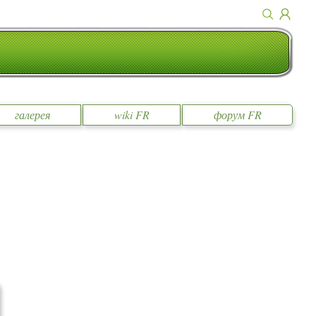
галерея
wiki FR
форум FR