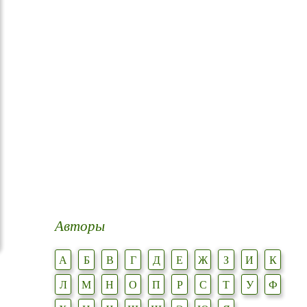
Авторы
А
Б
В
Г
Д
Е
Ж
З
И
К
Л
М
Н
О
П
Р
С
Т
У
Ф