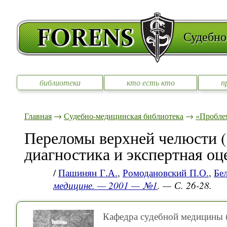
Судебно
библиотека
кто есть кто
п
Главная
→
Судебно-медицинская библиотека
→
«Пробле
Переломы верхней челюсти 
диагностика и экспертная оц
/
Пашинян Г.А.
,
Ромодановский П.О.
,
Бел
медицине. — 2001 — №1
. — С. 26-28.
Кафедра судебной медицины 