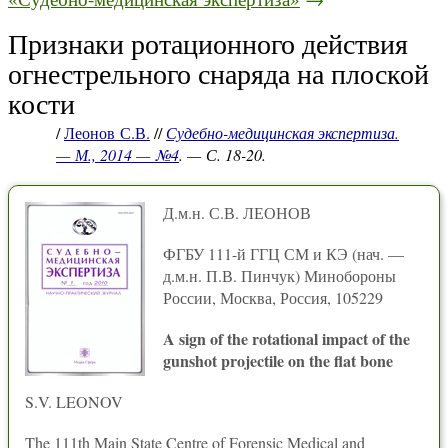
Признаки ротационного действия
огнестрельного снаряда на плоской
кости
/
Леонов С.В.
//
Судебно-медицинская экспертиза.
— М., 2014 — №4
. — С. 18-20.
Д.м.н. С.В. ЛЕОНОВ
ФГБУ 111-й ГГЦ СМ и КЭ (нач. —
д.м.н. П.В. Пинчук) Минобороны
России, Москва, Россия, 105229
A sign of the rotational impact of the
gunshot projectile on the flat bone
S.V. LEONOV
The 111th Main State Centre of Forensic Medical and