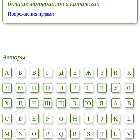
больше материалов в каталогах
Повреждения пулями
Авторы
А
Б
В
Г
Д
Е
Ж
З
И
К
Л
М
Н
О
П
Р
С
Т
У
Ф
Х
Ц
Ч
Ш
Щ
Э
Ю
Я
A
B
C
D
E
F
G
H
I
J
K
L
M
N
O
P
Q
R
S
T
U
V