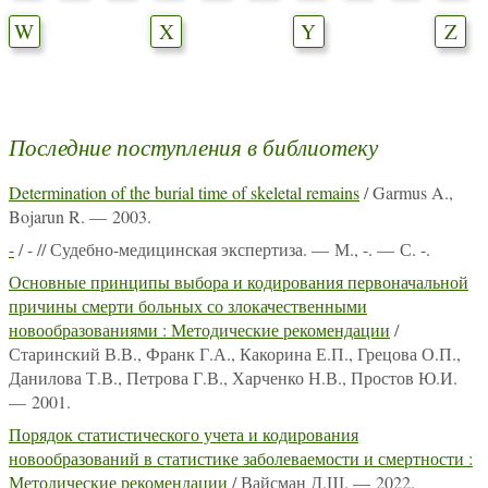
W
X
Y
Z
Последние поступления в библиотеку
Determination of the burial time of skeletal remains
/ Garmus A.,
Bojarun R. — 2003.
-
/ - // Судебно-медицинская экспертиза. — М., -. — С. -.
Основные принципы выбора и кодирования первоначальной
причины смерти больных со злокачественными
новообразованиями : Методические рекомендации
/
Старинский В.В., Франк Г.А., Какорина Е.П., Грецова О.П.,
Данилова Т.В., Петрова Г.В., Харченко Н.В., Простов Ю.И.
— 2001.
Порядок статистического учета и кодирования
новообразований в статистике заболеваемости и смертности :
Методические рекомендации
/ Вайсман Д.Ш. — 2022.