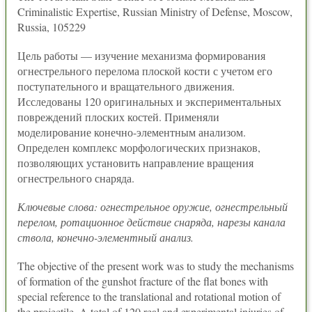
Criminalistic Expertise, Russian Ministry of Defense, Moscow,
Russia, 105229
Цель работы — изучение механизма формирования
огнестрельного перелома плоской кости с учетом его
поступательного и вращательного движения.
Исследованы 120 оригинальных и экспериментальных
повреждений плоских костей. Применяли
моделирование конечно-элементным анализом.
Определен комплекс морфологических признаков,
позволяющих установить направление вращения
огнестрельного снаряда.
Ключевые слова: огнестрельное оружие, огнестрельный
перелом, ротационное действие снаряда, нарезы канала
ствола, конечно-элементный анализ.
The objective of the present work was to study the mechanisms
of formation of the gunshot fracture of the flat bones with
special reference to the translational and rotational motion of
the projectile. A total of 120 real and experimental injuries of