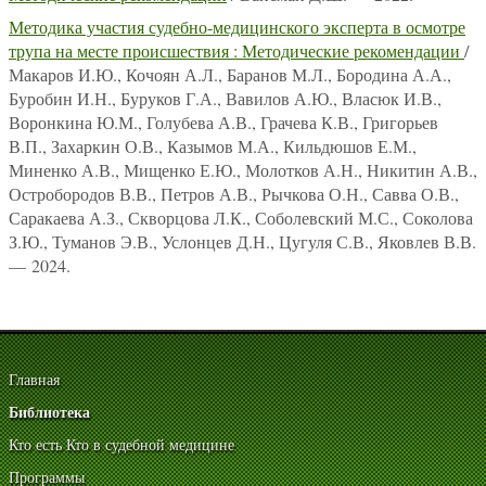
Методика участия судебно-медицинского эксперта в осмотре
трупа на месте происшествия : Методические рекомендации
/
Макаров И.Ю., Кочоян А.Л., Баранов М.Л., Бородина А.А.,
Буробин И.Н., Буруков Г.А., Вавилов А.Ю., Власюк И.В.,
Воронкина Ю.М., Голубева А.В., Грачева К.В., Григорьев
В.П., Захаркин О.В., Казымов М.А., Кильдюшов Е.М.,
Миненко А.В., Мищенко Е.Ю., Молотков А.Н., Никитин А.В.,
Остробородов В.В., Петров А.В., Рычкова О.Н., Савва О.В.,
Саракаева А.З., Скворцова Л.К., Соболевский М.С., Соколова
З.Ю., Туманов Э.В., Услонцев Д.Н., Цугуля С.В., Яковлев В.В.
— 2024.
Главная
Библиотека
Кто есть Кто в судебной медицине
Программы