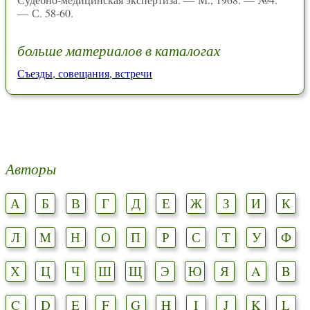
— С. 58-60.
больше материалов в каталогах
Съезды, совещания, встречи
Авторы
А
Б
В
Г
Д
Е
Ж
З
И
К
Л
М
Н
О
П
Р
С
Т
У
Ф
Х
Ц
Ч
Ш
Щ
Э
Ю
Я
A
B
C
D
E
F
G
H
I
J
K
L