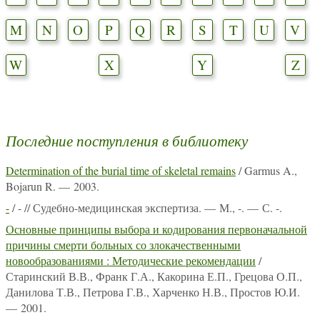
M
N
O
P
Q
R
S
T
U
V
W
X
Y
Z
Последние поступления в библиотеку
Determination of the burial time of skeletal remains
/ Garmus A.,
Bojarun R. — 2003.
-
/ - // Судебно-медицинская экспертиза. — М., -. — С. -.
Основные принципы выбора и кодирования первоначальной
причины смерти больных со злокачественными
новообразованиями : Методические рекомендации
/
Старинский В.В., Франк Г.А., Какорина Е.П., Грецова О.П.,
Данилова Т.В., Петрова Г.В., Харченко Н.В., Простов Ю.И.
— 2001.