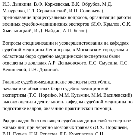
И.З. Дынкина, В.Ф. Коржевская, В.К. Обрубов, М.Д.
Мазуренко, Г.Л. Серватинский, И.П. Соловьева),
преподавание процессуальных вопросов, организация работы
военных судебно-медицинских экспертов (И.Ф. Крылов, О.К.
Хмельницкий, И.Д. Найдис, А.П. Белов).
Вопросы специализации и усовершенствования на кафедрах
судебной медицины Ленинграда, в Московском городском и
областном бюро судебно-медицинской экспертизы были
освещены в докладах А.Р. Деньковского, Я.С. Смусина, Л.С.
Велишевой, Л.Н. Додиной.
Главные судебно-медицинские эксперты республик,
начальники областных бюро судебно-медицинской
экспертизы (Т.С. Норейко, М.М. Кузьмин, М.М. Василевский)
высоко оценили деятельность кафедры судебной медицины по
подготовке кадров, оказанию практической помощи.
Ряд докладов был посвящен судебно-медицинской экспертизе
живых лиц при черепно-мозговых травмах (О.Х. Поркшеян,
В.Н. Гурьев, Н.И. Репетун, Л.Б. Кучепатова, С.Н.