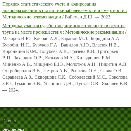
Порядок статистического учета и кодирования
новообразований в статистике заболеваемости и смертности :
Методические рекомендации
/ Вайсман Д.Ш. — 2022.
Методика участия судебно-медицинского эксперта в осмотре
трупа на месте происшествия : Методические рекомендации
/
Макаров И.Ю., Кочоян А.Л., Баранов М.Л., Бородина А.А.,
Буробин И.Н., Буруков Г.А., Вавилов А.Ю., Власюк И.В.,
Воронкина Ю.М., Голубева А.В., Грачева К.В., Григорьев
В.П., Захаркин О.В., Казымов М.А., Кильдюшов Е.М.,
Миненко А.В., Мищенко Е.Ю., Молотков А.Н., Никитин А.В.,
Остробородов В.В., Петров А.В., Рычкова О.Н., Савва О.В.,
Саракаева А.З., Скворцова Л.К., Соболевский М.С., Соколова
З.Ю., Туманов Э.В., Услонцев Д.Н., Цугуля С.В., Яковлев В.В.
— 2024.
Главная
Библиотека