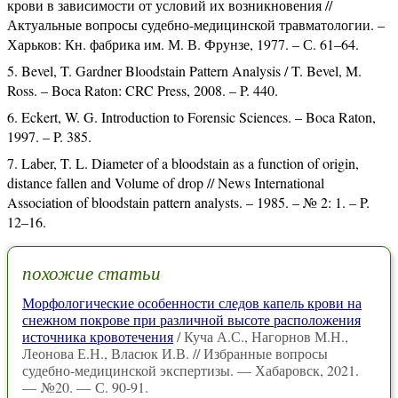
крови в зависимости от условий их возникновения //
Актуальные вопросы судебно-медицинской травматологии. –
Харьков: Кн. фабрика им. М. В. Фрунзе, 1977. – С. 61–64.
Bevel, T. Gardner Bloodstain Pattern Analysis / T. Bevel, M.
Ross. – Boca Raton: CRC Press, 2008. – P. 440.
Eckert, W. G. Introduction to Forensic Sciences. – Boca Raton,
1997. – P. 385.
Laber, T. L. Diameter of a bloodstain as a function of origin,
distance fallen and Volume of drop // News International
Association of bloodstain pattern analysts. – 1985. – № 2: 1. – P.
12–16.
похожие статьи
Морфологические особенности следов капель крови на
снежном покрове при различной высоте расположения
источника кровотечения
/ Куча А.С., Нагорнов М.Н.,
Леонова Е.Н., Власюк И.В. // Избранные вопросы
судебно-медицинской экспертизы. — Хабаровск, 2021.
— №20. — С. 90-91.