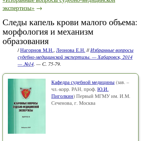
экспертизы»
→
Следы капель крови малого объема:
морфология и механизм
образования
/
Нагорнов М.Н.
,
Леонова Е.Н.
//
Избранные вопросы
судебно-медицинской экспертизы. — Хабаровск, 2014
— №14
. — С. 75-79.
Кафедра судебной медицины
(зав. –
чл.-корр. РАН, проф.
Ю.И.
Пиголкин
) Первый МГМУ им. И.М.
Сеченова, г. Москва