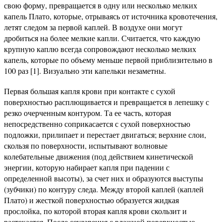
свою форму, превращается в одну или несколько мелких
капель Плато, которые, отрываясь от источника кровотечения,
летят следом за первой каплей. В воздухе они могут
дробиться на более мелкие капли. Считается, что каждую
крупную каплю всегда сопровождают несколько мелких
капель, которые по объему меньше первой приблизительно в
100 раз [1]. Визуально эти капельки незаметны.
Первая большая капля крови при контакте с сухой
поверхностью расплющивается и превращается в лепешку с
резко очерченным контуром. Та ее часть, которая
непосредственно соприкасается с сухой поверхностью
подложки, прилипает и перестает двигаться; верхние слои,
скользя по поверхности, испытывают волновые
колебательные движения (под действием кинетической
энергии, которую набирает капля при падении с
определенной высоты), за счет них и образуются выступы
(зубчики) по контуру следа. Между второй каплей (каплей
Плато) и жесткой поверхностью образуется жидкая
прослойка, по которой вторая капля крови скользит и
растекается. После соударения с влажной поверхностью