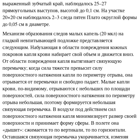
выраженный зубчатый край, наблюдалось 25–27
прямоугольных выступов, высотой до 0,1 см. На участке
20×20 см наблюдалось 2–3 следа пятен Плато округлой формы
до 0,05 см в диаметре.
Механизм образования следов малых капель (20 мкл) на
гладкой невпитывающей подложке представляется
следующим. Набухающая в области повреждения кожных
покровов капля крови набирает свой объем и движется вниз.
От области повреждения капля вытягивает связующую
перемычку; когда сила тяжести превысит силу
поверхностного натяжения капли по периметру отрыва, она
отрывается от перемычки и свободно падает. Малые капли
крови, по-видимому, отрываются с небольших по площади
поверхностей, сила поверхностного натяжения по периметру
отрыва небольшая, поэтому формируется небольшая
связующая перемычка. В воздухе под действием сил
поверхностного натяжения капля минимизирует размер своей
поверхности и принимает форму сферы. В полете она
«дышит»: сжимается то по вертикали, то по горизонтали.
Оставшаяся связующая перемычка укорачивается, изменяя