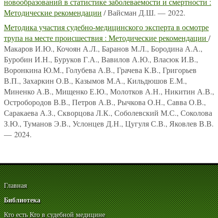
новообразований в статистике заболеваемости и смертности :
Методические рекомендации
/ Вайсман Д.Ш. — 2022.
Методика участия судебно-медицинского эксперта в осмотре
трупа на месте происшествия : Методические рекомендации
/
Макаров И.Ю., Кочоян А.Л., Баранов М.Л., Бородина А.А.,
Буробин И.Н., Буруков Г.А., Вавилов А.Ю., Власюк И.В.,
Воронкина Ю.М., Голубева А.В., Грачева К.В., Григорьев
В.П., Захаркин О.В., Казымов М.А., Кильдюшов Е.М.,
Миненко А.В., Мищенко Е.Ю., Молотков А.Н., Никитин А.В.,
Остробородов В.В., Петров А.В., Рычкова О.Н., Савва О.В.,
Саракаева А.З., Скворцова Л.К., Соболевский М.С., Соколова
З.Ю., Туманов Э.В., Услонцев Д.Н., Цугуля С.В., Яковлев В.В.
— 2024.
Главная
Библиотека
Кто есть Кто в судебной медицине