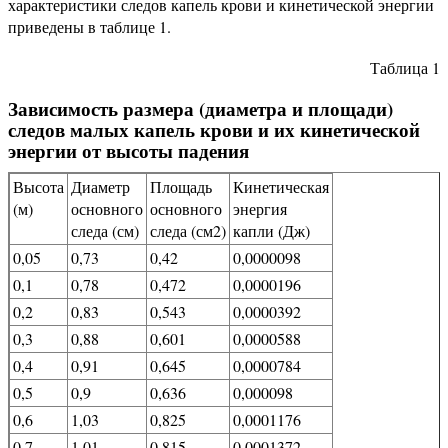
характеристики следов капель крови и кинетической энергии
приведены в таблице 1.
Таблица 1
Зависимость размера (диаметра и площади)
следов малых капель крови и их кинетической
энергии от высоты падения
Высота
Диаметр
Площадь
Кинетическая
(м)
основного
основного
энергия
следа (см)
следа (см2)
капли (Дж)
0,05
0,73
0,42
0,0000098
0,1
0,78
0,472
0,0000196
0,2
0,83
0,543
0,0000392
0,3
0,88
0,601
0,0000588
0,4
0,91
0,645
0,0000784
0,5
0,9
0,636
0,000098
0,6
1,03
0,825
0,0001176
0,7
1,01
0,815
0,0001372