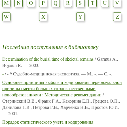
M
N
O
P
Q
R
S
T
U
V
W
X
Y
Z
Последние поступления в библиотеку
Determination of the burial time of skeletal remains
/ Garmus A.,
Bojarun R. — 2003.
-
/ - // Судебно-медицинская экспертиза. — М., -. — С. -.
Основные принципы выбора и кодирования первоначальной
причины смерти больных со злокачественными
новообразованиями : Методические рекомендации
/
Старинский В.В., Франк Г.А., Какорина Е.П., Грецова О.П.,
Данилова Т.В., Петрова Г.В., Харченко Н.В., Простов Ю.И.
— 2001.
Порядок статистического учета и кодирования