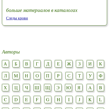
больше материалов в каталогах
Следы крови
Авторы
А
Б
В
Г
Д
Е
Ж
З
И
К
Л
М
Н
О
П
Р
С
Т
У
Ф
Х
Ц
Ч
Ш
Щ
Э
Ю
Я
A
B
C
D
E
F
G
H
I
J
K
L