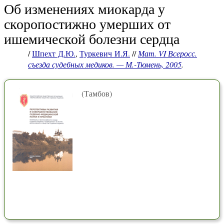
Об изменениях миокарда у
скоропостижно умерших от
ишемической болезни сердца
/
Шпехт Д.Ю.
,
Туркевич И.Я.
//
Мат. VI Всеросс.
съезда судебных медиков. — М.-Тюмень, 2005
.
(Тамбов)