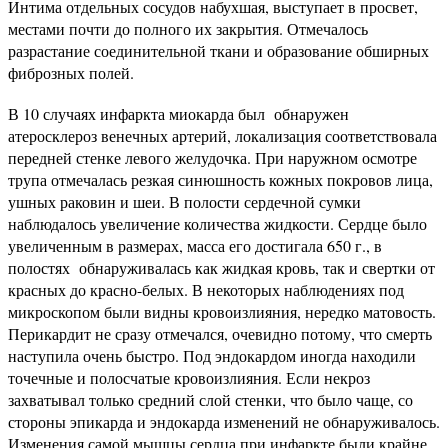
Интима отдельных сосудов набухшая, выступает в просвет,
местами почти до полного их закрытия. Отмечалось
разрастание соединительной ткани и образование обширных
фиброзных полей.
В 10 случаях инфаркта миокарда был обнаружен
атеросклероз венеч­ных артерий, локализация соответствовала
передней стенке левого желудочка. При наружном осмотре
трупа отмечалась резкая синюшность кожных покровов лица,
ушных раковин и шеи. В полости сердечной сумки
наблюдалось увеличение количества жидкости. Сердце было
увеличенным в размерах, масса его достигала 650 г., в
полостях обнаруживалась как жидкая кровь, так и свертки от
красных до красно-белых. В некоторых наблюдениях под
микроскопом были видны кровоизлияния, нередко матовость.
Перикардит не сразу отмечался, очевидно потому, что смерть
наступила очень быстро. Под эндокардом иногда находили
точечные и полосчатые кровоизлияния. Если некроз
захватывал только средний слой стенки, что было чаще, со
стороны эпикарда и эндокарда изменений не обнаруживалось.
Изменения самой мышцы сердца при инфаркте были крайне