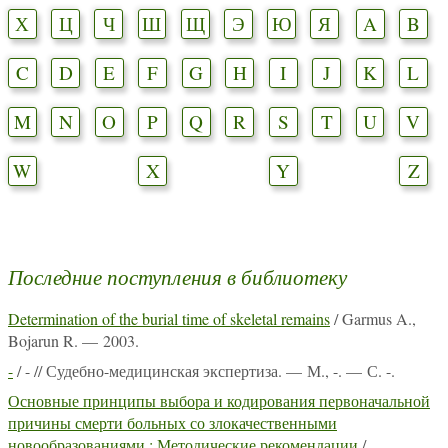
Х
Ц
Ч
Ш
Щ
Э
Ю
Я
A
B
C
D
E
F
G
H
I
J
K
L
M
N
O
P
Q
R
S
T
U
V
W
X
Y
Z
Последние поступления в библиотеку
Determination of the burial time of skeletal remains
/ Garmus A.,
Bojarun R. — 2003.
-
/ - // Судебно-медицинская экспертиза. — М., -. — С. -.
Основные принципы выбора и кодирования первоначальной
причины смерти больных со злокачественными
новообразованиями : Методические рекомендации
/