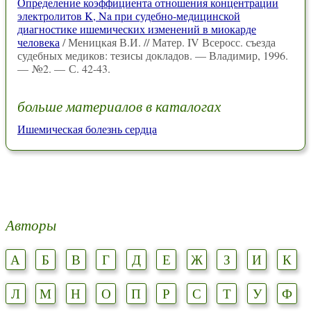
Определение коэффициента отношения концентрации
электролитов K, Na при судебно-медицинской
диагностике ишемических изменений в миокарде
человека
/ Меницкая В.И. // Матер. IV Всеросс. съезда
судебных медиков: тезисы докладов. — Владимир, 1996.
— №2. — С. 42-43.
больше материалов в каталогах
Ишемическая болезнь сердца
Авторы
А
Б
В
Г
Д
Е
Ж
З
И
К
Л
М
Н
О
П
Р
С
Т
У
Ф