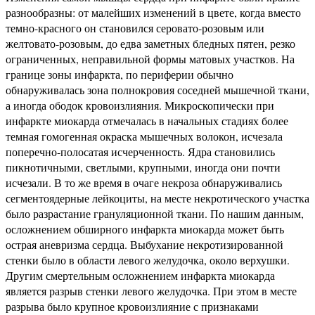
разнообразны: от малейших изменений в цвете, когда вместо
темно-красного он становился серовато-розовым или
желтовато-розовым, до едва заметных бледных пятен, резко
ограниченных, неправильной формы матовых участков. На
границе зоны инфаркта, по периферии обычно
обнаруживалась зона полнокровия соседней мышечной ткани,
а иногда ободок кровоизлияния. Микроскопически при
инфаркте миокарда отмечалась в начальных стадиях более
темная гомогенная окраска мышечных волокон, исчезала
поперечно-полосатая исчерченность. Ядра становились
пикнотичными, светлыми, крупными, иногда они почти
исчезали. В то же время в очаге некроза обнаруживались
сегментоядерные лейкоциты, на месте некротического участка
было разрастание грануляционной ткани. По нашим данным,
осложнением обширного инфаркта миокарда может быть
острая аневризма сердца. Выбухание некротизированной
стенки было в области левого желудочка, около верхушки.
Другим смертельным осложнением инфаркта миокарда
является разрыв стенки левого желудочка. При этом в месте
разрыва было крупное кровоизлияние с признаками