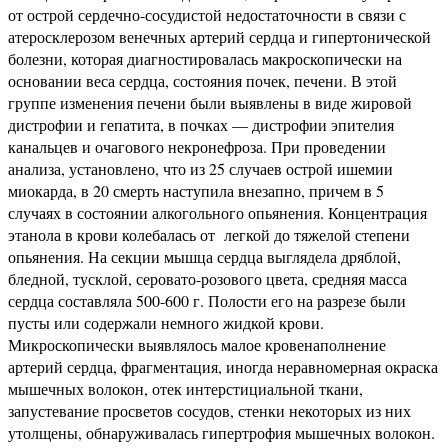
от острой сердечно-сосудистой недостаточности в связи с
атеросклерозом венечных артерий сердца и гипертонической
болезни, которая диагностировалась макроскопически на
основании веса сердца, состояния почек, печени. В этой
группе изменения печени были выявлены в виде жировой
дистрофии и гепатита, в почках — дистрофии эпителия
канальцев и очагового некронефроза. При проведении
анализа, установлено, что из 25 случаев острой ишемии
миокарда, в 20 смерть наступила внезапно, причем в 5
случаях в состоянии алкогольного опьянения. Концентрация
этанола в крови колебалась от легкой до тяжелой степени
опьянения. На секции мышца сердца выглядела дряблой,
бледной, тусклой, серовато-розового цвета, средняя масса
сердца составляла 500-600 г. Полости его на разрезе были
пусты или содержали немного жидкой крови.
Микроскопически выявлялось малое кровенаполнение
артерий сердца, фрагментация, иногда неравномерная окраска
мышечных волокон, отек интерстициальной ткани,
запустевание просветов сосудов, стенки некото­рых из них
утолщены, обнаруживалась гипертрофия мышечных волокон.