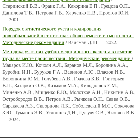
Старинский В.В., Франк Г.А., Какорина Е.П., Грецова О.П.,
Данилова Т.В., Петрова Г.В., Харченко Н.В., Простов Ю.И.
— 2001.
Порядок статистического учета и кодирования
новообразований в статистике заболеваемости и смертности :
Методические рекомендации
/ Вайсман Д.Ш. — 2022.
Методика участия судебно-медицинского эксперта в осмотре
трупа на месте происшествия : Методические рекомендации
/
Макаров И.Ю., Кочоян А.Л., Баранов М.Л., Бородина А.А.,
Буробин И.Н., Буруков Г.А., Вавилов А.Ю., Власюк И.В.,
Воронкина Ю.М., Голубева А.В., Грачева К.В., Григорьев
В.П., Захаркин О.В., Казымов М.А., Кильдюшов Е.М.,
Миненко А.В., Мищенко Е.Ю., Молотков А.Н., Никитин А.В.,
Остробородов В.В., Петров А.В., Рычкова О.Н., Савва О.В.,
Саракаева А.З., Скворцова Л.К., Соболевский М.С., Соколова
З.Ю., Туманов Э.В., Услонцев Д.Н., Цугуля С.В., Яковлев В.В.
— 2024.