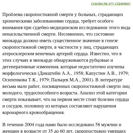
ссылка на эту страницу
Проблема скоропостижной смерти у больных, страдающих
хроническими заболеваниями сердца, требует особого
внимания при судебно-медицинском исследовании этого вида
ненасильственной смерти. Несомненно, что состояние
миокарда должно иметь существенное значение в генезе
скоропостижной смерти, в частности у лиц, страдающих
атеросклерозом венечных артерий сердца. Известно, что в
этих случаях в миокарде обнаруживаются рубцовые и
дегенеративные изменения, которые недостаточно изучены
морфологически (Дикштейн А.А., 1958; Капустин А.В., 1979;
Осипенкова Т.К., 1979; Пальцев М.А., 2001). В литературе
весьма мало работ, посвященных скоропостижной смерти лиц
молодого, трудоспособного возраста. Анализ этой категории
смерти показывает, что на первом месте стоят болезни сердца
и сосудов, половину из которых составляют нарушения
коронарного кровообращения.
В течении 2004 года нами было исследовано 58 мужчин и
женщин в возрасте от 35 до 60 лет, скоропостижно умерших