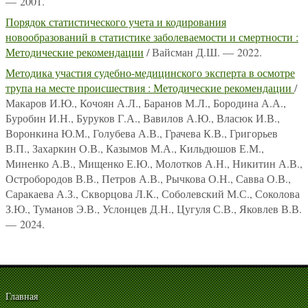
— 2001.
Порядок статистического учета и кодирования
новообразований в статистике заболеваемости и смертности :
Методические рекомендации
/ Вайсман Д.Ш. — 2022.
Методика участия судебно-медицинского эксперта в осмотре
трупа на месте происшествия : Методические рекомендации
/
Макаров И.Ю., Кочоян А.Л., Баранов М.Л., Бородина А.А.,
Буробин И.Н., Буруков Г.А., Вавилов А.Ю., Власюк И.В.,
Воронкина Ю.М., Голубева А.В., Грачева К.В., Григорьев
В.П., Захаркин О.В., Казымов М.А., Кильдюшов Е.М.,
Миненко А.В., Мищенко Е.Ю., Молотков А.Н., Никитин А.В.,
Остробородов В.В., Петров А.В., Рычкова О.Н., Савва О.В.,
Саракаева А.З., Скворцова Л.К., Соболевский М.С., Соколова
З.Ю., Туманов Э.В., Услонцев Д.Н., Цугуля С.В., Яковлев В.В.
— 2024.
Главная