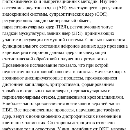
гистохимических и импрегнационных методик. Изучено
состояние аркуатного ядра (АЯ), участвующего в регуляции
эндокринной системы, супраоптических ядер (СОЯ),
регулирующих вводно-минеральный обмен,
паравентрикулярных ядер (ПВЯ), регулирующих тонус
гладкой мускулатуры, задних ядер (ЗГЯ), принимающих
участие в регуляции иммунной системы. С целью выяснения
функционального состояния нейронов данных ядер проведена
кариометрия нейронов данных ядер с последующей
статистической обработкой полученных результатов.
Проведенное исследование показало, что при острой
недостаточности кровообращения в гипоталамических ядрах
возникают дисциркуляторные процессы, проявляющиеся
дистонией капилляров, эритростазами, формированием
тромбов в отдельных капиллярах, периваскулярным и
перицеллюлярным отеком, диапедезными кровоизлияниями.
Наиболее часто кровоизлияния возникали в верхней части
ПВЯ. Все перечисленные процессы, нарушающие трофику
ядер, ведут к возникновению дистрофических изменений в
клеточных элементах. Со стороны астроцитов отмечено
набухание тел и отростков. У лиц, погибших от ОКН, изредка