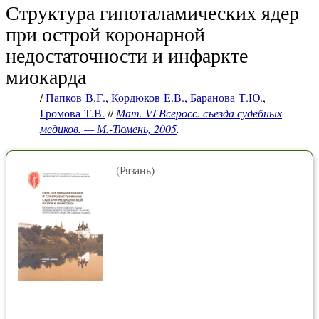
Структура гипоталамических ядер
при острой коронарной
недостаточности и инфаркте
миокарда
/
Папков В.Г.
,
Кордюков Е.В.
,
Баранова Т.Ю.
,
Громова Т.В.
//
Мат. VI Всеросс. съезда судебных
медиков. — М.-Тюмень, 2005
.
(Рязань)