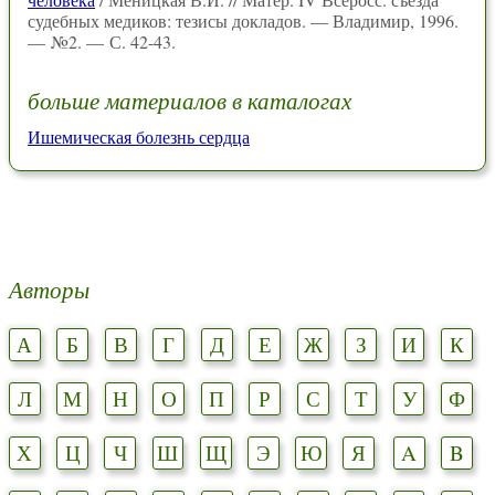
судебных медиков: тезисы докладов. — Владимир, 1996.
— №2. — С. 42-43.
больше материалов в каталогах
Ишемическая болезнь сердца
Авторы
А
Б
В
Г
Д
Е
Ж
З
И
К
Л
М
Н
О
П
Р
С
Т
У
Ф
Х
Ц
Ч
Ш
Щ
Э
Ю
Я
A
B