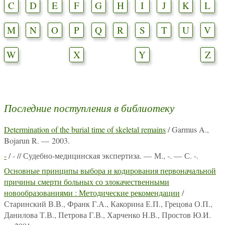
C
D
E
F
G
H
I
J
K
L
M
N
O
P
Q
R
S
T
U
V
W
X
Y
Z
Последние поступления в библиотеку
Determination of the burial time of skeletal remains
/ Garmus A.,
Bojarun R. — 2003.
-
/ - // Судебно-медицинская экспертиза. — М., -. — С. -.
Основные принципы выбора и кодирования первоначальной
причины смерти больных со злокачественными
новообразованиями : Методические рекомендации
/
Старинский В.В., Франк Г.А., Какорина Е.П., Грецова О.П.,
Данилова Т.В., Петрова Г.В., Харченко Н.В., Простов Ю.И.