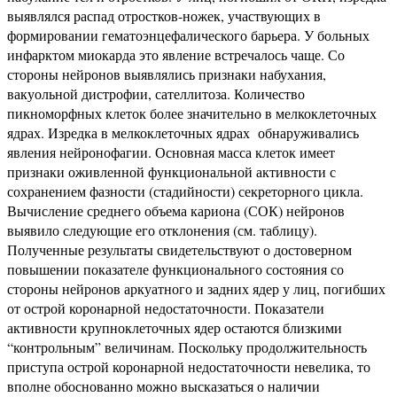
выявлялся распад отростков-ножек, участвующих в
формировании гематоэнцефалического барьера. У больных
инфарктом миокарда это явление встречалось чаще. Со
стороны нейронов выявлялись признаки набухания,
вакуольной дистрофии, сателлитоза. Количество
пикноморфных клеток более значительно в мелкоклеточных
ядрах. Изредка в мелкоклеточных ядрах обнаруживались
явления нейронофагии. Основная масса клеток имеет
признаки оживленной функциональной активности с
сохранением фазности (стадийности) секреторного цикла.
Вычисление среднего объема кариона (СОК) нейронов
выявило следующие его отклонения (см. таблицу).
Полученные результаты свидетельствуют о достоверном
повышении показателе функционального состояния со
стороны нейронов аркуатного и задних ядер у лиц, погибших
от острой коронарной недостаточности. Показатели
активности крупноклеточных ядер остаются близкими
“контрольным” величинам. Поскольку продолжительность
приступа острой коронарной недостаточности невелика, то
вполне обоснованно можно высказаться о наличии