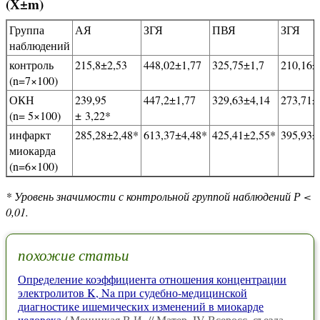
(Х±m)
Группа
АЯ
ЗГЯ
ПВЯ
ЗГЯ
наблюдений
контроль
215,8±2,53
448,02±1,77
325,75±1,7
210,16±
(n=7×100)
ОКН
239,95
447,2±1,77
329,63±4,14
273,71±
(n= 5×100)
± 3,22*
инфаркт
285,28±2,48*
613,37±4,48*
425,41±2,55*
395,93±
миокарда
(n=6×100)
* Уровень значимости с контрольной группой наблюдений Р <
0,01.
похожие статьи
Определение коэффициента отношения концентрации
электролитов K, Na при судебно-медицинской
диагностике ишемических изменений в миокарде
человека
/ Меницкая В.И. // Матер. IV Всеросс. съезда