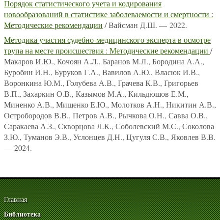
Порядок статистического учета и кодирования
новообразований в статистике заболеваемости и смертности :
Методические рекомендации
/ Вайсман Д.Ш. — 2022.
Методика участия судебно-медицинского эксперта в осмотре
трупа на месте происшествия : Методические рекомендации
/
Макаров И.Ю., Кочоян А.Л., Баранов М.Л., Бородина А.А.,
Буробин И.Н., Буруков Г.А., Вавилов А.Ю., Власюк И.В.,
Воронкина Ю.М., Голубева А.В., Грачева К.В., Григорьев
В.П., Захаркин О.В., Казымов М.А., Кильдюшов Е.М.,
Миненко А.В., Мищенко Е.Ю., Молотков А.Н., Никитин А.В.,
Остробородов В.В., Петров А.В., Рычкова О.Н., Савва О.В.,
Саракаева А.З., Скворцова Л.К., Соболевский М.С., Соколова
З.Ю., Туманов Э.В., Услонцев Д.Н., Цугуля С.В., Яковлев В.В.
— 2024.
Главная
Библиотека