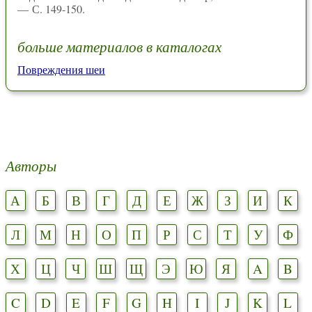
— С. 149-150.
больше материалов в каталогах
Повреждения шеи
Авторы
А
Б
В
Г
Д
Е
Ж
З
И
К
Л
М
Н
О
П
Р
С
Т
У
Ф
Х
Ц
Ч
Ш
Щ
Э
Ю
Я
A
B
C
D
E
F
G
H
I
J
K
L