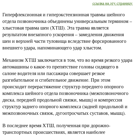
ссылка на эту страницу
Гиперфлексионная и гиперэкстензионная травмы шейного
отдела позвоночника объединены универсальным термином –
хлыстовая травма шеи (ХТШ). Эта травма является
результатом внезапного ускорения – замедления движения
шеи и верхней части туловища вследствие форсированного
внешнего удара, напоминающего удар хлыстом.
Механизм ХТШ заключается в том, что во время резкого удара
автомашины о какое-то препятствие головы сидящего в
салоне водителя или пассажира совершает резкое
разгибательное и сгибательное движение. При этом
происходит перерастяжение структур переднего опорного
комплекса шейного отдела позвоночника (межпозвоночного
диска, передней продольной связки, мышц) и компрессия
структур заднего опорного комплекса (задней продольной и
межпозвоночных связок, дугоотросчатых суставов, мышц).
В последнее время ХТШ, полученная при дорожно-
транспортных происшествиях, является наиболее