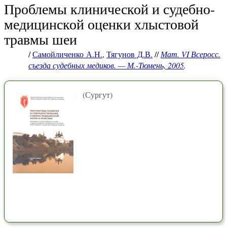
Проблемы клинической и судебно-
медицинской оценки хлыстовой
травмы шеи
/
Самойличенко А.Н.
,
Тягунов Д.В.
//
Мат. VI Всеросс.
съезда судебных медиков. — М.-Тюмень, 2005
.
(Сургут)