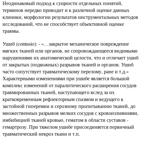
Неодинаковый подход к сущности отдельных понятий,
терминов нередко приводит и к различной оценке данных
клиники, морфологии результатов инструментальных методов
исследований, что не способствует объективной оценке
травмы.
Ушиб (
contusio
): - «…закрытое механическое повреждение
мягких тканей или органов, не сопровождающееся видимыми
нарушениями их анатомической целости, что и отличает ушиб
от закрытых (подкожных) разрывов тканей и органов. Ушиб
часто сопутствует травматическому перелому, ране и т.д.»
Характерными изменениями при ушибе является большой
комплекс изменений от паралитического расширения сосудов
травмированных тканей, наступающего вслед за их
кратковременным рефлекторным спаз­мом и ведущего к
застойной гиперемии и серозному пропитыванию тканей, до
множе­ственных разрывов мелких сосудов с кровоизлияниями,
имбибицией тканей кровью, гема­том в области суставов -
гемартрозу. При тяжелом ушибе присоединяется первичный
травматический некроз ткани и т.п.