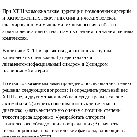
При ХТШ возможна также ирритации позвоночных артерий
и расположенных вокруг них симпатических волокон
спазмированными мышцами, их компрессия в области
атланта-аксиса или остеофитами в среднем и нижнем шейных
комплексах.
В клинике ХТШ выделяются две основных группы
клинических синдромов: 1) цервикальный
лигаментомиофасциальный синдром и 2)синдром
позвоночной артерии.
В связи со сказанным нами проведено исследование с целью
решения следующих вопросов: 1) определить удельный вес
ХТШ среди других травм вообще и среди травм в салоне
автомобиля; 2)изучить обоснованность клинического
диагноза; 3) дать экспертную оценку с позиций степени
тяжести вреда здоровью; 4)разработать алгоритм
клинического обследования пострадавших; 5) выявить
неблагоприятные прогностические факторы, влияющие на
характер течения ХТШ.