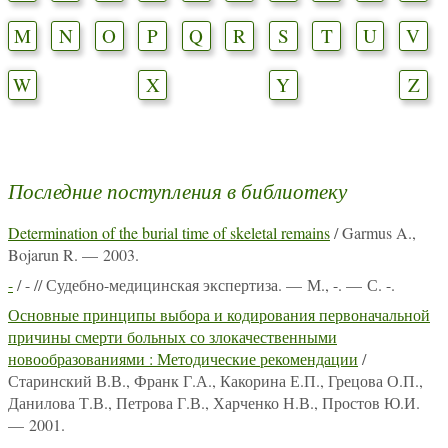
M
N
O
P
Q
R
S
T
U
V
W
X
Y
Z
Последние поступления в библиотеку
Determination of the burial time of skeletal remains
/ Garmus A.,
Bojarun R. — 2003.
-
/ - // Судебно-медицинская экспертиза. — М., -. — С. -.
Основные принципы выбора и кодирования первоначальной
причины смерти больных со злокачественными
новообразованиями : Методические рекомендации
/
Старинский В.В., Франк Г.А., Какорина Е.П., Грецова О.П.,
Данилова Т.В., Петрова Г.В., Харченко Н.В., Простов Ю.И.
— 2001.