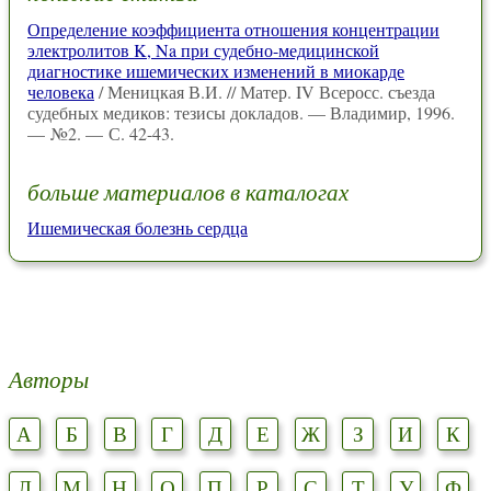
Определение коэффициента отношения концентрации
электролитов K, Na при судебно-медицинской
диагностике ишемических изменений в миокарде
человека
/ Меницкая В.И. // Матер. IV Всеросс. съезда
судебных медиков: тезисы докладов. — Владимир, 1996.
— №2. — С. 42-43.
больше материалов в каталогах
Ишемическая болезнь сердца
Авторы
А
Б
В
Г
Д
Е
Ж
З
И
К
Л
М
Н
О
П
Р
С
Т
У
Ф