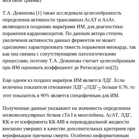
Т.А. Дежинова [1] также исследовала целесообразность
определения активности трансаминаз АсАТ и АлАт,
являющихся поздними маркёрами ИМ, для диагностики
поражения кардиомиоцитов. По данным автора степень
увеличения активности данных ферментов не может
однозначно характеризовать тяжесть поражения миокарда, так
как она связана с сопутствующими патологическими
процессами, поэтому Т.А. Дежинова считает целесообразным
при ИМ оценивать коэффициент де Ритиса(цит.по[2]).
Еще одним из поздних маркёров ИМ является ЛДГ. Если
величина показателя отношение ЛДГ-
/ЛДГ-
больше 0,76, то
1
2
этот показатель в 90% является специфичным для ИМ.
Полученные данные указывают на значимость определения
низкомолекулярных белков сТn I и миоглобина, АсАТ, ЛДГ,
КК и ее изофермента КК-МВ в перикардиальной жидкости
внезапно умерших в качестве дополнительных критериев при
верификации причины смерти. Особенно информативным