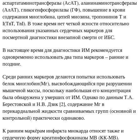
аспартатаминотрансферазы (АсАТ), аланинаминотрансферазы
(АлАТ), гликогенфосфорилазы (ГФ), повышение в крови
содержания миоглобина, цепей миозина, тропонинов Т и
I(TnT, TnI). В тоже время нет четкой ясности относительно
использования указанных сердечных маркеров для
посмертной диагностики внезапной смерти от ИБС.
В настоящее время для диагностики ИМ рекомендуется
одновременно использовать два типа маркеров – ранние и
поздние.
Среди ранних маркеров делаются попытки использовать
белок миоглобин(Мг), высвобождающийся при разрушении
мышечной массы, поскольку наибольшая его концентрация
была обнаружена у умерших от ИМ. Однако по данным Т.А.
Берестовской и Н.В. Дзик [2], содержание Мг в
перикардиальной жидкости сравниваемых групп (основной и
контрольной) практически одинаково.
К ранним маркёрам инфаркта миокарда относят также и
сердечную форму креатинфосфокиназы МВ (КК-МВ).