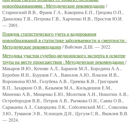
новообразованиями : Методические рекомендации
/
Старинский В.В., Франк Г.А., Какорина Е.П., Грецова О.П.,
Данилова Т.В., Петрова Г.В., Харченко Н.В., Простов Ю.И.
— 2001.
Порядок статистического учета и кодирования
новообразований в статистике заболеваемости и смертности :
Методические рекомендации
/ Вайсман Д.Ш. — 2022.
Методика участия судебно-медицинского эксперта в осмотре
трупа на месте происшествия : Методические рекомендации
/
Макаров И.Ю., Кочоян А.Л., Баранов М.Л., Бородина А.А.,
Буробин И.Н., Буруков Г.А., Вавилов А.Ю., Власюк И.В.,
Воронкина Ю.М., Голубева А.В., Грачева К.В., Григорьев
В.П., Захаркин О.В., Казымов М.А., Кильдюшов Е.М.,
Миненко А.В., Мищенко Е.Ю., Молотков А.Н., Никитин А.В.,
Остробородов В.В., Петров А.В., Рычкова О.Н., Савва О.В.,
Саракаева А.З., Скворцова Л.К., Соболевский М.С., Соколова
З.Ю., Туманов Э.В., Услонцев Д.Н., Цугуля С.В., Яковлев В.В.
— 2024.