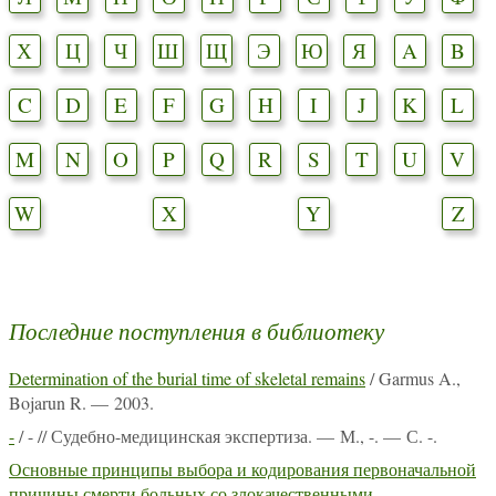
Х
Ц
Ч
Ш
Щ
Э
Ю
Я
A
B
C
D
E
F
G
H
I
J
K
L
M
N
O
P
Q
R
S
T
U
V
W
X
Y
Z
Последние поступления в библиотеку
Determination of the burial time of skeletal remains
/ Garmus A.,
Bojarun R. — 2003.
-
/ - // Судебно-медицинская экспертиза. — М., -. — С. -.
Основные принципы выбора и кодирования первоначальной
причины смерти больных со злокачественными