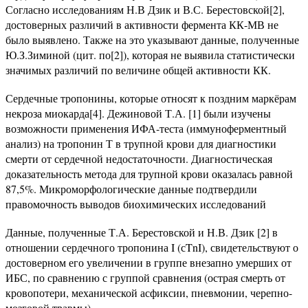
Согласно исследованиям Н.В Дзик и В.С. Берестовской[2],
достоверных различий в активности фермента КК-МВ не
было выявлено. Также на это указывают данные, полученные
Ю.З.Зиминой (цит. по[2]), которая не выявила статистически
значимых различий по величине общей активности КК.
Сердечные тропонины, которые относят к поздним маркёрам
некроза миокарда[4]. Дежиновой Т.А. [1] были изучены
возможности применения ИФА-теста (иммуноферментный
анализ) на тропонин Т в трупной крови для диагностики
смерти от сердечной недостаточности. Диагностическая
доказательность метода для трупной крови оказалась равной
87,5%. Микроморфологические данные подтвердили
правомочность выводов биохимических исследований
Данные, полученные Т.А. Берестовской и Н.В. Дзик [2] в
отношении сердечного тропонина I (сTnI), свидетельствуют о
достоверном его увеличении в группе внезапно умерших от
ИБС, по сравнению с группой сравнения (острая смерть от
кровопотери, механической асфиксии, пневмонии, черепно-
мозговой травмы).