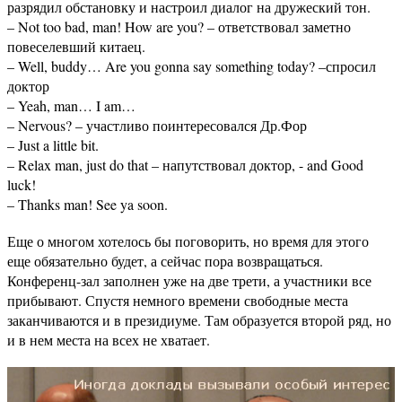
разрядил обстановку и настроил диалог на дружеский тон.
– Not too bad, man! How are you? – ответствовал заметно
повеселевший китаец.
– Well, buddy… Are you gonna say something today? –спросил
доктор
– Yeah, man… I am…
– Nervous? – участливо поинтересовался Др.Фор
– Just a little bit.
– Relax man, just do that – напутствовал доктор, - and Good
luck!
– Thanks man! See ya soon.
Еще о многом хотелось бы поговорить, но время для этого
еще обязательно будет, а сейчас пора возвращаться.
Конференц-зал заполнен уже на две трети, а участники все
прибывают. Спустя немного времени свободные места
заканчиваются и в президиуме. Там образуется второй ряд, но
и в нем места на всех не хватает.