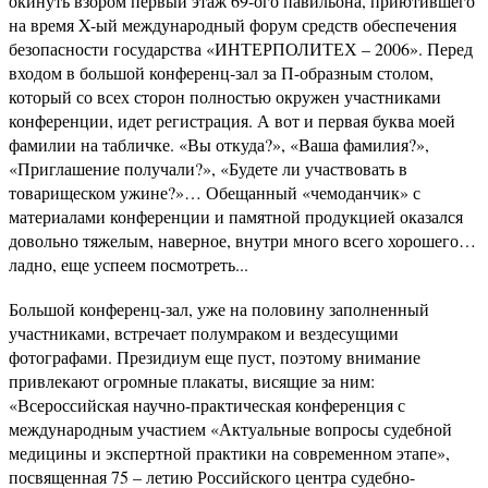
окинуть взором первый этаж 69-ого павильона, приютившего
на время X-ый международный форум средств обеспечения
безопасности государства «ИНТЕРПОЛИТЕХ – 2006». Перед
входом в большой конференц-зал за П-образным столом,
который со всех сторон полностью окружен участниками
конференции, идет регистрация. А вот и первая буква моей
фамилии на табличке. «Вы откуда?», «Ваша фамилия?»,
«Приглашение получали?», «Будете ли участвовать в
товарищеском ужине?»… Обещанный «чемоданчик» с
материалами конференции и памятной продукцией оказался
довольно тяжелым, наверное, внутри много всего хорошего…
ладно, еще успеем посмотреть...
Большой конференц-зал, уже на половину заполненный
участниками, встречает полумраком и вездесущими
фотографами. Президиум еще пуст, поэтому внимание
привлекают огромные плакаты, висящие за ним:
«Всероссийская научно-практическая конференция с
международным участием «Актуальные вопросы судебной
медицины и экспертной практики на современном этапе»,
посвященная 75 – летию Российского центра судебно-