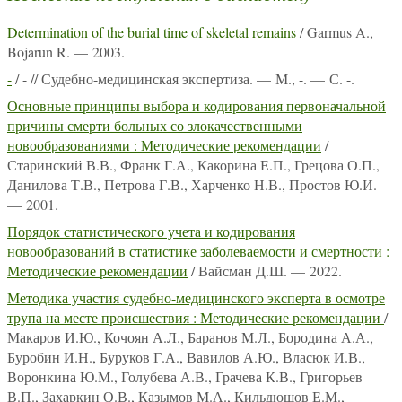
Determination of the burial time of skeletal remains
/ Garmus A.,
Bojarun R. — 2003.
-
/ - // Судебно-медицинская экспертиза. — М., -. — С. -.
Основные принципы выбора и кодирования первоначальной
причины смерти больных со злокачественными
новообразованиями : Методические рекомендации
/
Старинский В.В., Франк Г.А., Какорина Е.П., Грецова О.П.,
Данилова Т.В., Петрова Г.В., Харченко Н.В., Простов Ю.И.
— 2001.
Порядок статистического учета и кодирования
новообразований в статистике заболеваемости и смертности :
Методические рекомендации
/ Вайсман Д.Ш. — 2022.
Методика участия судебно-медицинского эксперта в осмотре
трупа на месте происшествия : Методические рекомендации
/
Макаров И.Ю., Кочоян А.Л., Баранов М.Л., Бородина А.А.,
Буробин И.Н., Буруков Г.А., Вавилов А.Ю., Власюк И.В.,
Воронкина Ю.М., Голубева А.В., Грачева К.В., Григорьев
В.П., Захаркин О.В., Казымов М.А., Кильдюшов Е.М.,