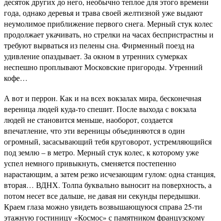
десяток других до него, необычно теплое для этого времени
года, однако деревья и трава своей желтизной уже выдают
неумолимое приближение первого снега. Мерный стук колес
продолжает укачивать, но стрелки на часах беспристрастны и
требуют вырваться из пелены сна. Фирменный поезд на
удивление опаздывает. За окном в утренних сумерках
неспешно проплывают Московские пригороды. Утренний
кофе…
А вот и перрон. Как и на всех вокзалах мира, бесконечная
вереница людей куда-то спешит. После выхода с вокзала
людей не становится меньше, наоборот, создается
впечатление, что эти вереницы объединяются в один
огромный, засасывающий тебя круговорот, устремляющийся
под землю – в метро. Мерный стук колес, к которому уже
успел немного привыкнуть, сменяется постепенно
нарастающим, а затем резко исчезающим гулом: одна станция,
вторая… ВДНХ. Толпа буквально выносит на поверхность, а
потом несет все дальше, не давая ни секунды передышки.
Краем глаза можно увидеть возвышающуюся справа 25-ти
этажную гостиницу «Космос» с памятником французскому