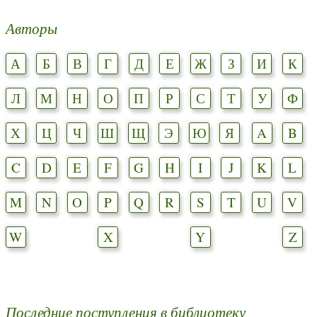
Авторы
А
Б
В
Г
Д
Е
Ж
З
И
К
Л
М
Н
О
П
Р
С
Т
У
Ф
Х
Ц
Ч
Ш
Щ
Э
Ю
Я
A
B
C
D
E
F
G
H
I
J
K
L
M
N
O
P
Q
R
S
T
U
V
W
X
Y
Z
Последние поступления в библиотеку