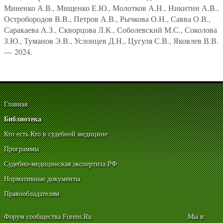
Миненко А.В., Мищенко Е.Ю., Молотков А.Н., Никитин А.В.,
Остробородов В.В., Петров А.В., Рычкова О.Н., Савва О.В.,
Саракаева А.З., Скворцова Л.К., Соболевский М.С., Соколова
З.Ю., Туманов Э.В., Услонцев Д.Н., Цугуля С.В., Яковлев В.В.
— 2024.
Главная
Библиотека
Кто есть Кто в судебной медицине
Программы
Судебно-медицинская экспертиза РФ
Нормативные документы
Правообладателям
Форум сообщества Forens.Ru
Мы в: