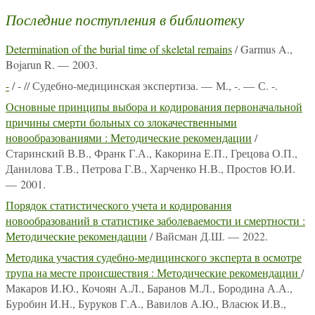
Последние поступления в библиотеку
Determination of the burial time of skeletal remains
/ Garmus A.,
Bojarun R. — 2003.
-
/ - // Судебно-медицинская экспертиза. — М., -. — С. -.
Основные принципы выбора и кодирования первоначальной
причины смерти больных со злокачественными
новообразованиями : Методические рекомендации
/
Старинский В.В., Франк Г.А., Какорина Е.П., Грецова О.П.,
Данилова Т.В., Петрова Г.В., Харченко Н.В., Простов Ю.И.
— 2001.
Порядок статистического учета и кодирования
новообразований в статистике заболеваемости и смертности :
Методические рекомендации
/ Вайсман Д.Ш. — 2022.
Методика участия судебно-медицинского эксперта в осмотре
трупа на месте происшествия : Методические рекомендации
/
Макаров И.Ю., Кочоян А.Л., Баранов М.Л., Бородина А.А.,
Буробин И.Н., Буруков Г.А., Вавилов А.Ю., Власюк И.В.,