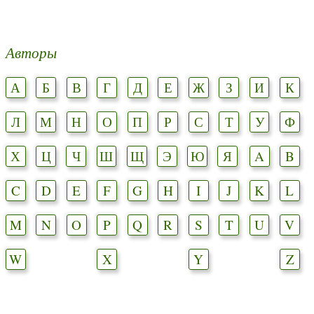
Авторы
А
Б
В
Г
Д
Е
Ж
З
И
К
Л
М
Н
О
П
Р
С
Т
У
Ф
Х
Ц
Ч
Ш
Щ
Э
Ю
Я
A
B
C
D
E
F
G
H
I
J
K
L
M
N
O
P
Q
R
S
T
U
V
W
X
Y
Z