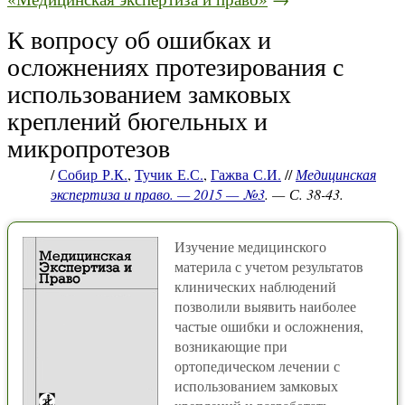
К вопросу об ошибках и
осложнениях протезирования с
использованием замковых
креплений бюгельных и
микропротезов
/
Собир Р.К.
,
Тучик Е.С.
,
Гажва С.И.
//
Медицинская
экспертиза и право. — 2015 — №3
. — С. 38-43.
Изучение медицинского
материла с учетом результатов
клинических наблюдений
позволили выявить наиболее
частые ошибки и осложнения,
возникающие при
ортопедическом лечении с
использованием замковых