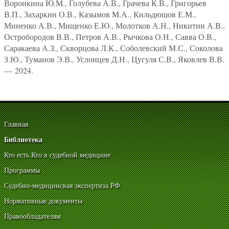
Воронкина Ю.М., Голубева А.В., Грачева К.В., Григорьев
В.П., Захаркин О.В., Казымов М.А., Кильдюшов Е.М.,
Миненко А.В., Мищенко Е.Ю., Молотков А.Н., Никитин А.В.,
Остробородов В.В., Петров А.В., Рычкова О.Н., Савва О.В.,
Саракаева А.З., Скворцова Л.К., Соболевский М.С., Соколова
З.Ю., Туманов Э.В., Услонцев Д.Н., Цугуля С.В., Яковлев В.В.
— 2024.
Главная
Библиотека
Кто есть Кто в судебной медицине
Программы
Судебно-медицинская экспертиза РФ
Нормативные документы
Правообладателям