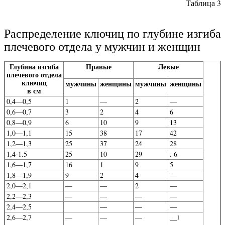
Таблица 3
Распределение ключиц по глубине изгиба
плечевого отдела у мужчин и женщин
Глубина изгиба
Правые
Левые
плечевого отдела
ключиц
мужчины
женщины
мужчины
женщины
в см
0,4—0,5
1
—
2
—
0,6—0,7
3
2
4
6
0,8—0,9
6
10
9
13
1,0—1,1
15
38
17
42
1,2—1,3
25
37
24
28
1,4-1.5
25
10
29
. 6
1,6—1,7
16
1
9
5
1,8—1,9
9
2
4
—
2,0—2,1
—
—
2
—
2,2—2,3
—
—
—
—
2,4—2,5
—
—
—
2,6—2,7
—
—
—
1
—