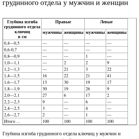
грудинного отдела у мужчин и женщин
Глубина изгиба
Правые
Левые
грудинного отдела
ключиц
мужчины
женщины
мужчины
женщины
в см
0,4—0,5
—
—
—
—
0,6-0,7
—
—
—
—
0,8—0,9
—
—
1
—
1,0—1,1
—
2
2
9
1,2—1,3
—
21
3
22
1,4—1,5
16
22
21
41
1,6—1,7
13
30
19
17
1,8—1,9
30
19
26
9
2,0—2,1
27
6
17
2
2,2—2,3
9
—
6
—
2,4—2,5
3
—
4
—
2,6—2,7
2
—
1
—
Итого ...
100
100
100
100
Глубина изгиба грудинного отдела ключиц у мужчин и