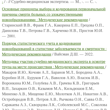
-
/ - // Судебно-медицинская экспертиза. — М., -. — С. -.
Основные принципы выбора и кодирования первоначальной
причины смерти больных со злокачественными
новообразованиями : Методические рекомендации
/
Старинский В.В., Франк Г.А., Какорина Е.П., Грецова О.П.,
Данилова Т.В., Петрова Г.В., Харченко Н.В., Простов Ю.И.
— 2001.
Порядок статистического учета и кодирования
новообразований в статистике заболеваемости и смертности :
Методические рекомендации
/ Вайсман Д.Ш. — 2022.
Методика участия судебно-медицинского эксперта в осмотре
трупа на месте происшествия : Методические рекомендации
/
Макаров И.Ю., Кочоян А.Л., Баранов М.Л., Бородина А.А.,
Буробин И.Н., Буруков Г.А., Вавилов А.Ю., Власюк И.В.,
Воронкина Ю.М., Голубева А.В., Грачева К.В., Григорьев
В.П., Захаркин О.В., Казымов М.А., Кильдюшов Е.М.,
Миненко А.В., Мищенко Е.Ю., Молотков А.Н., Никитин А.В.,
Остробородов В.В., Петров А.В., Рычкова О.Н., Савва О.В.,
Саракаева А.З., Скворцова Л.К., Соболевский М.С., Соколова
З.Ю., Туманов Э.В., Услонцев Д.Н., Цугуля С.В., Яковлев В.В.