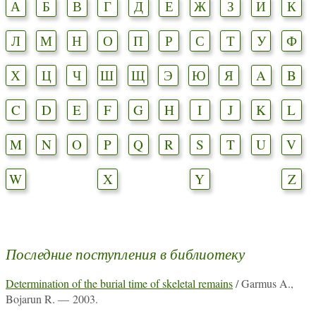
А
Б
В
Г
Д
Е
Ж
З
И
К
Л
М
Н
О
П
Р
С
Т
У
Ф
Х
Ц
Ч
Ш
Щ
Э
Ю
Я
A
B
C
D
E
F
G
H
I
J
K
L
M
N
O
P
Q
R
S
T
U
V
W
X
Y
Z
Последние поступления в библиотеку
Determination of the burial time of skeletal remains
/ Garmus A.,
Bojarun R. — 2003.