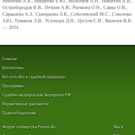
Миненко А.В., Мищенко Е.Ю., Молотков А.Н., Никитин А.В.,
Остробородов В.В., Петров А.В., Рычкова О.Н., Савва О.В.,
Саракаева А.З., Скворцова Л.К., Соболевский М.С., Соколова
З.Ю., Туманов Э.В., Услонцев Д.Н., Цугуля С.В., Яковлев В.В.
— 2024.
Главная
Библиотека
Кто есть Кто в судебной медицине
Программы
Судебно-медицинская экспертиза РФ
Нормативные документы
Правообладателям
Форум сообщества Forens.Ru
Мы в: