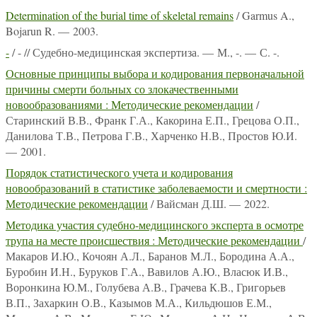
Determination of the burial time of skeletal remains
/ Garmus A.,
Bojarun R. — 2003.
-
/ - // Судебно-медицинская экспертиза. — М., -. — С. -.
Основные принципы выбора и кодирования первоначальной
причины смерти больных со злокачественными
новообразованиями : Методические рекомендации
/
Старинский В.В., Франк Г.А., Какорина Е.П., Грецова О.П.,
Данилова Т.В., Петрова Г.В., Харченко Н.В., Простов Ю.И.
— 2001.
Порядок статистического учета и кодирования
новообразований в статистике заболеваемости и смертности :
Методические рекомендации
/ Вайсман Д.Ш. — 2022.
Методика участия судебно-медицинского эксперта в осмотре
трупа на месте происшествия : Методические рекомендации
/
Макаров И.Ю., Кочоян А.Л., Баранов М.Л., Бородина А.А.,
Буробин И.Н., Буруков Г.А., Вавилов А.Ю., Власюк И.В.,
Воронкина Ю.М., Голубева А.В., Грачева К.В., Григорьев
В.П., Захаркин О.В., Казымов М.А., Кильдюшов Е.М.,