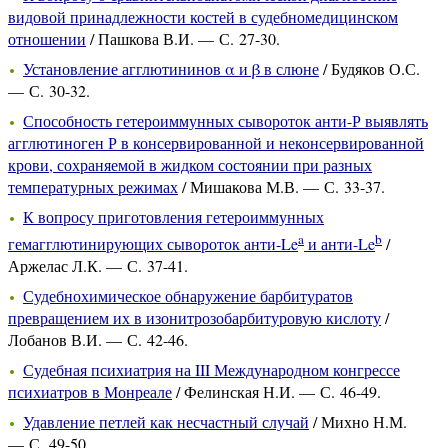
видовой принадлежности костей в судебномедицинском
отношении
/ Пашкова В.И. — С. 27-30.
Установление агглютининов α и β в слюне
/ Будяков О.С.
— С. 30-32.
Способность гетероиммунных сывороток анти-Р выявлять
агглютиноген Р в консервированной и неконсервированной
крови, сохраняемой в жидком состоянии при разных
температурных режимах
/ Мишакова М.В. — С. 33-37.
К вопросу приготовления гетероиммунных
a
b
гемагглютинирующих сывороток анти-Le
и анти-Le
/
Аржелас Л.К. — С. 37-41.
Судебнохимическое обнаружение барбитуратов
превращением их в изонитрозобарбитуровую кислоту
/
Лобанов В.И. — С. 42-46.
Судебная психиатрия на III Международном конгрессе
психиатров в Монреале
/ Фелинская Н.И. — С. 46-49.
Удавление петлей как несчастный случай
/ Михно Н.М.
— С. 49-50.