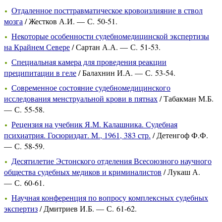
Отдаленное посттравматическое кровоизлияние в ствол
мозга
/ Жестков А.И. — С. 50-51.
Некоторые особенности судебномедицинской экспертизы
на Крайнем Севере
/ Сартан А.А. — С. 51-53.
Специальная камера для проведения реакции
преципитации в геле
/ Балахнин И.А. — С. 53-54.
Современное состояние судебномедицинского
исследования менструальной крови в пятнах
/ Табакман М.Б.
— С. 55-58.
Рецензия на учебник Я.М. Калашника. Судебная
психиатрия. Госюриздат. М., 1961, 383 стр.
/ Детенгоф Ф.Ф.
— С. 58-59.
Десятилетие Эстонского отделения Всесоюзного научного
общества судебных медиков и криминалистов
/ Лукаш А.
— С. 60-61.
Научная конференция по вопросу комплексных судебных
экспертиз
/ Дмитриев И.Б. — С. 61-62.