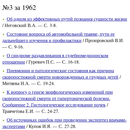
№3 за 1962
Об одном из эффективных путей познания сущности жизни
/ Неговский В.А. — С. 3-8.
Состояние вопроса об автомобильной травме, пути ее
дальнейшего изучения и профилактики
/ Прозоровский В.И.
— С. 9-16.
О синдроме раздавливания в судебномедицинском
отношении
/ Гуревич П.С. — С. 16-18.
Пневмонии и патологические состояния как причина
скоропостижной смерти новорожденных и грудных детей
/
Митяева Н.А. — С. 19-24.
К вопросу о генезе морфологических изменений при
скоропостижной смерти от гипертонической болезни.
Сообщение 2. Гистологическое исследование почек
/
Травчетова Е.И. — С. 24-27.
Об источниках ошибок при проведении экспертиз врачами-
экспертами
/ Купов И.Я. — С. 27-28.