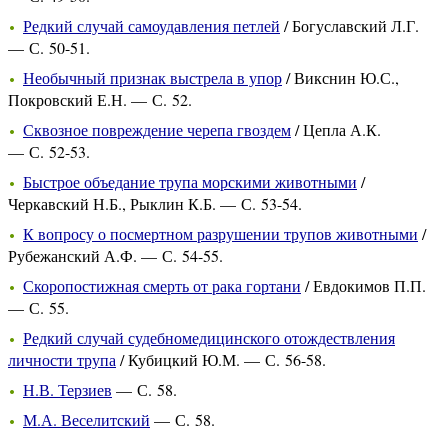
Редкий случай самоудавления петлей
/ Богуславский Л.Г.
— С. 50-51.
Необычный признак выстрела в упор
/ Викснин Ю.С.,
Покровский Е.Н. — С. 52.
Сквозное повреждение черепа гвоздем
/ Цепла А.К.
— С. 52-53.
Быстрое объедание трупа морскими животными
/
Черкавский Н.Б., Рыклин К.Б. — С. 53-54.
К вопросу о посмертном разрушении трупов животными
/
Рубежанский А.Ф. — С. 54-55.
Скоропостижная смерть от рака гортани
/ Евдокимов П.П.
— С. 55.
Редкий случай судебномедицинского отождествления
личности трупа
/ Кубицкий Ю.М. — С. 56-58.
Н.В. Терзиев
— С. 58.
М.А. Веселитский
— С. 58.