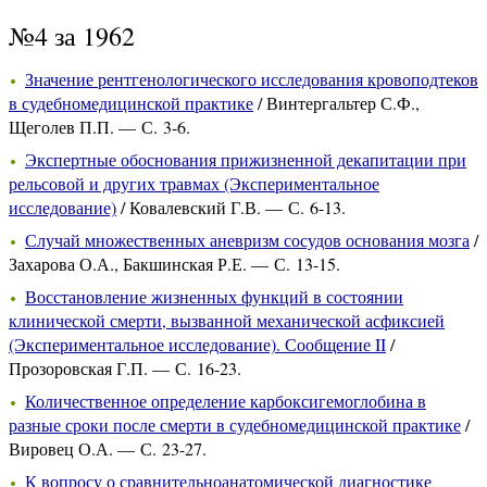
№4 за 1962
Значение рентгенологического исследования кровоподтеков
в судебномедицинской практике
/ Винтергальтер С.Ф.,
Щеголев П.П. — С. 3-6.
Экспертные обоснования прижизненной декапитации при
рельсовой и других травмах (Экспериментальное
исследование)
/ Ковалевский Г.В. — С. 6-13.
Случай множественных аневризм сосудов основания мозга
/
Захарова О.А., Бакшинская Р.Е. — С. 13-15.
Восстановление жизненных функций в состоянии
клинической смерти, вызванной механической асфиксией
(Экспериментальное исследование). Сообщение II
/
Прозоровская Г.П. — С. 16-23.
Количественное определение карбоксигемоглобина в
разные сроки после смерти в судебномедицинской практике
/
Вировец О.А. — С. 23-27.
К вопросу о сравнительноанатомической диагностике