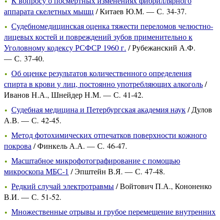
К вопросу о посмертных изменениях фибриллярного
аппарата скелетных мышц
/ Китаев Ю.М. — С. 34-37.
Судебномедицинская оценка тяжести переломов челюстно-
лицевых костей и повреждений зубов применительно к
Уголовному кодексу РСФСР 1960 г.
/ Рубежанский А.Ф.
— С. 37-40.
Об оценке результатов количественного определения
спирта в крови у лиц, постоянно употребляющих алкоголь
/
Иванов Н.А., Шнейдер Н.М. — С. 41-42.
Судебная медицина и Петербургская академия наук
/ Дулов
А.В. — С. 42-45.
Метод фотохимических отпечатков поверхности кожного
покрова
/ Финкель А.А. — С. 46-47.
Масштабное микрофотографирование с помощью
микроскопа МБС-1
/ Эпштейн В.Я. — С. 47-48.
Редкий случай электротравмы
/ Войтович П.А., Кононенко
В.И. — С. 51-52.
Множественные отрывы и грубое перемещение внутренних