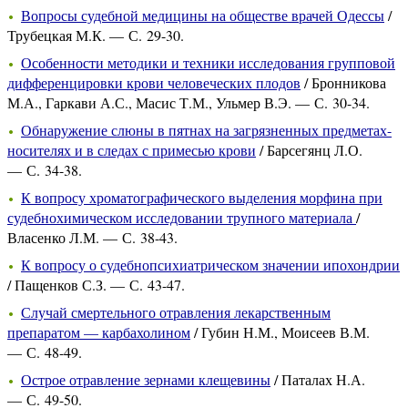
Вопросы судебной медицины на обществе врачей Одессы
/
Трубецкая М.К. — С. 29-30.
Особенности методики и техники исследования групповой
дифференцировки крови человеческих плодов
/ Бронникова
М.А., Гаркави А.С., Масис Т.М., Ульмер В.Э. — С. 30-34.
Обнаружение слюны в пятнах на загрязненных предметах-
носителях и в следах с примесью крови
/ Барсегянц Л.О.
— С. 34-38.
К вопросу хроматографического выделения морфина при
судебнохимическом исследовании трупного материала
/
Власенко Л.М. — С. 38-43.
К вопросу о судебнопсихиатрическом значении ипохондрии
/ Пащенков С.З. — С. 43-47.
Случай смертельного отравления лекарственным
препаратом — карбахолином
/ Губин Н.М., Моисеев В.М.
— С. 48-49.
Острое отравление зернами клещевины
/ Паталах Н.А.
— С. 49-50.