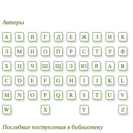
Авторы
А
Б
В
Г
Д
Е
Ж
З
И
К
Л
М
Н
О
П
Р
С
Т
У
Ф
Х
Ц
Ч
Ш
Щ
Э
Ю
Я
A
B
C
D
E
F
G
H
I
J
K
L
M
N
O
P
Q
R
S
T
U
V
W
X
Y
Z
Последние поступления в библиотеку