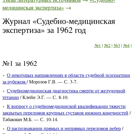
медицинская экспертиза»
→
Журнал «Судебно-медицинская
экспертиза» за 1962 год
№1
|
№2
|
№3
|
№4
|
№1 за 1962
О некоторых направлениях в области судебной психиатрии
за рубежом
/ Морозов Г.В. — С. 3-7.
Судебномедицинская диагностика смерти от желудочной
тетании
/ Клейн Э.Г. — С. 8-10.
К вопросу о судебномедицинской квалификации тяжести
закрытых переломов крупных суставов нижних конечностей
/
Табакман М.Б. — С. 10-14.
О распознавании прямых и непрямых переломов ребер
/