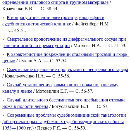
определении этилового спирта в трупном материале
/
Кравченко В.В. — С. 38-44.
К вопросу о значении электроэнцефалографии в
судебнопсихиатрической клинике
/ Фейгенберг И.М.
— С. 45-51.
Смертельное кровотечение из диафрагмального сосуда при
ранении иглой во время пункции
/ Митяева Н.А. — С. 51-53.
К характеристике повреждений стальными тросами и якорь-
цепью
/ Лукаш А.А. — С. 53-54.
Смертельное отравление продуктами огнестрельного заряда
/ Ковальчученко Н.А. — С. 55-56.
Случай установления формы клинка ножа по раневому
каналу в языке
/ Мотовилин Е.Г. — С. 56-57.
Случай длительного бессимптомного пребывания отломка
ножа в полости черепа
/ Богуславский В.Л. — С. 57.
Современные проблемы судебномедицинской танатологии
(обзор некоторых зарубежных судебномедицинских работ за
1958—1960 гг.)
/ Пеккер Г.Я. — С. 58-59.