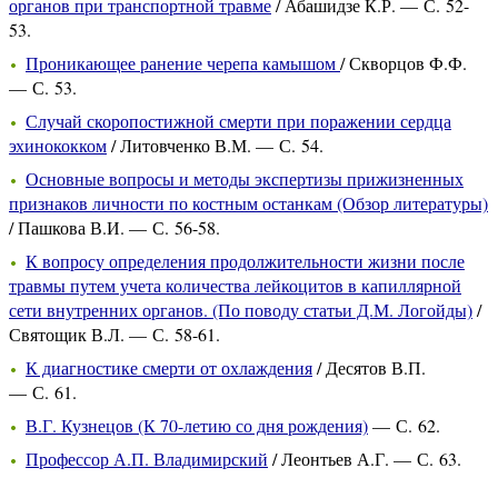
органов при транспортной травме
/ Абашидзе К.Р. — С. 52-
53.
Проникающее ранение черепа камышом
/ Скворцов Ф.Ф.
— С. 53.
Случай скоропостижной смерти при поражении сердца
эхинококком
/ Литовченко В.М. — С. 54.
Основные вопросы и методы экспертизы прижизненных
признаков личности по костным останкам (Обзор литературы)
/ Пашкова В.И. — С. 56-58.
К вопросу определения продолжительности жизни после
травмы путем учета количества лейкоцитов в капиллярной
сети внутренних органов. (По поводу статьи Д.М. Логойды)
/
Святощик В.Л. — С. 58-61.
К диагностике смерти от охлаждения
/ Десятов В.П.
— С. 61.
В.Г. Кузнецов (К 70-летию со дня рождения)
— С. 62.
Профессор А.П. Владимирский
/ Леонтьев А.Г. — С. 63.