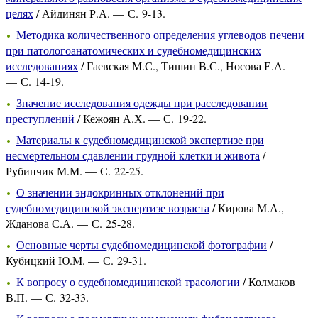
целях
/ Айдинян Р.А. — С. 9-13.
Методика количественного определения углеводов печени
при патологоанатомических и судебномедицинских
исследованиях
/ Гаевская М.С., Тишин В.С., Носова Е.А.
— С. 14-19.
Значение исследования одежды при расследовании
преступлений
/ Кежоян А.Х. — С. 19-22.
Материалы к судебномедицинской экспертизе при
несмертельном сдавлении грудной клетки и живота
/
Рубинчик М.М. — С. 22-25.
О значении эндокринных отклонений при
судебномедицинской экспертизе возраста
/ Кирова М.А.,
Жданова С.А. — С. 25-28.
Основные черты судебномедицинской фотографии
/
Кубицкий Ю.М. — С. 29-31.
К вопросу о судебномедицинской трасологии
/ Колмаков
В.П. — С. 32-33.