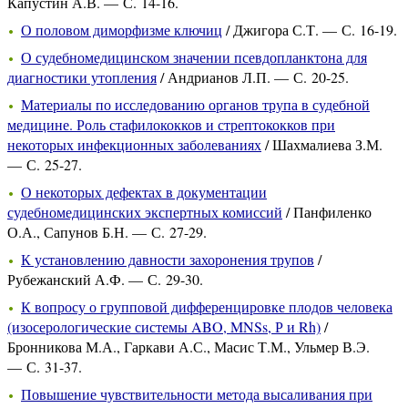
Капустин А.В. — С. 14-16.
О половом диморфизме ключиц
/ Джигора С.Т. — С. 16-19.
О судебномедицинском значении псевдопланктона для
диагностики утопления
/ Андрианов Л.П. — С. 20-25.
Материалы по исследованию органов трупа в судебной
медицине. Роль стафилококков и стрептококков при
некоторых инфекционных заболеваниях
/ Шахмалиева З.М.
— С. 25-27.
О некоторых дефектах в документации
судебномедицинских экспертных комиссий
/ Панфиленко
О.А., Сапунов Б.Н. — С. 27-29.
К установлению давности захоронения трупов
/
Рубежанский А.Ф. — С. 29-30.
К вопросу о групповой дифференцировке плодов человека
(изосерологические системы ABO, MNSs, Р и Rh)
/
Бронникова М.А., Гаркави А.С., Масис Т.М., Ульмер В.Э.
— С. 31-37.
Повышение чувствительности метода высаливания при