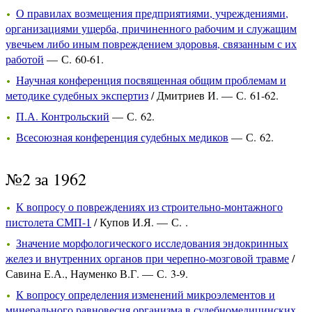
О правилах возмещения предприятиями, учреждениями,
организациями ущерба, причиненного рабочим и служащим
увечьем либо иным повреждением здоровья, связанным с их
работой
— С. 60-61.
Научная конференция посвященная общим проблемам и
методике судебных экспертиз
/ Дмитриев И. — С. 61-62.
П.А. Контрольский
— С. 62.
Всесоюзная конференция судебных медиков
— С. 62.
№2 за 1962
К вопросу о повреждениях из строительно-монтажного
пистолета СМП-1
/ Купов И.Я. — С. .
Значение морфологического исследования эндокринных
желез и внутренних органов при черепно-мозговой травме
/
Савина Е.А., Науменко В.Г. — С. 3-9.
К вопросу определения изменений микроэлементов и
минерального равновесия организма в судебномедицинских