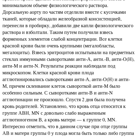
минимальном объеме физиологического раствора.
Дорсальную аорту по частям отделили вместе с кусочками
тканей, которые обладали желеобразной консистенцией,
перенесли в пробирку, добавили две капли физиологического
раствора и взболтали. Таким путем получили взвесь
форменных элементов слабой концентрации. Все клетки
красной крови были очень крупными (мегалобласты,
мегалоциты). Взвесь эритроцитов испытывали на предметных
стеклах иммунными сыворотками анти-А, анти.-В, анти-О(Н),
анти-М и анти-N. Результаты реакции наблюдали под
микроскопом. Клетки красной крови плода
агглютинировались сыворотками анти-А, анти-О(Н) и анти-
М, причем склеивание клеток сывороткой анти-М было
особенно сильным. С сыворотками анти-В и анти-N
агглютинации не произошло. Спустя 2 дня была получена
кровь родителей. Установлено, что кровь отца относится к
группе АВН, MN с довольно слабо выраженным
агглютиногеном В, а кровь матери — к группе 0, MN.
Интересно отметить, что в данном случае при отце группы
АВ и матери группы 0 у плода могла быть только либо группа