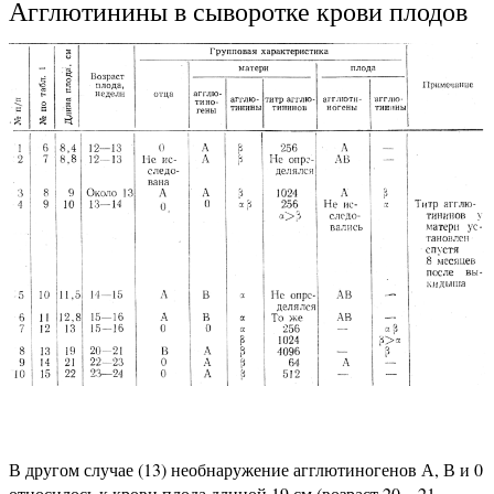
Агглютинины в сыворотке крови плодов
В другом случае (13) необнаружение агглютиногенов А, В и 0
относилось к крови плода длиной 19 см (возраст 20—21