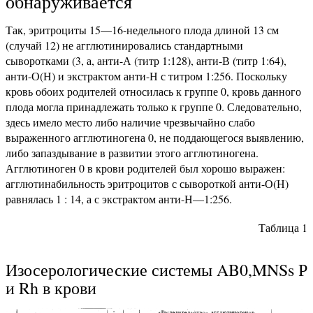
обнаруживается
Так, эритроциты 15—16-недельного плода длиной 13 см
(случай 12) не агглютинировались стандартными
сыворотками (3, а, анти-А (титр 1:128), анти-В (титр 1:64),
анти-О(Н) и экстрактом анти-Н с титром 1:256. Поскольку
кровь обоих родителей относилась к группе 0, кровь данного
плода могла принадлежать только к группе 0. Следовательно,
здесь имело место либо наличие чрезвычайно слабо
выраженного агглютиногена 0, не поддающегося выявлению,
либо запаздывание в развитии этого агглютиногена.
Агглютиноген 0 в крови родителей был хорошо выражен:
агглютинабильность эритроцитов с сывороткой анти-О(Н)
равнялась 1 : 14, а с экстрактом анти-Н—1:256.
Таблица 1
Изосерологические системы AB0,MNSs Р
и Rh в крови