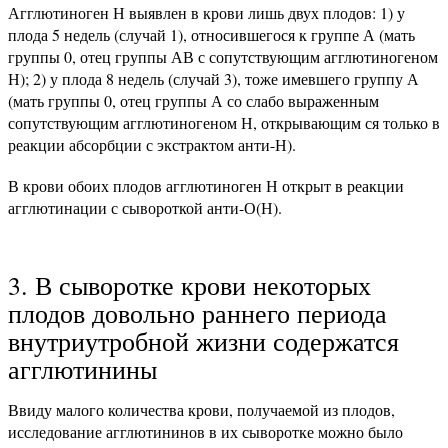
Агглютиноген Н выявлен в крови лишь двух плодов: 1) у
плода 5 недель (случай 1), относившегося к группе А (мать
группы 0, отец группы АВ с сопутствующим агглютиногеном
Н); 2) у плода 8 недель (случай 3), тоже имевшего группу А
(мать группы 0, отец группы А со слабо выраженным
сопутствующим агглютиногеном Н, открывающим ся только в
реакции абсорбции с экстрактом анти-Н).
В крови обоих плодов агглютиноген Н открыт в реакции
агглютинации с сывороткой анти-О(Н).
3. В сыворотке крови некоторых
плодов довольно раннего периода
внутриутробной жизни содержатся
агглютинины
Ввиду малого количества крови, получаемой из плодов,
исследование агглютининов в их сыворотке можно было