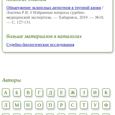
Обнаружение эклипсных антигенов в трупной крови
/
Локтева Р.В. // Избранные вопросы судебно-
медицинской экспертизы. — Хабаровск, 2019. — №18.
— С. 127-131.
больше материалов в каталогах
Судебно-биологические исследования
Авторы
А
Б
В
Г
Д
Е
Ж
З
И
К
Л
М
Н
О
П
Р
С
Т
У
Ф