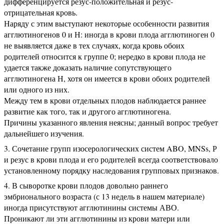
дифференцируется резус-положительная и резус-
отрицательная кровь.
Наряду с этим выступают некоторые особенности развития
агглютиногенов 0 и Н: иногда в крови плода агглютиноген 0
не выявляется даже в тех случаях, когда кровь обоих
родителей относится к группе 0; нередко в крови плода не
удается также доказать наличие сопутствующего
агглютиногена Н, хотя он имеется в крови обоих родителей
или одного из них.
Между тем в крови отдельных плодов наблюдается раннее
развитие как того, так и другого агглютиногена.
Причины указанного явления неясны; данный вопрос требует
дальнейшего изучения.
Сочетание групп изосерологических систем ABO, MNSs, Р
и резус в крови плода и его родителей всегда соответствовало
установленному порядку наследования групповых признаков.
В сыворотке крови плодов довольно раннего
эмбрионального возраста (с 13 недель в нашем материале)
иногда присутствуют агглютинины системы АВО.
Проникают ли эти агглютинины из крови матери или