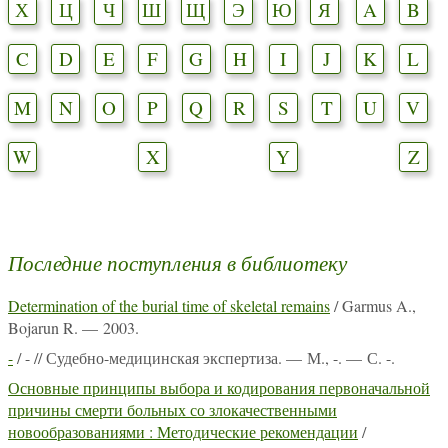
Х
Ц
Ч
Ш
Щ
Э
Ю
Я
A
B
C
D
E
F
G
H
I
J
K
L
M
N
O
P
Q
R
S
T
U
V
W
X
Y
Z
Последние поступления в библиотеку
Determination of the burial time of skeletal remains
/ Garmus A.,
Bojarun R. — 2003.
-
/ - // Судебно-медицинская экспертиза. — М., -. — С. -.
Основные принципы выбора и кодирования первоначальной
причины смерти больных со злокачественными
новообразованиями : Методические рекомендации
/