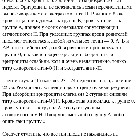
неделя). Эритроциты не склеивались всеми перечисленными
выше сыворотками и экстрактом анти-Н. В данном браке
кровь отца принадлежала к группе В, кровь матери — к
группе А, причем у обоих содержался сопутствующий
агглютиноген Н. При указанных группах крови родителей
плод мог относиться к любой из четырех групп — 0, А, В и
АВ, но с наибольшей долей вероятности принадлежал к
группе 0, так как в процессе реакции абсорбции его
эритроциты ослабили, хотя и очень незначительно, только
титр сыворотки анти-О(Н) и экстракта анти-Н.
Третий случай (15) касался 23—24-недельного плода длиной
22 см. Реакция агглютинации дала отрицательный результат.
При абсорбции эритроциты слегка (на 2 ступени) снизили
титр сыворотки анти-О(Н). Кровь отца относилась к группе 0,
кровь матери — к группе А с сопутствующим
агглютиногеном Н. Плод мог иметь либо группу А, либо
опять-таки группу 0.
Следует отметить, что все три плода не находились на