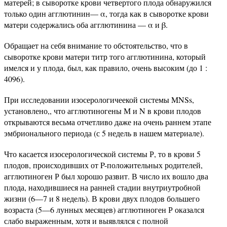
матерей; в сыворотке крови четвертого плода обнаружился
только один агглютинин— α, тогда как в сыворотке крови
матери содержались оба агглютинина — α и β.
Обращает на себя внимание то обстоятельство, что в
сыворотке крови матери титр того агглютинина, который
имелся и у плода, был, как правило, очень высоким (до 1 :
4096).
При исследовании изосерологичеекой системы MNSs,
установлено,, что агглютиногены М и N в крови плодов
открываются весьма отчетливо даже на очень раннем этапе
эмбрионального периода (с 5 недель в нашем материале).
Что касается изосерологической системы Р, то в крови 5
плодов, происходивших от P-положительных родителей,
агглютиноген Р был хорошо развит. В число их вошло два
плода, находившиеся на ранней стадии внутриутробной
жизни (6—7 и 8 недель). В крови двух плодов большего
возраста (5—6 лунных месяцев) агглютиноген Р оказался
слабо выраженным, хотя и выявлялся с полной