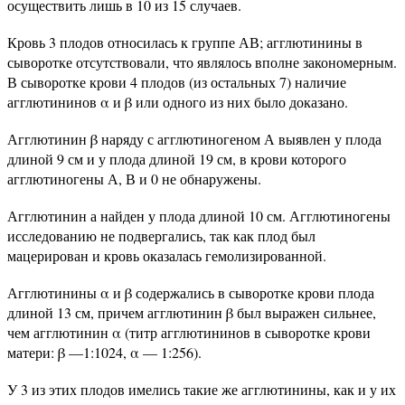
осуществить лишь в 10 из 15 случаев.
Кровь 3 плодов относилась к группе АВ; агглютинины в
сыворотке отсутствовали, что являлось вполне закономерным.
В сыворотке крови 4 плодов (из остальных 7) наличие
агглютининов α и β или одного из них было доказано.
Агглютинин β наряду с агглютиногеном А выявлен у плода
длиной 9 см и у плода длиной 19 см, в крови которого
агглютиногены А, В и 0 не обнаружены.
Агглютинин а найден у плода длиной 10 см. Агглютиногены
исследованию не подвергались, так как плод был
мацерирован и кровь оказалась гемолизированной.
Агглютинины α и β содержались в сыворотке крови плода
длиной 13 см, причем агглютинин β был выражен сильнее,
чем агглютинин α (титр агглютининов в сыворотке крови
матери: β —1:1024, α — 1:256).
У 3 из этих плодов имелись такие же агглютинины, как и у их