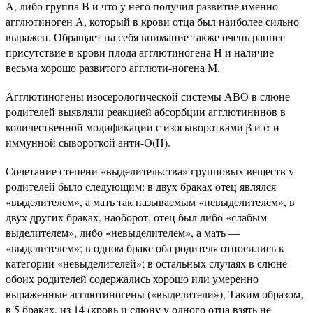
А, либо группа В и что у него получил развитие именно
агглютиноген А, который в крови отца был наиболее сильно
выражен. Обращает на себя внимание также очень раннее
присутствие в крови плода агглютиногена Н и наличие
весьма хорошо развитого агглюти-ногена М.
Агглютиногены изосерологической системы АВО в слюне
родителей выявляли реакцией абсорбции агглютининов в
количественной модификации с изосыворотками β и α и
иммунной сывороткой анти-О(Н).
Сочетание степени «выделительства» групповых веществ у
родителей было следующим: в двух браках отец являлся
«выделителем», а мать так называемым «невыделителем», в
двух других браках, наоборот, отец был либо «слабым
выделителем», либо «невыделителем», а мать —
«выделителем»; в одном браке оба родителя относились к
категории «невыделителей»; в остальных случаях в слюне
обоих родителей содержались хорошо или умеренно
выраженные агглютиногены («выделители»), Таким образом,
в 5 браках, из 14 (кровь и слюну у одного отца взять не