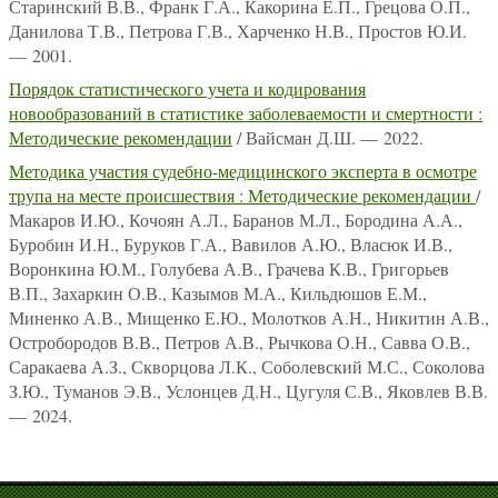
Старинский В.В., Франк Г.А., Какорина Е.П., Грецова О.П.,
Данилова Т.В., Петрова Г.В., Харченко Н.В., Простов Ю.И.
— 2001.
Порядок статистического учета и кодирования
новообразований в статистике заболеваемости и смертности :
Методические рекомендации
/ Вайсман Д.Ш. — 2022.
Методика участия судебно-медицинского эксперта в осмотре
трупа на месте происшествия : Методические рекомендации
/
Макаров И.Ю., Кочоян А.Л., Баранов М.Л., Бородина А.А.,
Буробин И.Н., Буруков Г.А., Вавилов А.Ю., Власюк И.В.,
Воронкина Ю.М., Голубева А.В., Грачева К.В., Григорьев
В.П., Захаркин О.В., Казымов М.А., Кильдюшов Е.М.,
Миненко А.В., Мищенко Е.Ю., Молотков А.Н., Никитин А.В.,
Остробородов В.В., Петров А.В., Рычкова О.Н., Савва О.В.,
Саракаева А.З., Скворцова Л.К., Соболевский М.С., Соколова
З.Ю., Туманов Э.В., Услонцев Д.Н., Цугуля С.В., Яковлев В.В.
— 2024.