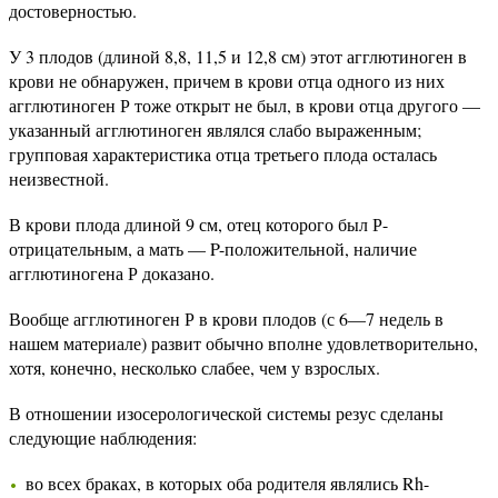
достоверностью.
У 3 плодов (длиной 8,8, 11,5 и 12,8 см) этот агглютиноген в
крови не обнаружен, причем в крови отца одного из них
агглютиноген Р тоже открыт не был, в крови отца другого —
указанный агглютиноген являлся слабо выраженным;
групповая характеристика отца третьего плода осталась
неизвестной.
В крови плода длиной 9 см, отец которого был Р-
отрицательным, а мать — P-положительной, наличие
агглютиногена Р доказано.
Вообще агглютиноген Р в крови плодов (с 6—7 недель в
нашем материале) развит обычно вполне удовлетворительно,
хотя, конечно, несколько слабее, чем у взрослых.
В отношении изосерологической системы резус сделаны
следующие наблюдения:
во всех браках, в которых оба родителя являлись Rh-