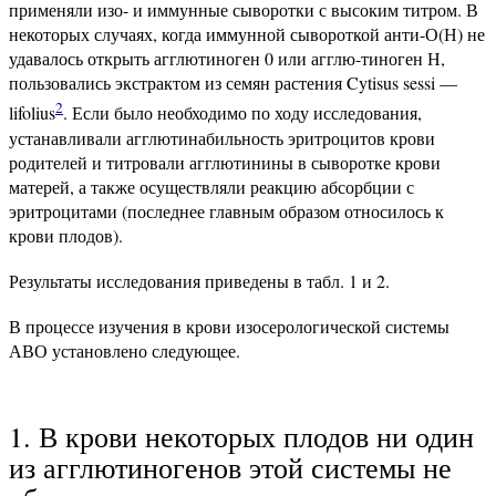
применяли изо- и иммунные сыворотки с высоким титром. В
некоторых случаях, когда иммунной сывороткой анти-О(Н) не
удавалось открыть агглютиноген 0 или агглю-тиноген Н,
пользовались экстрактом из семян растения Cytisus sessi —
2
lifolius
. Если было необходимо по ходу исследования,
устанавливали агглютинабильность эритроцитов крови
родителей и титровали агглютинины в сыворотке крови
матерей, а также осуществляли реакцию абсорбции с
эритроцитами (последнее главным образом относилось к
крови плодов).
Результаты исследования приведены в табл. 1 и 2.
В процессе изучения в крови изосерологической системы
АВО установлено следующее.
1. В крови некоторых плодов ни один
из агглютиногенов этой системы не