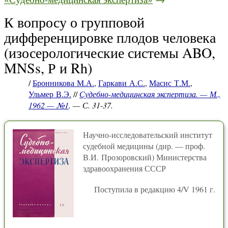
К вопросу о групповой
дифференцировке плодов человека
(изосерологические системы ABO,
MNSs, Р и Rh)
/
Бронникова М.А.
,
Гаркави А.С.
,
Масис Т.М.
,
Ульмер В.Э.
//
Судебно-медицинская экспертиза. — М.,
1962 — №1
. — С. 31-37.
Научно-исследовательский институт
судебной медицины (дир. — проф.
В.И. Прозоровский) Министерства
здравоохранения СССР
Поступила в редакцию 4/V 1961 г.