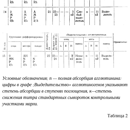
Условные обозначения; п — полная абсорбция агглютинина:
цифры в графе ;Выдедительство» агглютиногенов указывают
степень абсорбции в ступенях поглощения, к—степень
снижения титра стандартных сывороток контрольными
участками марли.
Таблица 2