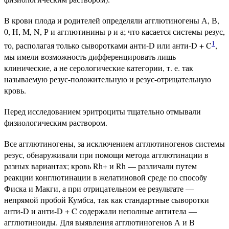
В крови плода и родителей определяли агглютиногены А, В,
0, Н, М, N, Р и агглютинины р и а; что касается системы резус,
1
то, располагая только сыворотками анти-D или анти-D + C
,
мы имели возможность дифференцировать лишь
клинические, а не серологические категории, т. е. так
называемую резус-положительную и резус-отрицательную
кровь.
Перед исследованием эритроциты тщательно отмывали
физиологическим раствором.
Все агглютиногены, за исключением агглютиногенов системы
резус, обнаруживали при помощи метода агглютинации в
разных вариантах; кровь Rh+ и Rh — различали путем
реакции конглютинации в желатиновой среде по способу
Фиска и Макги, а при отрицательном ее результате —
непрямой пробой Кумбса, так как стандартные сыворотки
анти-D и анти-D + C содержали неполные антитела —
агглютиноиды. Для выявления агглютиногенов А и В