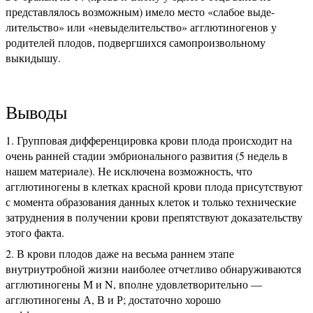
представлялось возможным) имело место «слабое выде-
лительство» или «невыделительство» агглютиногенов у
родителей плодов, подвергшихся самопроизвольному
выкидышу.
Выводы
Групповая дифференцировка крови плода происходит на
очень ранней стадии эмбрионального развития (5 недель в
нашем материале). Не исключена возможность, что
агглютиногены в клетках красной крови плода присутствуют
с момента образования данных клеток и только технические
затруднения в получении крови препятствуют доказательству
этого факта.
В крови плодов даже на весьма раннем этапе
внутриутробной жизни наиболее отчетливо обнаруживаются
агглютиногены М и N, вполне удовлетворительно —
агглютиногены А, В и Р; достаточно хорошо