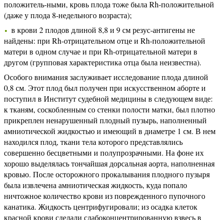
положитель-ными, кровь плода тоже была Rh-положительной
(даже у плода 8-недельного возраста);
в крови 2 плодов длиной 8,8 и 9 см резус-антигены не
найдены: при Rh-отрицательном отце и Rh-положительной
матери в одном случае и при Rh-отрицательной матери в
другом (групповая характеристика отца была неизвестна).
Особого внимания заслуживает исследование плода длиной
0,8 см. Этот плод был получен при искусственном аборте и
поступил в Институт судебной медицины в следующем виде:
к тканям, соскобленным со стенки полости матки, был плотно
прикреплен ненарушенный плодный пузырь, наполненный
амниотической жидкостью и имеющий в диаметре 1 см. В нем
находился плод, ткани тела которого представлялись
совершенно бесцветными и полупрозрачными. На фоне их
хорошо выделялась тончайшая дорсальная аорта, наполненная
кровью. После осторожного прокалывания плодного пузыря
была извлечена амниотическая жидкость, куда попало
ничтожное количество крови из поврежденного пупочного
канатика. Жидкость центрифугировали; из осадка клеток
красной крови сделали слабоконцентрированную взвесь в