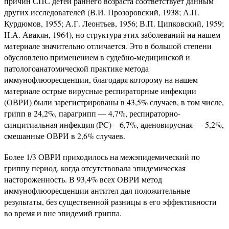
причин СПС детей раннего возраста соответствует данным
других исследователей (В.И. Прозоровский, 1938; А.П.
Курдюмов, 1955; А.Г. Леонтьев, 1956; В.П. Ципковский, 1959;
Н.А. Авакян, 1964), но структура этих заболеваний на нашем
материале значительно отличается. Это в большой степени
обусловлено применением в судебно-медицинской и
патологоанатомической практике метода
иммунофлюоресценции, благодаря которому на нашем
материале острые вирусные респираторные инфекции
(ОВРИ) были зарегистрированы в 43,5% случаев, в том числе,
грипп в 24,2%, парагрипп — 4,7%, респираторно-
синцитиальная инфекция (PC)—6,7%, аденовирусная — 5,2%,
смешанные ОВРИ в 2,6% случаев.
Более 1/3 ОВРИ приходилось на межэпидемический по
гриппу период, когда отсутствовала эпидемическая
настороженность. В 93,4% всех ОВРИ метод
иммунофлюоресценции антител дал положительные
результаты, без существенной разницы в его эффективности
во время и вне эпидемий гриппа.