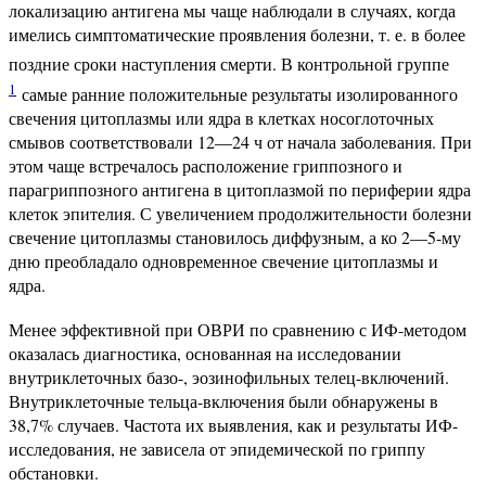
локализацию антигена мы чаще наблюдали в случаях, когда
имелись симптоматические проявления болезни, т. е. в более
поздние сроки наступления смерти. В контрольной группе
1
самые ранние положительные результаты изолированного
свечения цитоплазмы или ядра в клетках носоглоточных
смывов соответствовали 12—24 ч от начала заболевания. При
этом чаще встречалось расположение гриппозного и
парагриппозного антигена в цитоплазмой по периферии ядра
клеток эпителия. С увеличением продолжительности болезни
свечение цитоплазмы становилось диффузным, а ко 2—5-му
дню преобладало одновременное свечение цитоплазмы и
ядра.
Менее эффективной при ОВРИ по сравнению с ИФ-методом
оказалась диагностика, основанная на исследовании
внутриклеточных базо-, эозинофильных телец-включений.
Внутриклеточные тельца-включения были обнаружены в
38,7% случаев. Частота их выявления, как и результаты ИФ-
исследования, не зависела от эпидемической по гриппу
обстановки.