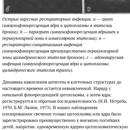
Острые вирусные респираторные инфекции. а — грипп
(иммунофлюоресценция ядра и цитоплазмы в эпителии
бронха); б — парагрипп (иммунофлюоресценция ядрышек и
перинуклеарной зоны в альвеолярном эпителии); в —
респираторно-синцитиальная инфекция
(иммунофлюоресценция преимущественно перинуклеарной
зоны цилиндрического эпителия бронхов); г — аденовирусная
инфекция (иммунофлюоресценция ядра и цитоплазмы
цилиндрического эпителия трахеи).
Динамика накопления антигена в клеточных структурах до
настоящего времени остается невыясненной. Наряду с
начальной флюоресценцией цитоплазмы, а затем ядра,
регистрируется и обратная последовательность (Н.И. Нетреба,
1970; Б.М. Лялюк, 1973). В наших наблюдениях
изолированное свечение только цитоплазмы или ядра было
зарегистрировано преимущественно у внезапно погибших
детей, напротив, одновременную ядерно-цитоплазматическую