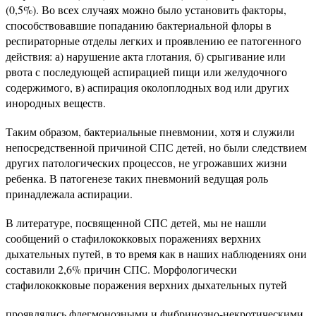
(0,5%). Во всех случаях можно было установить факторы,
способствовавшие попаданию бактериальной флоры в
респираторные отделы легких и проявлению ее патогенного
действия: а) нарушение акта глотания, б) срыгивание или
рвота с последующей аспирацией пищи или желудочного
содержимого, в) аспирация околоплодных вод или других
инородных веществ.
Таким образом, бактериальные пневмонии, хотя и служили
непосредственной причиной СПС детей, но были следствием
других патологических процессов, не угрожавших жизни
ребенка. В патогенезе таких пневмоний ведущая роль
принадлежала аспирации.
В литературе, посвященной СПС детей, мы не нашли
сообщений о стафилококковых поражениях верхних
дыхательных путей, в то время как в наших наблюдениях они
составили 2,6% причин СПС. Морфологически
стафилококковые поражения верхних дыхательных путей
проявлялись флегмонозными и фибринозно-некротическими