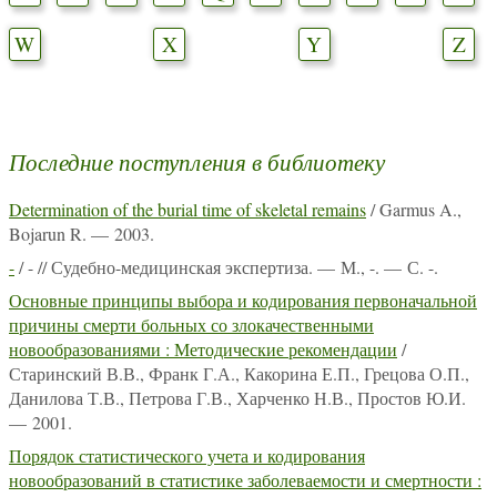
W
X
Y
Z
Последние поступления в библиотеку
Determination of the burial time of skeletal remains
/ Garmus A.,
Bojarun R. — 2003.
-
/ - // Судебно-медицинская экспертиза. — М., -. — С. -.
Основные принципы выбора и кодирования первоначальной
причины смерти больных со злокачественными
новообразованиями : Методические рекомендации
/
Старинский В.В., Франк Г.А., Какорина Е.П., Грецова О.П.,
Данилова Т.В., Петрова Г.В., Харченко Н.В., Простов Ю.И.
— 2001.
Порядок статистического учета и кодирования
новообразований в статистике заболеваемости и смертности :