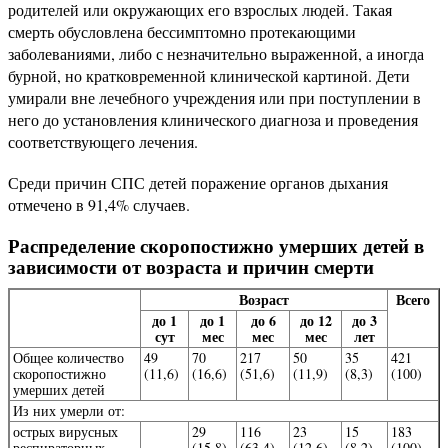
родителей или окружающих его взрослых людей. Такая
смерть обусловлена бессимптомно протекающими
заболеваниями, либо с незначительно выраженной, а иногда
бурной, но кратковременной клинической картиной. Дети
умирали вне лечебного учреждения или при поступлении в
него до установления клинического диагноза и проведения
соответствующего лечения.
Среди причин СПС детей поражение органов дыхания
отмечено в 91,4% случаев.
Распределение скоропостижно умерших детей в
зависимости от возраста и причин смерти
Возраст
Всего
до 1
до 1
до 6
до 12
до 3
сут
мес
мес
мес
лет
Общее количество
49
70
217
50
35
421
скоропостижно
(11,6)
(16,6)
(51,6)
(11,9)
(8,3)
(100)
умерших детей
Из них умерли от:
острых вирусных
29
116
23
15
183
респираторных
(15,8)
(63,4)
(12,6)
(8,2)
(100)