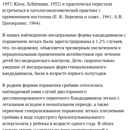
1957; Klose, Schiirmann, 1952) и практически перестали
встречаться в патологоанатомической практике с
применением нистатина (Е. К- Березина и соавт., 1961; А.В.
Цинзерлинг, 1964).
В наших наблюдениях висцеральные формы кандидамикоза с
поражением легких были зарегистрированы в 1,2% случаев,
что, по-видимому, объясняется чрезмерным увеличением и
нерациональным применением антибиотиков при лечении
детей без медицинского контроля. Дети, скоропостижно
умершие от висцеральных форм генерализованного
кандидамикоза, были в возрасте первого полугодия.
К редким формам поражения грибами относились
наблюдаемый нами случай двустороннего
диссеминированного первичного Кандидамикоза легких с
летальным исходом в неонатальном периоде, а также
первичное генерализованное поражение легких плесневыми
грибами в виде подострого бронхопульмонального
аспергиллеза у ребенка в возрасте одного года. В обоих
случаях смерть наступала по типу скоропостижной в