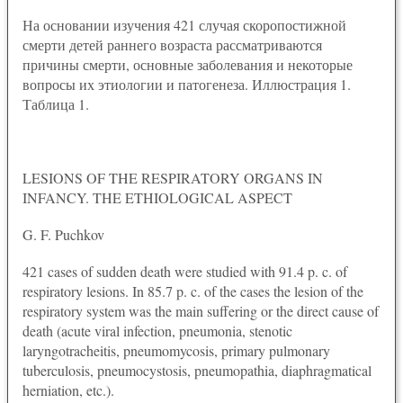
На основании изучения 421 случая скоропостижной
смерти детей раннего возраста рассматриваются
причины смерти, основные заболевания и некоторые
вопросы их этиологии и патогенеза. Иллюстрация 1.
Таблица 1.
LESIONS OF THE RESPIRATORY ORGANS IN
INFANCY. THE ETHIOLOGICAL ASPECT
G. F. Puchkov
421 cases of sudden death were studied with 91.4 p. c. of
respiratory lesions. In 85.7 p. c. of the cases the lesion of the
respiratory system was the main suffering or the direct cause of
death (acute viral infection, pneumonia, stenotic
laryngotracheitis, pneumomycosis, primary pulmonary
tuberculosis, pneumocystosis, pneumopathia, diaphragmatical
herniation, etc.).