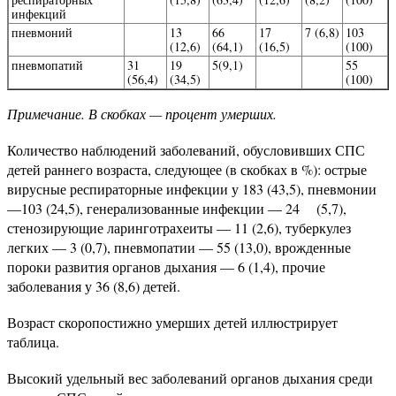
инфекций
пневмоний
13
66
17
7 (6,8)
103
(12,6)
(64,1)
(16,5)
(100)
пневмопатий
31
19
5(9,1)
55
(56,4)
(34,5)
(100)
Примечание. В скобках — процент умерших.
Количество наблюдений заболеваний, обусловивших СПС
детей раннего возраста, следующее (в скобках в %): острые
вирусные респираторные инфекции у 183 (43,5), пневмонии
—103 (24,5), генерализованные инфекции — 24 (5,7),
стенозирующие ларинготрахеиты — 11 (2,6), туберкулез
легких — 3 (0,7), пневмопатии — 55 (13,0), врожденные
пороки развития органов дыхания — 6 (1,4), прочие
заболевания у 36 (8,6) детей.
Возраст скоропостижно умерших детей иллюстрирует
таблица.
Высокий удельный вес заболеваний органов дыхания среди