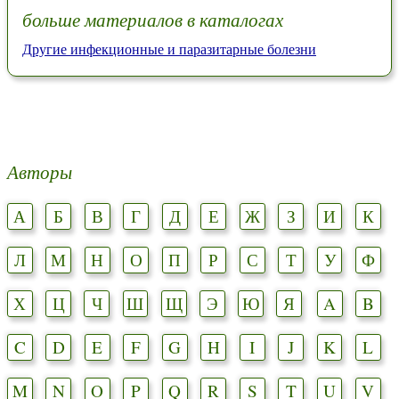
больше материалов в каталогах
Другие инфекционные и паразитарные болезни
Авторы
А
Б
В
Г
Д
Е
Ж
З
И
К
Л
М
Н
О
П
Р
С
Т
У
Ф
Х
Ц
Ч
Ш
Щ
Э
Ю
Я
A
B
C
D
E
F
G
H
I
J
K
L
M
N
O
P
Q
R
S
T
U
V