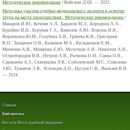
Методические рекомендации
/ Вайсман Д.Ш. — 2022.
Методика участия судебно-медицинского эксперта в осмотре
трупа на месте происшествия : Методические рекомендации
/
Макаров И.Ю., Кочоян А.Л., Баранов М.Л., Бородина А.А.,
Буробин И.Н., Буруков Г.А., Вавилов А.Ю., Власюк И.В.,
Воронкина Ю.М., Голубева А.В., Грачева К.В., Григорьев
В.П., Захаркин О.В., Казымов М.А., Кильдюшов Е.М.,
Миненко А.В., Мищенко Е.Ю., Молотков А.Н., Никитин А.В.,
Остробородов В.В., Петров А.В., Рычкова О.Н., Савва О.В.,
Саракаева А.З., Скворцова Л.К., Соболевский М.С., Соколова
З.Ю., Туманов Э.В., Услонцев Д.Н., Цугуля С.В., Яковлев В.В.
— 2024.
Главная
Библиотека
Кто есть Кто в судебной медицине