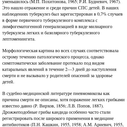
уменьшилось (М.П. Похитонова, 1965; Р.И. Будневич, 1967).
Это нашло отражение и среди причин СПС детей. В наших
наблюдениях туберкулез был зарегистрирован в 0,7% случаев
в форме первичного туберкулезного комплекса с
лимфогематогенной генерализацией в виде милиарного
туберкулеза легких и базилярного туберкулезного
лептоменингита.
Морфологическая картина во всех случаях соответствовала
острому течению патологического процесса, однако
симптоматически заболевание протекало под видом
катаральных явлений в течение 2—3 дней до наступления
смерти и не вызывало у родителей опасений за здоровье
детей.
В судебно-медицинской литературе пневмомикозы как
причина смерти не описаны, хотя поражение легких грибками
известно давно (Р. Вирхов, 1856; Л.В. Попов, 1887).
Дрожжеподобные грибы кандида особенно часто стали
регистрировать после широкого применения в медицине
антибиотиков (П.Н. Кашкин, 1955, 1958; А.М. Ариевич, 1955,