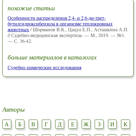
похожие статьи
Особенности распределения 2,4- и 2,6-ди-трет-
бутилгидроксибензола в организме теплокровных
животных
/ Шорманов В.К., Цацуа Е.П., Асташкина А.П.
// Судебно-медицинская экспертиза. — М., 2019. — №1.
— С. 36-42.
больше материалов в каталогах
Судебно-химические исследования
Авторы
А
Б
В
Г
Д
Е
Ж
З
И
К