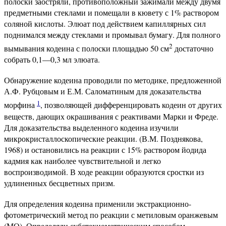
полоски заостряли, противоположный зажимали между двумя
предметными стеклами и помещали в кювету с 1% раствором
соляной кислоты. Элюат под действием капиллярных сил
поднимался между стеклами и промывал бумагу. Для полного
2
вымывания кодеина с полоски площадью 50 см
достаточно
собрать 0,1—0,3 мл элюата.
Обнаружение кодеина проводили по методике, предложенной
А.Ф. Рубцовым и Е.М. Саломатиным для доказательства
1
морфина
, позволяющей дифференцировать кодеин от других
веществ, дающих окрашивания с реактивами Марки и Фреде.
Для доказательства выделенного кодеина изучили
микрокристаллоскопические реакции. (В.М. Позднякова,
1968) и остановились на реакции с 15% раствором йодида
кадмия как наиболее чувствительной и легко
воспроизводимой. В ходе реакции образуются сростки из
удлиненных бесцветных призм.
Для определения кодеина применили экстракционно-
фотометрический метод по реакции с метиловым оранжевым
(МО). Определяли субстехиометрическим способом,