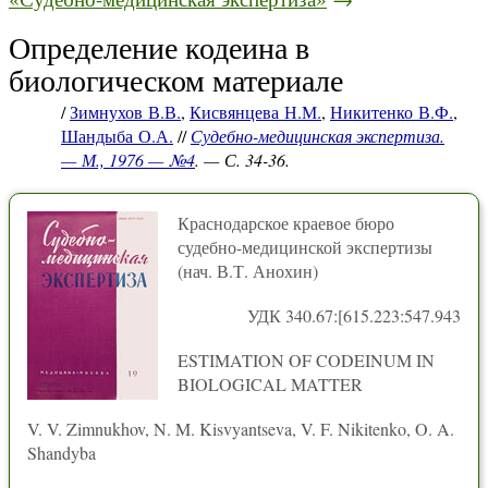
Определение кодеина в
биологическом материале
/
Зимнухов В.В.
,
Кисвянцева Н.М.
,
Никитенко В.Ф.
,
Шандыба О.А.
//
Судебно-медицинская экспертиза.
— М., 1976 — №4
. — С. 34-36.
Краснодарское краевое бюро
судебно-медицинской экспертизы
(нач. В.Т. Анохин)
УДК 340.67:[615.223:547.943
ESTIMATION OF CODEINUM IN
BIOLOGICAL MATTER
V. V. Zimnukhov, N. M. Kisvyantseva, V. F. Nikitenko, O. A.
Shandyba