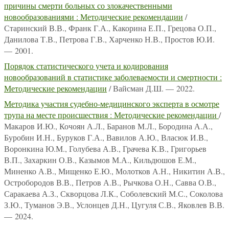
причины смерти больных со злокачественными
новообразованиями : Методические рекомендации
/
Старинский В.В., Франк Г.А., Какорина Е.П., Грецова О.П.,
Данилова Т.В., Петрова Г.В., Харченко Н.В., Простов Ю.И.
— 2001.
Порядок статистического учета и кодирования
новообразований в статистике заболеваемости и смертности :
Методические рекомендации
/ Вайсман Д.Ш. — 2022.
Методика участия судебно-медицинского эксперта в осмотре
трупа на месте происшествия : Методические рекомендации
/
Макаров И.Ю., Кочоян А.Л., Баранов М.Л., Бородина А.А.,
Буробин И.Н., Буруков Г.А., Вавилов А.Ю., Власюк И.В.,
Воронкина Ю.М., Голубева А.В., Грачева К.В., Григорьев
В.П., Захаркин О.В., Казымов М.А., Кильдюшов Е.М.,
Миненко А.В., Мищенко Е.Ю., Молотков А.Н., Никитин А.В.,
Остробородов В.В., Петров А.В., Рычкова О.Н., Савва О.В.,
Саракаева А.З., Скворцова Л.К., Соболевский М.С., Соколова
З.Ю., Туманов Э.В., Услонцев Д.Н., Цугуля С.В., Яковлев В.В.
— 2024.