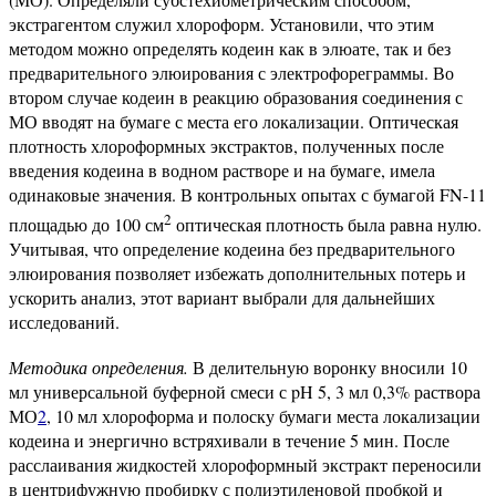
экстрагентом служил хлороформ. Установили, что этим
методом можно определять кодеин как в элюате, так и без
предварительного элюирования с электрофореграммы. Во
втором случае кодеин в реакцию образования соединения с
МО вводят на бумаге с места его локализации. Оптическая
плотность хлороформных экстрактов, полученных после
введения кодеина в водном растворе и на бумаге, имела
одинаковые значения. В контрольных опытах с бумагой FN-11
2
площадью до 100 см
оптическая плотность была равна нулю.
Учитывая, что определение кодеина без предварительного
элюирования позволяет избежать дополнительных потерь и
ускорить анализ, этот вариант выбрали для дальнейших
исследований.
Методика определения.
В делительную воронку вносили 10
мл универсальной буферной смеси с pH 5, 3 мл 0,3% раствора
МО
2
, 10 мл хлороформа и полоску бумаги места локализации
кодеина и энергично встряхивали в течение 5 мин. После
расслаивания жидкостей хлороформный экстракт переносили
в центрифужную пробирку с полиэтиленовой пробкой и