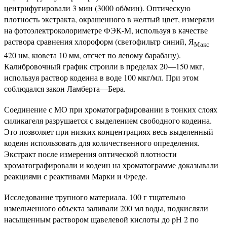
центрифугировали 3 мин (3000 об/мин). Оптическую
плотность экстракта, окрашенного в желтый цвет, измеряли
на фотоэлектроколориметре ФЭК-М, используя в качестве
раствора сравнения хлороформ (светофильтр синий, Я
Макс
420 нм, кювета 10 мм, отсчет по левому барабану).
Калибровочный график строили в пределах 20—150 мкг,
используя раствор кодеина в воде 100 мкг/мл. При этом
соблюдался закон Ламберта—Бера.
Соединение с МО при хроматографировании в тонких слоях
силикагеля разрушается с выделением свободного кодеина.
Это позволяет при низких концентрациях весь выделенный
кодеин использовать для количественного определения.
Экстракт после измерения оптической плотности
хроматографировали и кодеин на хроматограмме доказывали
реакциями с реактивами Марки и Фреде.
Исследование трупного материала. 100 г тщательно
измельченного объекта заливали 200 мл воды, подкисляли
насыщенным раствором щавелевой кислоты до pH 2 по