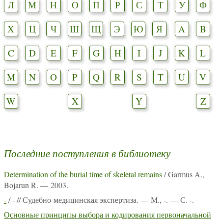
Л
М
Н
О
П
Р
С
Т
У
Ф
Х
Ц
Ч
Ш
Щ
Э
Ю
Я
A
B
C
D
E
F
G
H
I
J
K
L
M
N
O
P
Q
R
S
T
U
V
W
X
Y
Z
Последние поступления в библиотеку
Determination of the burial time of skeletal remains
/ Garmus A.,
Bojarun R. — 2003.
-
/ - // Судебно-медицинская экспертиза. — М., -. — С. -.
Основные принципы выбора и кодирования первоначальной