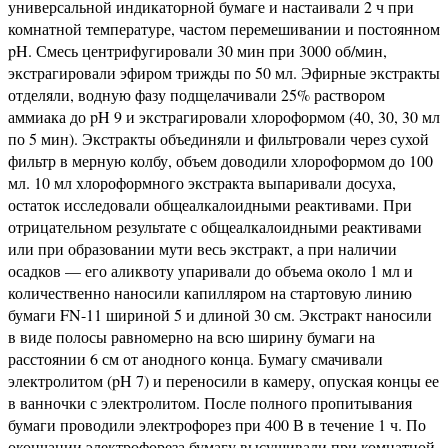
универсальной индикаторной бумаге и настаивали 2 ч при
комнатной температуре, частом перемешивании и постоянном
pH. Смесь центрифугировали 30 мин при 3000 об/мин,
экстрагировали эфиром трижды по 50 мл. Эфирные экстракты
отделяли, водную фазу подщелачивали 25% раствором
аммиака до pH 9 и экстрагировали хлороформом (40, 30, 30 мл
по 5 мин). Экстракты объединяли и фильтровали через сухой
фильтр в мерную колбу, объем доводили хлороформом до 100
мл. 10 мл хлороформного экстракта выпаривали досуха,
остаток исследовали общеалкалоидными реактивами. При
отрицательном результате с общеалкалоидными реактивами
или при образовании мути весь экстракт, а при наличии
осадков — его аликвоту упаривали до объема около 1 мл и
количественно наносили капилляром на стартовую линию
бумаги FN-11 шириной 5 и длиной 30 см. Экстракт наносили
в виде полосы равномерно на всю ширину бумаги на
расстоянии 6 см от анодного конца. Бумагу смачивали
электролитом (pH 7) и переносили в камеру, опуская концы ее
в ванночки с электролитом. После полного пропитывания
бумаги проводили электрофорез при 400 В в течение 1 ч. По
окончании электрофореза бумагу высушивали при комнатной