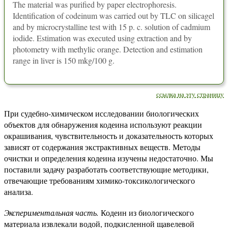
The material was purified by paper electrophoresis.
Identification of codeinum was carried out by TLC on silicagel
and by microcrystalline test with 15 p. c. solution of cadmium
iodide. Estimation was executed using extraction and by
photometry with methylic orange. Detection and estimation
range in liver is 150 mkg/100 g.
ссылка на эту страницу
При судебно-химическом исследовании биологических
объектов для обнаружения кодеина используют реакции
окрашивания, чувствительность и доказательность которых
зависят от содержания экстрактивных веществ. Методы
очистки и определения кодеина изучены недостаточно. Мы
поставили задачу разработать соответствующие методики,
отвечающие требованиям химико-токсикологического
анализа.
Экспериментальная часть.
Кодеин из биологического
материала извлекали водой, подкисленной щавелевой