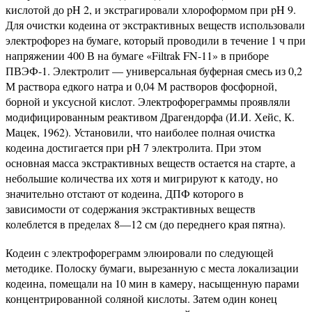
кислотой до pH 2, и экстрагировали хлороформом при pH 9.
Для очистки кодеина от экстрактивных веществ использовали
электрофорез на бумаге, который проводили в течение 1 ч при
напряжении 400 В на бумаге «Filtrak FN-11» в приборе
ПВЭФ-1. Электролит — универсальная буферная смесь из 0,2
М раствора едкого натра и 0,04 М растворов фосфорной,
борной и уксусной кислот. Электрофореграммы проявляли
модифицированным реактивом Драгендорфа (И.И. Хейс, К.
Мацек, 1962). Установили, что наиболее полная очистка
кодеина достигается при pH 7 электролита. При этом
основная масса экстрактивных веществ остается на старте, а
небольшие количества их хотя и мигрируют к катоду, но
значительно отстают от кодеина, ДПФ которого в
зависимости от содержания экстрактивных веществ
колеблется в пределах 8—12 см (до переднего края пятна).
Кодеин с электрофореграмм элюировали по следующей
методике. Полоску бумаги, вырезанную с места локализации
кодеина, помещали на 10 мин в камеру, насыщенную парами
концентрированной соляной кислоты. Затем один конец