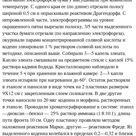
температуре. С одного края ее (по длине) отрезали полосу
шириной 0,5 см и опрыскивали реактивом Драгендорфа. С
непроявленной части, электрофореграммы на уровне
окрашенного пятна вырезали полоску, 3/5 части выделенного
участка бумаги отрезали (по направлению электрофореза),
окуривали парами концентрированной соляной кислоты и
кодеин элюировали 1 % раствором соляной кислоты по
методике, описанной выше. Собирали 3—5 капель элюата.
Каплю элюата смешивали на предметном стекле с каплей 15%
раствора кадмия йодида. Кристаллизацию наблюдали в
течение 5 ч при хранении во влажной камере. 2—3 капли
элюата испаряли при нагревании до 60°. Остаток растворяли
в этаноле и наносили в виде точек на 2 пластинки размером
9X12 см с закрепленным слоем силикагеля. В две другие
точки наносили по 20 мкг кодеина и морфина, растворенных
в этаноле. Проводили хроматографирование в системе: этанол
—диоксан—бензол — 25% раствор аммиака (1:8:10:1), длина
пути фронта 10 см. Одну пластинку проявляли методом
наложения реактивом Марки, другую — реактивом Фреде. Rt
выделенного кодеина колебался в пределах 0,2—0,32 и близок