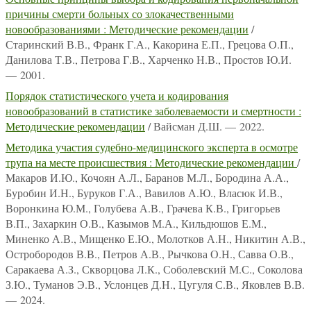
причины смерти больных со злокачественными
новообразованиями : Методические рекомендации
/
Старинский В.В., Франк Г.А., Какорина Е.П., Грецова О.П.,
Данилова Т.В., Петрова Г.В., Харченко Н.В., Простов Ю.И.
— 2001.
Порядок статистического учета и кодирования
новообразований в статистике заболеваемости и смертности :
Методические рекомендации
/ Вайсман Д.Ш. — 2022.
Методика участия судебно-медицинского эксперта в осмотре
трупа на месте происшествия : Методические рекомендации
/
Макаров И.Ю., Кочоян А.Л., Баранов М.Л., Бородина А.А.,
Буробин И.Н., Буруков Г.А., Вавилов А.Ю., Власюк И.В.,
Воронкина Ю.М., Голубева А.В., Грачева К.В., Григорьев
В.П., Захаркин О.В., Казымов М.А., Кильдюшов Е.М.,
Миненко А.В., Мищенко Е.Ю., Молотков А.Н., Никитин А.В.,
Остробородов В.В., Петров А.В., Рычкова О.Н., Савва О.В.,
Саракаева А.З., Скворцова Л.К., Соболевский М.С., Соколова
З.Ю., Туманов Э.В., Услонцев Д.Н., Цугуля С.В., Яковлев В.В.
— 2024.