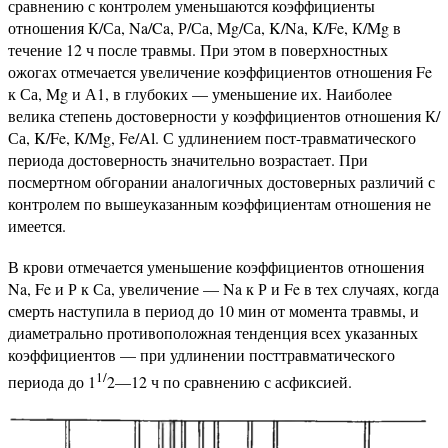
сравнению с контролем уменьшаются коэффициенты
отношения К/Са, Na/Ca, Р/Са, Mg/Са, K/Na, K/Fe, К/Mg в
течение 12 ч после травмы. При этом в поверхностных
ожогах отмечается увеличение коэффициентов отношения Fe
к Са, Mg и А1, в глубоких — уменьшение их. Наиболее
велика степень достоверности у коэффициентов отношения К/
Са, K/Fe, К/Mg, Fe/Al. С удлинением пост-травматического
периода достоверность значительно возрастает. При
посмертном обгорании аналогичных достоверных различий с
контролем по вышеуказанным коэффициентам отношения не
имеется.
В крови отмечается уменьшение коэффициентов отношения
Na, Fe и Р к Са, увеличение — Na к Р и Fe в тех случаях, когда
смерть наступила в период до 10 мин от момента травмы, и
диаметрально противоположная тенденция всех указанных
коэффициентов — при удлинении посттравматического
1/
периода до 1
2—12 ч по сравнению с асфиксией.