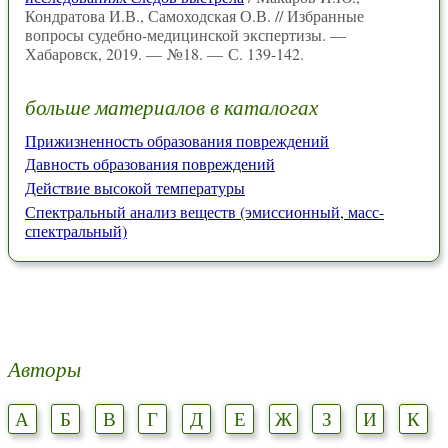
Кондратова И.В., Самоходская О.В. // Избранные
вопросы судебно-медицинской экспертизы. —
Хабаровск, 2019. — №18. — С. 139-142.
больше материалов в каталогах
Прижизненность образования повреждений
Давность образования повреждений
Действие высокой температуры
Спектральный анализ веществ (эмиссионный, масс-
спектральный)
Авторы
А
Б
В
Г
Д
Е
Ж
З
И
К