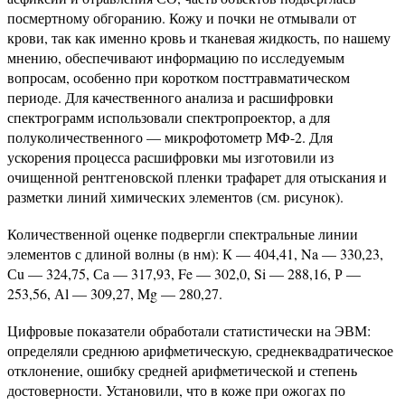
посмертному обгоранию. Кожу и почки не отмывали от
крови, так как именно кровь и тканевая жидкость, по нашему
мнению, обеспечивают информацию по исследуемым
вопросам, особенно при коротком посттравматическом
периоде. Для качественного анализа и расшифровки
спектрограмм использовали спектропроектор, а для
полуколичественного — микрофотометр МФ-2. Для
ускорения процесса расшифровки мы изготовили из
очищенной рентгеновской пленки трафарет для отыскания и
разметки линий химических элементов (см. рисунок).
Количественной оценке подвергли спектральные линии
элементов с длиной волны (в нм): К — 404,41, Na — 330,23,
Сu — 324,75, Са — 317,93, Fe — 302,0, Si — 288,16, Р —
253,56, Аl — 309,27, Mg — 280,27.
Цифровые показатели обработали статистически на ЭВМ:
определяли среднюю арифметическую, среднеквадратическое
отклонение, ошибку средней арифметической и степень
достоверности. Установили, что в коже при ожогах по