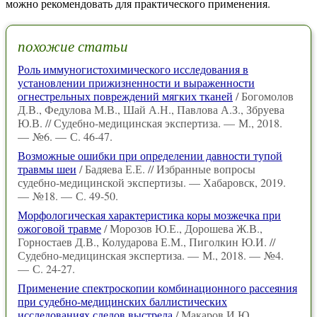
можно рекомендовать для практического применения.
похожие статьи
Роль иммуногистохимического исследования в
установлении прижизненности и выраженности
огнестрельных повреждений мягких тканей
/ Богомолов
Д.В., Федулова М.В., Шай А.Н., Павлова А.З., Збруева
Ю.В. // Судебно-медицинская экспертиза. — М., 2018.
— №6. — С. 46-47.
Возможные ошибки при определении давности тупой
травмы шеи
/ Бадяева Е.Е. // Избранные вопросы
судебно-медицинской экспертизы. — Хабаровск, 2019.
— №18. — С. 49-50.
Морфологическая характеристика коры мозжечка при
ожоговой травме
/ Морозов Ю.Е., Дорошева Ж.В.,
Горностаев Д.В., Колударова Е.М., Пиголкин Ю.И. //
Судебно-медицинская экспертиза. — М., 2018. — №4.
— С. 24-27.
Применение спектроскопии комбинационного рассеяния
при судебно-медицинских баллистических
исследованиях следов выстрела
/ Макаров И.Ю.,