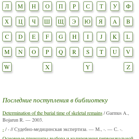
Л
М
Н
О
П
Р
С
Т
У
Ф
Х
Ц
Ч
Ш
Щ
Э
Ю
Я
A
B
C
D
E
F
G
H
I
J
K
L
M
N
O
P
Q
R
S
T
U
V
W
X
Y
Z
Последние поступления в библиотеку
Determination of the burial time of skeletal remains
/ Garmus A.,
Bojarun R. — 2003.
-
/ - // Судебно-медицинская экспертиза. — М., -. — С. -.
Основные принципы выбора и кодирования первоначальной