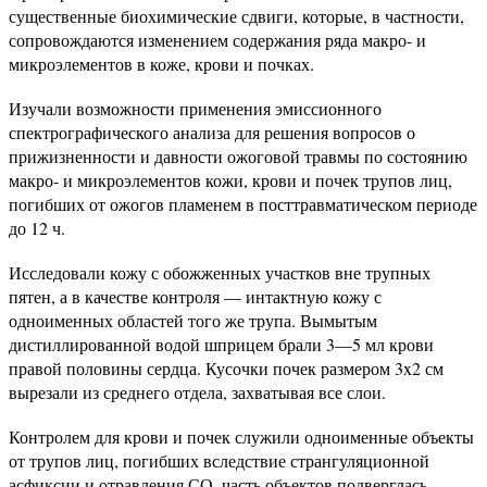
существенные биохимические сдвиги, которые, в частности,
сопровождаются изменением содержания ряда макро- и
микроэлементов в коже, крови и почках.
Изучали возможности применения эмиссионного
спектрографического анализа для решения вопросов о
прижизненности и давности ожоговой травмы по состоянию
макро- и микроэлементов кожи, крови и почек трупов лиц,
погибших от ожогов пламенем в посттравматическом периоде
до 12 ч.
Исследовали кожу с обожженных участков вне трупных
пятен, а в качестве контроля — интактную кожу с
одноименных областей того же трупа. Вымытым
дистиллированной водой шприцем брали 3—5 мл крови
правой половины сердца. Кусочки почек размером 3x2 см
вырезали из среднего отдела, захватывая все слои.
Контролем для крови и почек служили одноименные объекты
от трупов лиц, погибших вследствие странгуляционной
асфиксии и отравления СО, часть объектов подверглась