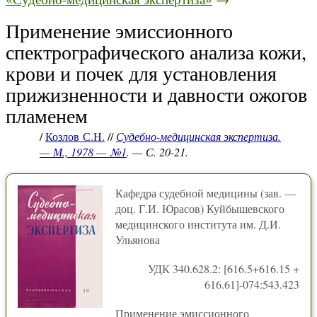
Применение эмиссионного
спектрографического анализа кожи,
крови и почек для установления
прижизненности и давности ожогов
пламенем
/
Козлов С.Н.
//
Судебно-медицинская экспертиза.
— М., 1978 — №1
. — С. 20-21.
Кафедра судебной медицины (зав. —
доц. Г.И. Юрасов) Куйбышевского
медицинского института им. Д.И.
Ульянова
УДК 340.628.2: [616.5+616.15 +
616.61]-074:543.423
Применение эмиссионного