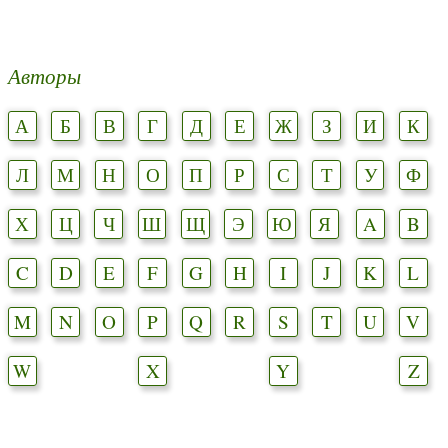
Авторы
А
Б
В
Г
Д
Е
Ж
З
И
К
Л
М
Н
О
П
Р
С
Т
У
Ф
Х
Ц
Ч
Ш
Щ
Э
Ю
Я
A
B
C
D
E
F
G
H
I
J
K
L
M
N
O
P
Q
R
S
T
U
V
W
X
Y
Z