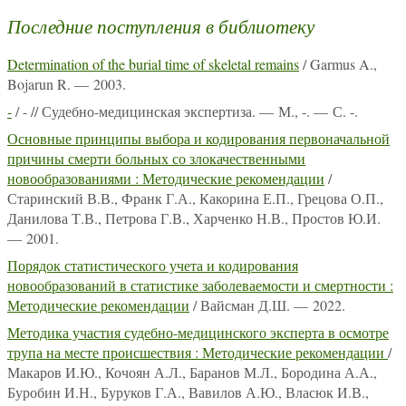
Последние поступления в библиотеку
Determination of the burial time of skeletal remains
/ Garmus A.,
Bojarun R. — 2003.
-
/ - // Судебно-медицинская экспертиза. — М., -. — С. -.
Основные принципы выбора и кодирования первоначальной
причины смерти больных со злокачественными
новообразованиями : Методические рекомендации
/
Старинский В.В., Франк Г.А., Какорина Е.П., Грецова О.П.,
Данилова Т.В., Петрова Г.В., Харченко Н.В., Простов Ю.И.
— 2001.
Порядок статистического учета и кодирования
новообразований в статистике заболеваемости и смертности :
Методические рекомендации
/ Вайсман Д.Ш. — 2022.
Методика участия судебно-медицинского эксперта в осмотре
трупа на месте происшествия : Методические рекомендации
/
Макаров И.Ю., Кочоян А.Л., Баранов М.Л., Бородина А.А.,
Буробин И.Н., Буруков Г.А., Вавилов А.Ю., Власюк И.В.,