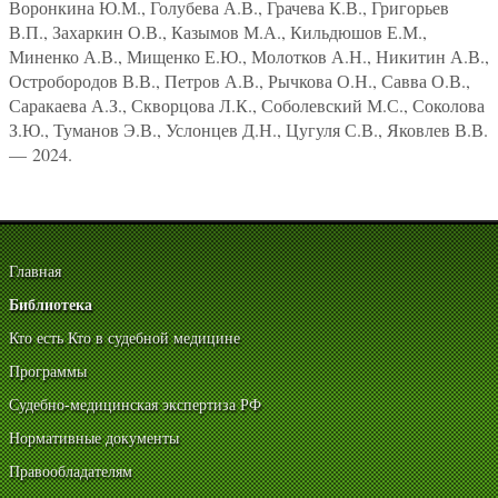
Воронкина Ю.М., Голубева А.В., Грачева К.В., Григорьев
В.П., Захаркин О.В., Казымов М.А., Кильдюшов Е.М.,
Миненко А.В., Мищенко Е.Ю., Молотков А.Н., Никитин А.В.,
Остробородов В.В., Петров А.В., Рычкова О.Н., Савва О.В.,
Саракаева А.З., Скворцова Л.К., Соболевский М.С., Соколова
З.Ю., Туманов Э.В., Услонцев Д.Н., Цугуля С.В., Яковлев В.В.
— 2024.
Главная
Библиотека
Кто есть Кто в судебной медицине
Программы
Судебно-медицинская экспертиза РФ
Нормативные документы
Правообладателям