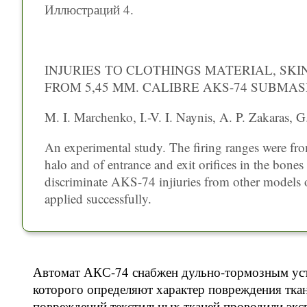
Иллюстраций 4.
INJURIES ТО CLOTHINGS MATERIAL, SK
FROM 5,45 MM. CALIBRE AKS-74 SUBMA
M. I. Marchenko, I.-V. I. Naynis, A. P. Zakaras, G
An experimental study. The firing ranges were fro
halo and of entrance and exit orifices in the bones 
discriminate AKS-74 injiuries from other models
applied successfully.
Автомат АКС-74 снабжен дульно-тормозным уст
которого определяют характер повреждения ткан
повреждений текстильных тканей проводили экс