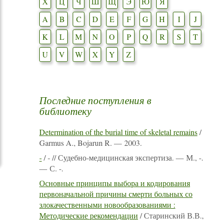
Х
Ц
Ч
Ш
Щ
Э
Ю
Я
A
B
C
D
E
F
G
H
I
J
K
L
M
N
O
P
Q
R
S
T
U
V
W
X
Y
Z
Последние поступления в
библиотеку
Determination of the burial time of skeletal remains
/
Garmus A., Bojarun R. — 2003.
-
/ - // Судебно-медицинская экспертиза. — М., -.
— С. -.
Основные принципы выбора и кодирования
первоначальной причины смерти больных со
злокачественными новообразованиями :
Методические рекомендации
/ Старинский В.В.,