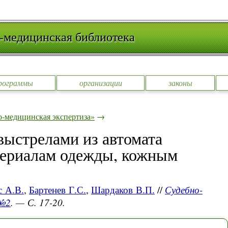
-медицинская библиотека
рограммы
организации
законы
-медицинская экспертиза»
→
ыстрелами из автомата
териалам одежды, кожным
с А.В.
,
Бартенев Г.С.
,
Шардаков В.П.
//
Судебно-
 №2
. — С. 17-20.