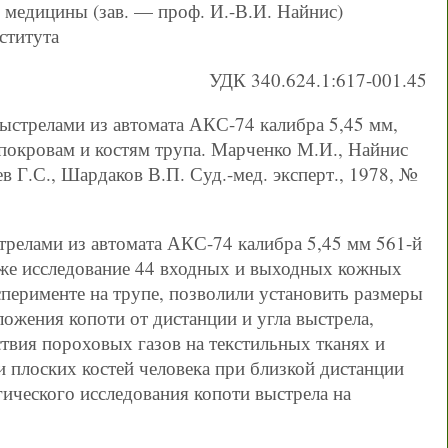
 медицины (зав. — проф. И.-В.И. Найнис)
ститута
УДК 340.624.1:617-001.45
стрелами из автомата АКС-74 калибра 5,45 мм,
окровам и костям трупа. Марченко М.И., Найнис
ев Г.С., Шардаков В.П. Суд.-мед. эксперт., 1978, №
релами из автомата АКС-74 калибра 5,45 мм 561-й
акже исследование 44 входных и выходных кожных
сперименте на трупе, позволили установить размеры
жения копоти от дистанции и угла выстрела,
твия пороховых газов на текстильных тканях и
и плоских костей человека при близкой дистанции
гического исследования копоти выстрела на