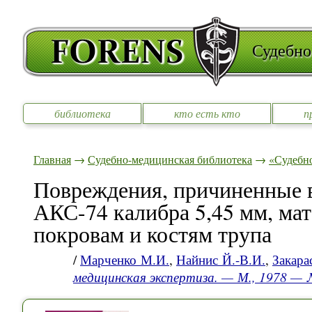
Судебно
библиотека
кто есть кто
п
Главная
→
Судебно-медицинская библиотека
→
«Судебно
Повреждения, причиненные в
АКС-74 калибра 5,45 мм, ма
покровам и костям трупа
/
Марченко М.И.
,
Найнис Й.-В.И.
,
Закара
медицинская экспертиза. — М., 1978 —