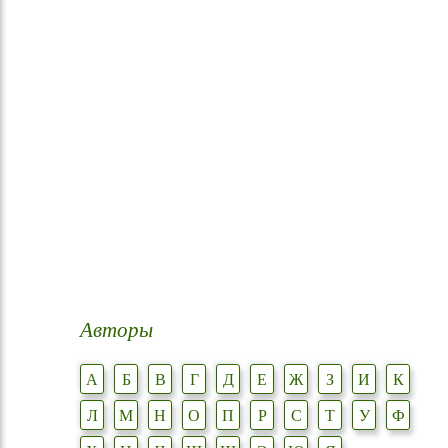
Авторы
А
Б
В
Г
Д
Е
Ж
З
И
К
Л
М
Н
О
П
Р
С
Т
У
Ф