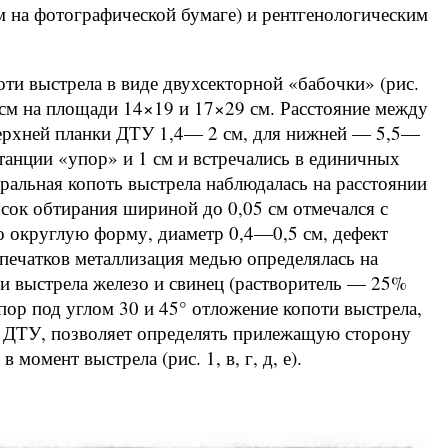
мм на фотографической бумаге) и рентгенологическим
ти выстрела в виде двухсекторной «бабочки» (рис.
 5 см на площади 14×19 и 17×29 см. Расстояние между
верхней планки ДТУ 1,4— 2 см, для нижней — 5,5—
танции «упор» и 1 см и встречались в единичных
ральная копоть выстрела наблюдалась на расстоянии
сок обтирания шириной до 0,05 см отмечался с
 округлую форму, диаметр 0,4—0,5 см, дефект
печатков металлизация медью определялась на
ти выстрела железо и свинец (растворитель — 25%
упор под углом 30 и 45° отложение копоти выстрела,
 ДТУ, позволяет определять прилежащую сторону
омент выстрела (рис. 1, в, г, д, е).