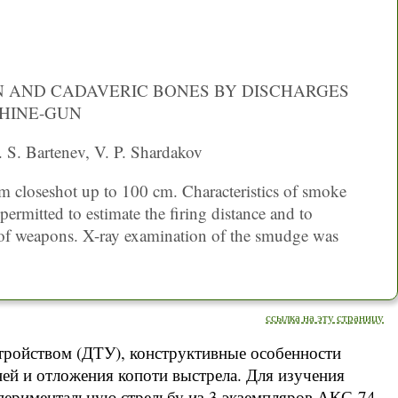
IN AND CADAVERIC BONES BY DISCHARGES
SHINE-GUN
. S. Bartenev, V. P. Shardakov
m closeshot up to 100 cm. Characteristics of smoke
permitted to estimate the firing distance and to
 of weapons. X-ray examination of the smudge was
ссылка на эту страницу
ройством (ДТУ), конструктивные особенности
ей и отложения копоти выстрела. Для изучения
периментальную стрельбу из 3 экземпляров АКС-74