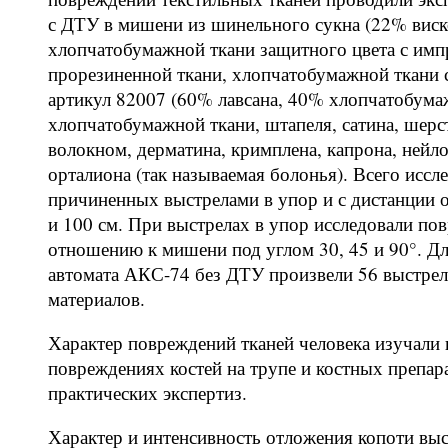
с ДТУ в мишени из шинельного сукна (22% виско
хлопчатобумажной ткани защитного цвета с имп
прорезиненной ткани, хлопчатобумажной ткани 
артикул 82007 (60% лавсана, 40% хлопчатобумаж
хлопчатобумажной ткани, штапеля, сатина, шерст
волокном, дерматина, кримплена, капрона, нейло
орталиона (так называемая болонья). Всего исс
причиненных выстрелами в упор и с дистанции от
и 100 см. При выстрелах в упор исследовали по
отношению к мишени под углом 30, 45 и 90°. Дл
автомата АКС-74 без ДТУ произвели 56 выстрел
материалов.
Характер повреждений тканей человека изучали
повреждениях костей на трупе и костных препара
практических экспертиз.
Характер и интенсивность отложения копоти выс