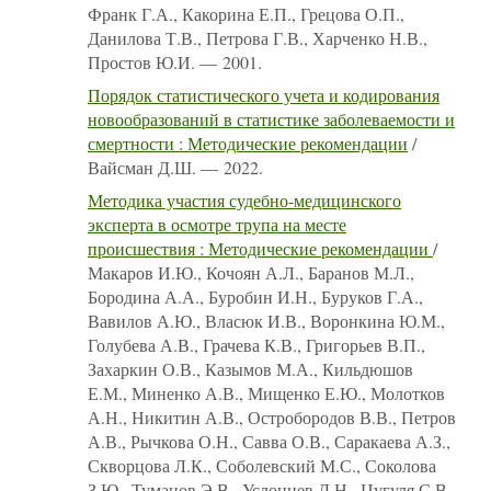
Франк Г.А., Какорина Е.П., Грецова О.П.,
Данилова Т.В., Петрова Г.В., Харченко Н.В.,
Простов Ю.И. — 2001.
Порядок статистического учета и кодирования
новообразований в статистике заболеваемости и
смертности : Методические рекомендации
/
Вайсман Д.Ш. — 2022.
Методика участия судебно-медицинского
эксперта в осмотре трупа на месте
происшествия : Методические рекомендации
/
Макаров И.Ю., Кочоян А.Л., Баранов М.Л.,
Бородина А.А., Буробин И.Н., Буруков Г.А.,
Вавилов А.Ю., Власюк И.В., Воронкина Ю.М.,
Голубева А.В., Грачева К.В., Григорьев В.П.,
Захаркин О.В., Казымов М.А., Кильдюшов
Е.М., Миненко А.В., Мищенко Е.Ю., Молотков
А.Н., Никитин А.В., Остробородов В.В., Петров
А.В., Рычкова О.Н., Савва О.В., Саракаева А.З.,
Скворцова Л.К., Соболевский М.С., Соколова
З.Ю., Туманов Э.В., Услонцев Д.Н., Цугуля С.В.,