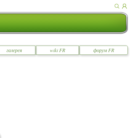
галерея
wiki FR
форум FR