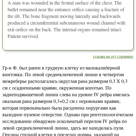
A man was wounded in the frontal surface of the chest. The
bullet remained near the entrance orifice causing a fracture of
the rib. The bone fragment moving laterally and backwards
produced a circumferential subcutaneous wound channel with
exit orifice on the back. The internal organs remained intact.
Patient survived.
ссылка на эту страницу
Гр-н Ф. был ранен в грудную клетку из малокалиберной
винтовки. По левой среднеключичной линии в четвертом
межреберье располагалась округлая рана размером 0,3 X 0,3
см с осадненными краями, окруженная копотью. По
заднеподмышечной линии слева на уровне IV ребра имелась
овальная рана размером 0,3×0,2 см с неровными краями,
которая первоначально была расценена хирургами как
выходное пулевое отверстие. Однако при рентгенологическом
исследовании обнаружен оскольчатый перелом IV ребра по
левой среднеключичной линии, здесь же находилась пуля.
Органы грудной клетки в пределах нормы, указаний на