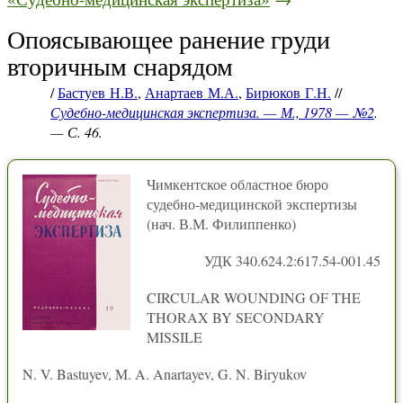
Опоясывающее ранение груди
вторичным снарядом
/
Бастуев Н.В.
,
Анартаев М.А.
,
Бирюков Г.Н.
//
Судебно-медицинская экспертиза. — М., 1978 — №2
.
— С. 46.
Чимкентское областное бюро
судебно-медицинской экспертизы
(нач. В.М. Филиппенко)
УДК 340.624.2:617.54-001.45
CIRCULAR WOUNDING OF THE
THORAX BY SECONDARY
MISSILE
N. V. Bastuyev, M. A. Anartayev, G. N. Biryukov