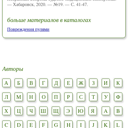
— Хабаровск, 2020. — №19. — С. 41-47.
больше материалов в каталогах
Повреждения пулями
Авторы
А
Б
В
Г
Д
Е
Ж
З
И
К
Л
М
Н
О
П
Р
С
Т
У
Ф
Х
Ц
Ч
Ш
Щ
Э
Ю
Я
A
B
C
D
E
F
G
H
I
J
K
L