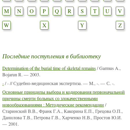
M
N
O
P
Q
R
S
T
U
V
W
X
Y
Z
Последние поступления в библиотеку
Determination of the burial time of skeletal remains
/ Garmus A.,
Bojarun R. — 2003.
-
/ - // Судебно-медицинская экспертиза. — М., -. — С. -.
Основные принципы выбора и кодирования первоначальной
причины смерти больных со злокачественными
новообразованиями : Методические рекомендации
/
Старинский В.В., Франк Г.А., Какорина Е.П., Грецова О.П.,
Данилова Т.В., Петрова Г.В., Харченко Н.В., Простов Ю.И.
— 2001.