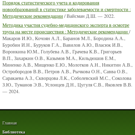
Порядок статистического учета и кодирования
новообразований в статистике заболеваемости и смертности :
Методические рекомендации
/ Вайсман Д.Ш. — 2022.
Методика участия судебно-медицинского эксперта в осмотре
трупа на месте происшествия : Методические рекомендации
/
Макаров И.Ю., Кочоян А.Л., Баранов М.Л., Бородина А.А.,
Буробин И.Н., Буруков Г.А., Вавилов А.Ю., Власюк И.В.,
Воронкина Ю.М., Голубева А.В., Грачева К.В., Григорьев
В.П., Захаркин О.В., Казымов М.А., Кильдюшов Е.М.,
Миненко А.В., Мищенко Е.Ю., Молотков А.Н., Никитин А.В.,
Остробородов В.В., Петров А.В., Рычкова О.Н., Савва О.В.,
Саракаева А.З., Скворцова Л.К., Соболевский М.С., Соколова
З.Ю., Туманов Э.В., Услонцев Д.Н., Цугуля С.В., Яковлев В.В.
— 2024.
Главная
Библиотека