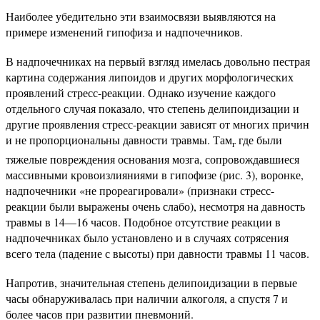
Наиболее убедительно эти взаимосвязи выявляются на
примере изменений гипофиза и надпочечников.
В надпочечниках на первый взгляд имелась довольно пестрая
картина содержания липоидов и других морфологических
проявлений стресс-реакции. Однако изучение каждого
отдельного случая показало, что степень делипоидизации и
другие проявления стресс-реакции зависят от многих причин
и не пропорциональны давности травмы. Там
где были
г
тяжелые повреждения основания мозга, сопровождавшиеся
массивными кровоизлияниями в гипофизе (рис. 3), воронке,
надпочечники «не прореагировали» (признаки стресс-
реакции были выражены очень слабо), несмотря на давность
травмы в 14—16 часов. Подобное отсутствие реакции в
надпочечниках было установлено и в случаях сотрясения
всего тела (падение с высоты) при давности травмы 11 часов.
Напротив, значительная степень делипоидизации в первые
часы обнаруживалась при наличии алкоголя, а спустя 7 и
более часов при развитии пневмоний.