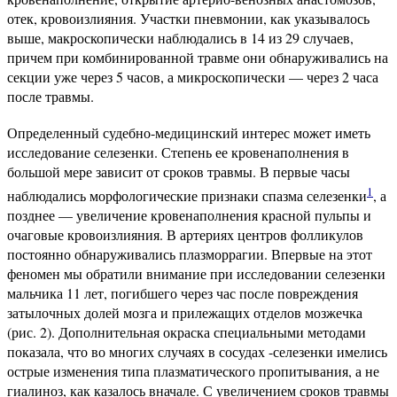
отек, кровоизлияния. Участки пневмонии, как указывалось
выше, макроскопически наблюдались в 14 из 29 случаев,
причем при комбинированной травме они обнаруживались на
секции уже через 5 часов, а микроскопически — через 2 часа
после травмы.
Определенный судебно-медицинский интерес может иметь
исследование селезенки. Степень ее кровенаполнения в
большой мере зависит от сроков травмы. В первые часы
1
наблюдались морфологические признаки спазма селезенки
, а
позднее — увеличение кровенаполнения красной пульпы и
очаговые кровоизлияния. В артериях центров фолликулов
постоянно обнаруживались плазморрагии. Впервые на этот
феномен мы обратили внимание при исследовании селезенки
мальчика 11 лет, погибшего через час после повреждения
затылочных долей мозга и прилежащих отделов мозжечка
(рис. 2). Дополнительная окраска специальными методами
показала, что во многих случаях в сосудах -селезенки имелись
острые изменения типа плазматического пропитывания, а не
гиалиноз, как казалось вначале. С увеличением сроков травмы