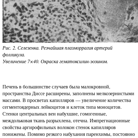
Рис. 2. Селезенка. Резчайшая плазморрагия артерий
фолликула.
Увеличение 7×40. Окраска гематоксилин-эозином.
Печень в большинстве случаев была малокровной,
пространства Диссе расширены, заполнены мелкозернистыми
массами. В просветах капилляров — увеличение количества
сегментоядерных лейкоцитов и клеток типа моноцитов.
Стенки центральных вен набухшие, гомогенные,
междольковая ткань разрыхлена, отечна. Импрегнационные
свойства аргирофильных волокон стенок капилляров
понижены. Помимо резкого набухания паренхимы, постоянно