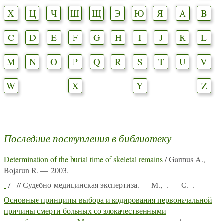
Х
Ц
Ч
Ш
Щ
Э
Ю
Я
A
B
C
D
E
F
G
H
I
J
K
L
M
N
O
P
Q
R
S
T
U
V
W
X
Y
Z
Последние поступления в библиотеку
Determination of the burial time of skeletal remains
/ Garmus A.,
Bojarun R. — 2003.
-
/ - // Судебно-медицинская экспертиза. — М., -. — С. -.
Основные принципы выбора и кодирования первоначальной
причины смерти больных со злокачественными