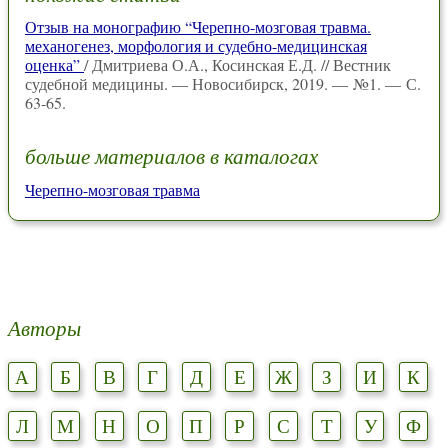
Отзыв на монографию “Черепно-мозговая травма.
механогенез, морфология и судебно-медицинская
оценка”
/ Дмитриева О.А., Косинская Е.Д. // Вестник
судебной медицины. — Новосибирск, 2019. — №1. — С.
63-65.
больше материалов в каталогах
Черепно-мозговая травма
Авторы
А
Б
В
Г
Д
Е
Ж
З
И
К
Л
М
Н
О
П
Р
С
Т
У
Ф