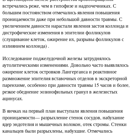
встречались реже, чем в гипофизе и надпочечниках. С
большим постоянством отмечались явления повышения
проницаемости даже при небольшой давности травмы. С
увеличением давности нарастали явления застоя коллоида и
дистрофические изменения в эпителии фолликулов
(слущивание клеток, ожирение их, разрывы фолликулов с
излиянием коллоида) .
Исследование поджелудочной железы затруднялось
аутолитическими изменениями. Довольно часто выявлялось
ожирение клеток островков Лангерганса и реактивное
размножение эпителия вставочных отделов в экскреторной
паренхиме, особенно при давности травмы 15 часов и более,
резкое обеднение эозинофильных гранул в железистых
ацинусах.
В яичках на первый план выступали явления повышения
проницаемости— разрыхление стенок сосудов, набухание
ядер эндотелия и мышечных волокон, отек стромы. Стенки
канальцев были разрыхлены, набухшие. Отмечались