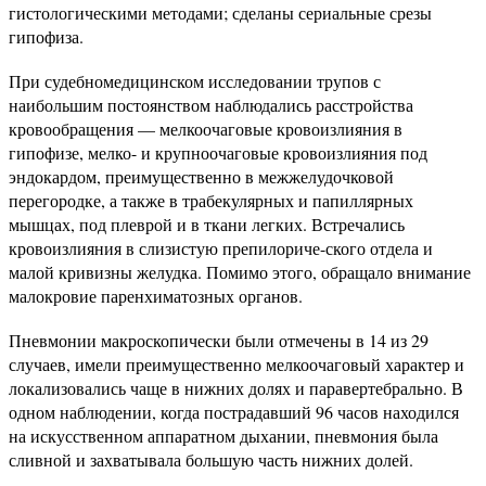
гистологическими методами; сделаны сериальные срезы
гипофиза.
При судебномедицинском исследовании трупов с
наибольшим постоянством наблюдались расстройства
кровообращения — мелкоочаговые кровоизлияния в
гипофизе, мелко- и крупноочаговые кровоизлияния под
эндокардом, преимущественно в межжелудочковой
перегородке, а также в трабекулярных и папиллярных
мышцах, под плеврой и в ткани легких. Встречались
кровоизлияния в слизистую препилориче-ского отдела и
малой кривизны желудка. Помимо этого, обращало внимание
малокровие паренхиматозных органов.
Пневмонии макроскопически были отмечены в 14 из 29
случаев, имели преимущественно мелкоочаговый характер и
локализовались чаще в нижних долях и паравертебрально. В
одном наблюдении, когда пострадавший 96 часов находился
на искусственном аппаратном дыхании, пневмония была
сливной и захватывала большую часть нижних долей.