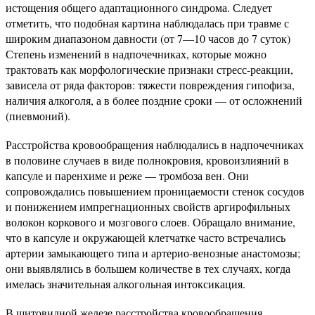
истощения общего адаптационного синдрома. Следует
отметить, что подобная картина наблюдалась при травме с
широким диапазоном давности (от 7—10 часов до 7 суток)
Степень изменений в надпочечниках, которые можно
трактовать как морфологические признаки стресс-реакции,
зависела от ряда факторов: тяжести повреждения гипофиза,
наличия алкоголя, а в более поздние сроки — от осложнений
(пневмоний).
Расстройства кровообращения наблюдались в надпочечниках
в половине случаев в виде полнокровия, кровоизлияний в
капсуле и паренхиме и реже — тромбоза вен. Они
сопровождались повышением проницаемости стенок сосудов
и понижением импрегнационных свойств аргирофильных
волокон коркового и мозгового слоев. Обращало внимание,
что в капсуле и окружающей клетчатке часто встречались
артерии замыкающего типа и артерио-венозные анастомозы;
они выявлялись в большем количестве в тех случаях, когда
имелась значительная алкогольная интоксикация.
В щитовидной железе расстройства кровообращения