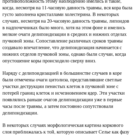
противоположность этому наблюдению имелись и такие,
когда, несмотря на 11-часовую давность травмы, вся кора была
густо заполнена кристаллами холестерина. В некоторых
случаях, несмотря на 20-часовую давность травмы, липоидов
в надпочечниках было много, хотя на этом фоне и имелись
мелкие очаги делипоидизации в средних и нижних отделах
пучковой зоны. Сопоставление различных сроков травмы
создавало впечатление, что делипоидизация начинается с
нижних отделов пучковой зоны, однако были случаи, когда
опустошение коры происходило сверху вниз.
Наряду с делипоидизацией в большинстве случаев в коре
были отмечены очаги цитолиза, представлявшие светлые
участки деструкции пенистых клеток в пучковой зоне с
потерей границ клеток и исчезновением ядер. Эти участки
появлялись раньше очагов делипоидизации уже в первые
часы после травмы, а затем постоянно сопутствовали
делипоидизации.
В некоторых случаях морфологическая картина коркового
слоя приближалась к той, которую описывает Селье как фазу