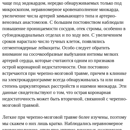
чаще под эндокардом, нередко обнаруживаемых только под
микроскопом, неравномерное кровенаполнение миокарда,
увеличение числа артерий замыкающего типа и артерио-
венозных анастомозов. С большим постоянством наблюдали
повышение проницаемости сосудов, отек стромы, особенно в
субэндокардиальных отделах и по ходу вен. С увеличением
сроков нарастало число тучных клеток, появлялись
сегментоядерные лейкоциты. Особо следует обратить
внимание на сосочкообразные выбухания интимы мелких
артерий сердца, которые считаются одним из признаков
острой коронарной недостаточности. Они постоянно
встречаются при черепно-мозговой травме, причем в клинике
на электрокардиограмме всегда обнаруживалась та или иная
степень циркуляторных расстройств и ишемии миокарда. Эти
данные свидетельствуют о том, что острая коронарная
недостаточность может быть вторичной, связанной с черепно-
мозговой травмой.
Легкие при черепно-мозговой травме более изучены, поэтому
мы скажем о них лишь кратко. Наблюдались неравномерное
кровенаполнение, открытие артерио-венозных анастомозов,