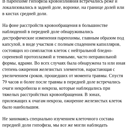
В паренхиме гипофиза кровоизлияния встречались реже и
локализовались в задней доле, воронке, на границе долей или
в кистах средней доли.
На фоне расстройств кровообращения в большинстве
наблюдений в передней доле обнаруживались
дистрофические изменения паренхимы, главным образом под
капсулой, в виде участков с полным спадением капилляров,
состоящих из симпластов клеток с нейтральной бледно-
сиреневой протоплазмой и темными, часто неправильной
формы, ядрами. Во всех случаях была обнаружена та или иная
степень ожирения железистых элементов, нарастающая с
увеличением сроков, прошедших от момента травмы. Спустя
79 часов и более после травмы в передней доле встречались
очаги некробиоза и некроза, которые наблюдались при
тяжелых расстройствах кровообращения. В зонах,
прилежащих к очагам некроза, ожирение железистых клеток
было наибольшим.
Не занимаясь специально изучением клеточного состава
передней доли гипофиза, мы все же могли наблюдать