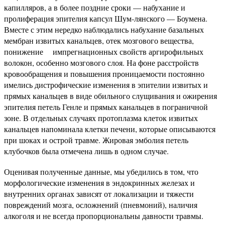
капилляров, а в более поздние сроки — набухание и
пролиферация эпителия капсул Шум-лянского — Боумена.
Вместе с этим нередко наблюдались набухание базальных
мембран извитых канальцев, отек мозгового вещества,
понижение импрегнационных свойств аргирофильных
волокон, особенно мозгового слоя. На фоне расстройств
кровообращения и повышения проницаемости постоянно
имелись дистрофические изменения в эпителии извитых и
прямых канальцев в виде обильного слущивания и ожирения
эпителия петель Генле и прямых канальцев в пограничной
зоне. В отдельных случаях протоплазма клеток извитых
канальцев напоминала клетки печени, которые описываются
при шоках и острой травме. Жировая эмболия петель
клубочков была отмечена лишь в одном случае.
Оценивая полученные данные, мы убедились в том, что
морфологические изменения в эндокринных железах и
внутренних органах зависят от локализации и тяжести
повреждений мозга, осложнений (пневмоний), наличия
алкоголя и не всегда пропорциональны давности травмы.