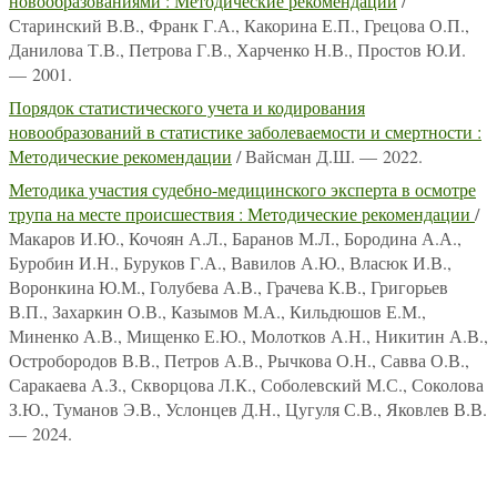
новообразованиями : Методические рекомендации
/
Старинский В.В., Франк Г.А., Какорина Е.П., Грецова О.П.,
Данилова Т.В., Петрова Г.В., Харченко Н.В., Простов Ю.И.
— 2001.
Порядок статистического учета и кодирования
новообразований в статистике заболеваемости и смертности :
Методические рекомендации
/ Вайсман Д.Ш. — 2022.
Методика участия судебно-медицинского эксперта в осмотре
трупа на месте происшествия : Методические рекомендации
/
Макаров И.Ю., Кочоян А.Л., Баранов М.Л., Бородина А.А.,
Буробин И.Н., Буруков Г.А., Вавилов А.Ю., Власюк И.В.,
Воронкина Ю.М., Голубева А.В., Грачева К.В., Григорьев
В.П., Захаркин О.В., Казымов М.А., Кильдюшов Е.М.,
Миненко А.В., Мищенко Е.Ю., Молотков А.Н., Никитин А.В.,
Остробородов В.В., Петров А.В., Рычкова О.Н., Савва О.В.,
Саракаева А.З., Скворцова Л.К., Соболевский М.С., Соколова
З.Ю., Туманов Э.В., Услонцев Д.Н., Цугуля С.В., Яковлев В.В.
— 2024.