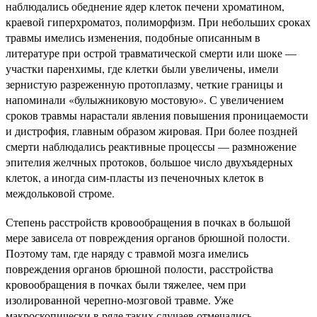
наблюдались обеднение ядер клеток печени хроматином,
краевой гиперхроматоз, полиморфизм. При небольших сроках
травмы имелись изменения, подобные описанным в
литературе при острой травматической смерти или шоке —
участки паренхимы, где клетки были увеличены, имели
зернистую разреженную протоплазму, четкие границы и
напоминали «булыжниковую мостовую». С увеличением
сроков травмы нарастали явления повышения проницаемости
и дистрофия, главным образом жировая. При более поздней
смерти наблюдались реактивные процессы — размножение
эпителия желчных протоков, большое число двухъядерных
клеток, а иногда сим-пласты из печеночных клеток в
междольковой строме.
Степень расстройств кровообращения в почках в большой
мере зависела от повреждения органов брюшной полости.
Поэтому там, где наряду с травмой мозга имелись
повреждения органов брюшной полости, расстройства
кровообращения в почках были тяжелее, чем при
изолированной черепно-мозговой травме. Уже
макроскопически в ряде таких случаев отмечались