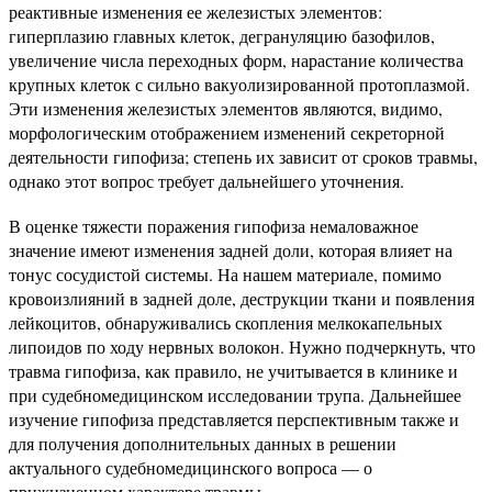
реактивные изменения ее железистых элементов:
гиперплазию главных клеток, дегрануляцию базофилов,
увеличение числа переходных форм, нарастание количества
крупных клеток с сильно вакуолизированной протоплазмой.
Эти изменения железистых элементов являются, видимо,
морфологическим отображением изменений секреторной
деятельности гипофиза; степень их зависит от сроков травмы,
однако этот вопрос требует дальнейшего уточнения.
В оценке тяжести поражения гипофиза немаловажное
значение имеют изменения задней доли, которая влияет на
тонус сосудистой системы. На нашем материале, помимо
кровоизлияний в задней доле, деструкции ткани и появления
лейкоцитов, обнаруживались скопления мелкокапельных
липоидов по ходу нервных волокон. Нужно подчеркнуть, что
травма гипофиза, как правило, не учитывается в клинике и
при судебномедицинском исследовании трупа. Дальнейшее
изучение гипофиза представляется перспективным также и
для получения дополнительных данных в решении
актуального судебномедицинского вопроса — о
прижизненном характере травмы.