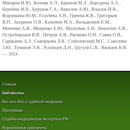
Макаров И.Ю., Кочоян А.Л., Баранов М.Л., Бородина А.А.,
Буробин И.Н., Буруков Г.А., Вавилов А.Ю., Власюк И.В.,
Воронкина Ю.М., Голубева А.В., Грачева К.В., Григорьев
В.П., Захаркин О.В., Казымов М.А., Кильдюшов Е.М.,
Миненко А.В., Мищенко Е.Ю., Молотков А.Н., Никитин А.В.,
Остробородов В.В., Петров А.В., Рычкова О.Н., Савва О.В.,
Саракаева А.З., Скворцова Л.К., Соболевский М.С., Соколова
З.Ю., Туманов Э.В., Услонцев Д.Н., Цугуля С.В., Яковлев В.В.
— 2024.
Главная
Библиотека
Кто есть Кто в судебной медицине
Программы
Судебно-медицинская экспертиза РФ
Нормативные документы