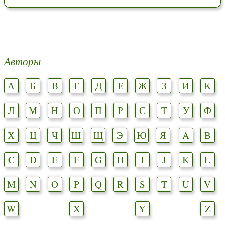
Авторы
А
Б
В
Г
Д
Е
Ж
З
И
К
Л
М
Н
О
П
Р
С
Т
У
Ф
Х
Ц
Ч
Ш
Щ
Э
Ю
Я
A
B
C
D
E
F
G
H
I
J
K
L
M
N
O
P
Q
R
S
T
U
V
W
X
Y
Z