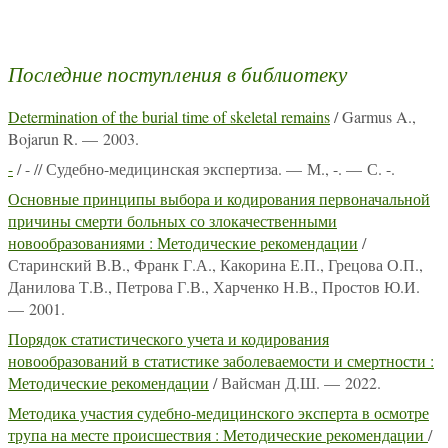
Последние поступления в библиотеку
Determination of the burial time of skeletal remains
/ Garmus A.,
Bojarun R. — 2003.
-
/ - // Судебно-медицинская экспертиза. — М., -. — С. -.
Основные принципы выбора и кодирования первоначальной
причины смерти больных со злокачественными
новообразованиями : Методические рекомендации
/
Старинский В.В., Франк Г.А., Какорина Е.П., Грецова О.П.,
Данилова Т.В., Петрова Г.В., Харченко Н.В., Простов Ю.И.
— 2001.
Порядок статистического учета и кодирования
новообразований в статистике заболеваемости и смертности :
Методические рекомендации
/ Вайсман Д.Ш. — 2022.
Методика участия судебно-медицинского эксперта в осмотре
трупа на месте происшествия : Методические рекомендации
/