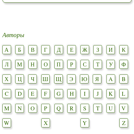
Авторы
А
Б
В
Г
Д
Е
Ж
З
И
К
Л
М
Н
О
П
Р
С
Т
У
Ф
Х
Ц
Ч
Ш
Щ
Э
Ю
Я
A
B
C
D
E
F
G
H
I
J
K
L
M
N
O
P
Q
R
S
T
U
V
W
X
Y
Z