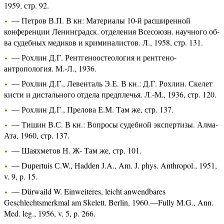
1959, стр. 92.
— Петров В.П. В кн: Материалы 10-й расширенной
конференции Ленинградск. отделения Всесоюзн. научного об-
ва судебных медиков и криминалистов. Л., 1958, стр. 131.
— Рохлин Д.Г. Рентгеноостеология и рентгено-
антропология. М.-Л., 1936.
— Рохлин Д.Г., Левенталь Э.Е. В кн.: Д.Г. Рохлин. Скелет
кисти и дистального отдела предплечья. Л.-М., 1936, стр. 120.
— Рохлин Д.Г., Прелова Е.М. Там же, стр. 137.
— Тишин В.С. В кн.: Вопросы судебной экспертизы. Алма-
Ата, 1960, стр. 137.
— Шаяхметов Н. Ж- Там же, стр. 101.
— Duреrtuis С.W., Нaddеn J.A., Am. J. phys. Anthropol., 1951,
v. 9, p. 15.
— Dürwaild W. Einweiteres, leicht anwendbares
Geschlechtsmerkmal am Skelett. Berlin, 1960.—Fully M.G., Ann.
Med. leg., 1956, v. 5, p. 266.