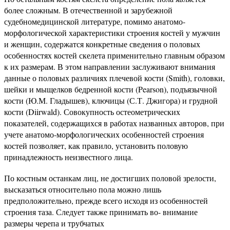
более сложным. В отечественной и зарубежной
судебномедицинской литературе, помимо анатомо-
морфологической характеристики строения костей у мужчин
и женщин, содержатся конкретные сведения о половых
особенностях костей скелета применительно главным образом
к их размерам. В этом направлении заслуживают внимания
данные о половых различиях плечевой кости (Smith), головки,
шейки и мыщелков бедренной кости (Pearson), подъязычной
кости (Ю.М. Гладышев), ключицы (С.Т. Джигора) и грудной
кости (Diirwald). Совокупность остеометрических
показателей, содержащихся в работах названных авторов, при
учете анатомо-морфологических особенностей строения
костей позволяет, как правило, установить половую
принадлежность неизвестного лица.
По костным останкам лиц, не достигших половой зрелости,
высказаться относительно пола можно лишь
предположительно, прежде всего исходя из особенностей
строения таза. Следует также принимать во- внимание
размеры черепа и трубчатых