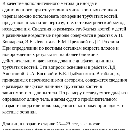
В качестве дополнительного метода (а иногда и
единственного при отсутствии в числе костных останков
черепа) можно использовать измерение трубчатых костей,
представленных на экспертизу, т. е. остеометрический метод
исследования. Сведения .о размерах трубчатых костей у детей
в различные возрастные периоды содержатся в работах А.П.
Бондарева, Э.Е. Левенталя, Е.М. Преловой и Д.Г. Рохлина.
При определении по костным останкам возраста плодов и
новорожденных результаты, наиболее близкие к
действительным, дает исследование диафизов длинных
трубчатых костей. Эти вопросы освещены в работах Л.Д.
Алпатовой, Л.А. Косовой и В.Е. Цыбульского. В таблицах,
приводимых перечисленными авторами, содержатся сведения
о размерах диафизов длинных трубчатых костей в
зависимости от длины тела. По размеру исследуемого диафиза
определяют длину тела, а затем судят о приблизительном
возрасте плода или новорожденного, которому принадлежат
костные останки.
Для лиц в возрасте старше 23—25 лет, т. е. после
окончательного формирования скелета, определение возраста