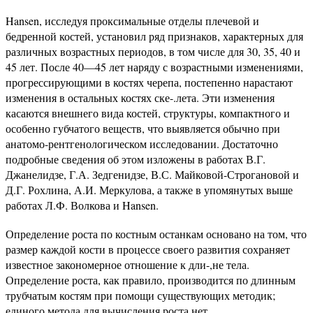
Hansen, исследуя проксимальные отделы плечевой и
бедренной костей, установил ряд признаков, характерных для
различных возрастных периодов, в том числе для 30, 35, 40 и
45 лет. После 40—45 лет наряду с возрастными изменениями,
прогрессирующими в костях черепа, постепенно нарастают
изменения в остальных костях ске-.лета. Эти изменения
касаются внешнего вида костей, структуры, компактного и
особенно губчатого веществ, что выявляется обычно при
анатомо-рентгенологическом исследовании. Достаточно
подробные сведения об этом изложены в работах В.Г.
Джанелидзе, Г.А. Зедгенидзе, В.С. Майковой-Строгановой и
Д.Г. Рохлина, А.И. Меркулова, а также в упомянутых выше
работах Л.Ф. Волкова и Hansen.
Определение роста по костным останкам основано на том, что
размер каждой кости в процессе своего развития сохраняет
известное закономерное отношение к дли-,не тела.
Определение роста, как правило, производится по длинным
трубчатым костям при помощи существующих методик;
единого метода для вычисления роста нет.