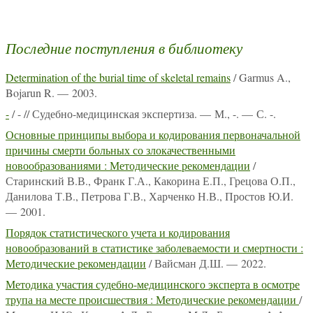
Последние поступления в библиотеку
Determination of the burial time of skeletal remains
/ Garmus A.,
Bojarun R. — 2003.
-
/ - // Судебно-медицинская экспертиза. — М., -. — С. -.
Основные принципы выбора и кодирования первоначальной
причины смерти больных со злокачественными
новообразованиями : Методические рекомендации
/
Старинский В.В., Франк Г.А., Какорина Е.П., Грецова О.П.,
Данилова Т.В., Петрова Г.В., Харченко Н.В., Простов Ю.И.
— 2001.
Порядок статистического учета и кодирования
новообразований в статистике заболеваемости и смертности :
Методические рекомендации
/ Вайсман Д.Ш. — 2022.
Методика участия судебно-медицинского эксперта в осмотре
трупа на месте происшествия : Методические рекомендации
/