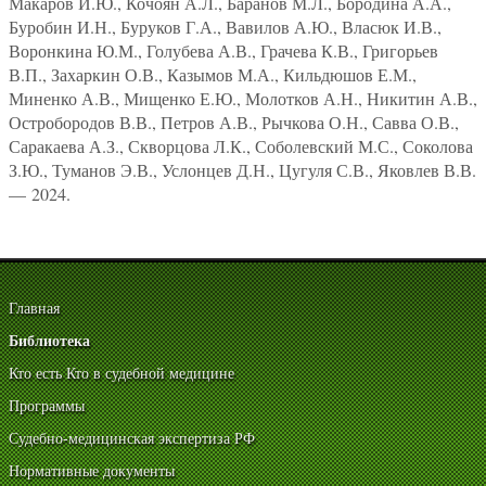
Макаров И.Ю., Кочоян А.Л., Баранов М.Л., Бородина А.А.,
Буробин И.Н., Буруков Г.А., Вавилов А.Ю., Власюк И.В.,
Воронкина Ю.М., Голубева А.В., Грачева К.В., Григорьев
В.П., Захаркин О.В., Казымов М.А., Кильдюшов Е.М.,
Миненко А.В., Мищенко Е.Ю., Молотков А.Н., Никитин А.В.,
Остробородов В.В., Петров А.В., Рычкова О.Н., Савва О.В.,
Саракаева А.З., Скворцова Л.К., Соболевский М.С., Соколова
З.Ю., Туманов Э.В., Услонцев Д.Н., Цугуля С.В., Яковлев В.В.
— 2024.
Главная
Библиотека
Кто есть Кто в судебной медицине
Программы
Судебно-медицинская экспертиза РФ
Нормативные документы