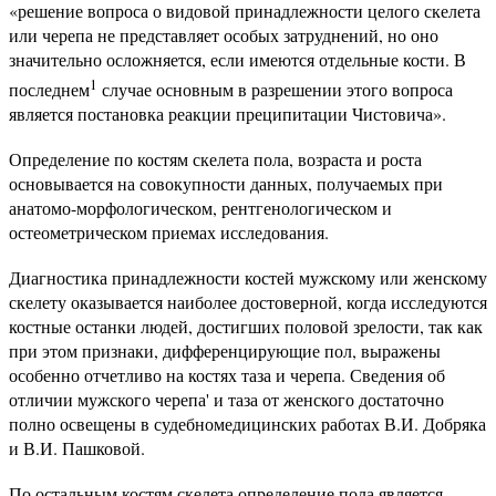
«решение вопроса о видовой принадлежности целого скелета
или черепа не представляет особых затруднений, но оно
значительно осложняется, если имеются отдельные кости. В
1
последнем
случае основным в разрешении этого вопроса
является постановка реакции преципитации Чистовича».
Определение по костям скелета пола, возраста и роста
основывается на совокупности данных, получаемых при
анатомо-морфологическом, рентгенологическом и
остеометрическом приемах исследования.
Диагностика принадлежности костей мужскому или женскому
скелету оказывается наиболее достоверной, когда исследуются
костные останки людей, достигших половой зрелости, так как
при этом признаки, дифференцирующие пол, выражены
особенно отчетливо на костях таза и черепа. Сведения об
отличии мужского черепа' и таза от женского достаточно
полно освещены в судебномедицинских работах В.И. Добряка
и В.И. Пашковой.
По остальным костям скелета определение пола является