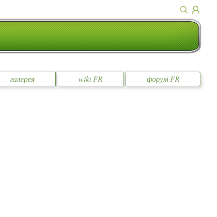
галерея
wiki FR
форум FR