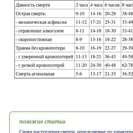
Давность смерти
2 часа
4 часа
6 часов
8 час
Острая смерть:
9-10
14-16
20-28
38-4
- механическая асфиксия
11-12
17-21
25-31
33-4
- отравление алкоголем
8-11
14-18
18-30
33-4
- скоропостижная
8-9
13-16
18-22
28-3
Травма без кровопотери
8-10
16-19
22-27
29-3
- с умеренной кровопотерей
11-13
18-21
36-43
49-5
- с резкой кровопотерей
11-20
24-30
40-48
62-7
Смерть агональная
5-6
13-17
21-33
36-5
похожие статьи
Сроки наступления смерти, определяемые по характер