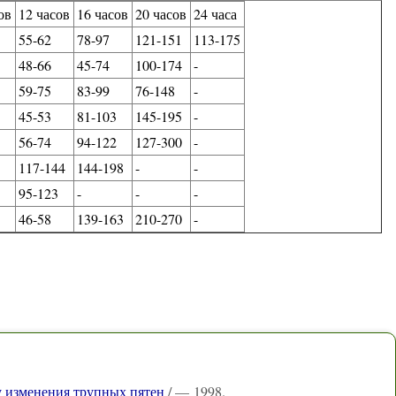
ов
12 часов
16 часов
20 часов
24 часа
8
55-62
78-97
121-151
113-175
9
48-66
45-74
100-174
-
1
59-75
83-99
76-148
-
8
45-53
81-103
145-195
-
9
56-74
94-122
127-300
-
8
117-144
144-198
-
-
8
95-123
-
-
-
2
46-58
139-163
210-270
-
у изменения трупных пятен
/ — 1998.