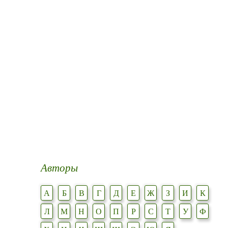
Авторы
А
Б
В
Г
Д
Е
Ж
З
И
К
Л
М
Н
О
П
Р
С
Т
У
Ф