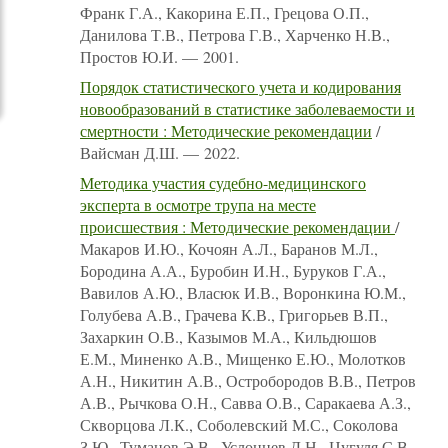
Франк Г.А., Какорина Е.П., Грецова О.П.,
Данилова Т.В., Петрова Г.В., Харченко Н.В.,
Простов Ю.И. — 2001.
Порядок статистического учета и кодирования
новообразований в статистике заболеваемости и
смертности : Методические рекомендации
/
Вайсман Д.Ш. — 2022.
Методика участия судебно-медицинского
эксперта в осмотре трупа на месте
происшествия : Методические рекомендации
/
Макаров И.Ю., Кочоян А.Л., Баранов М.Л.,
Бородина А.А., Буробин И.Н., Буруков Г.А.,
Вавилов А.Ю., Власюк И.В., Воронкина Ю.М.,
Голубева А.В., Грачева К.В., Григорьев В.П.,
Захаркин О.В., Казымов М.А., Кильдюшов
Е.М., Миненко А.В., Мищенко Е.Ю., Молотков
А.Н., Никитин А.В., Остробородов В.В., Петров
А.В., Рычкова О.Н., Савва О.В., Саракаева А.З.,
Скворцова Л.К., Соболевский М.С., Соколова
З.Ю., Туманов Э.В., Услонцев Д.Н., Цугуля С.В.,