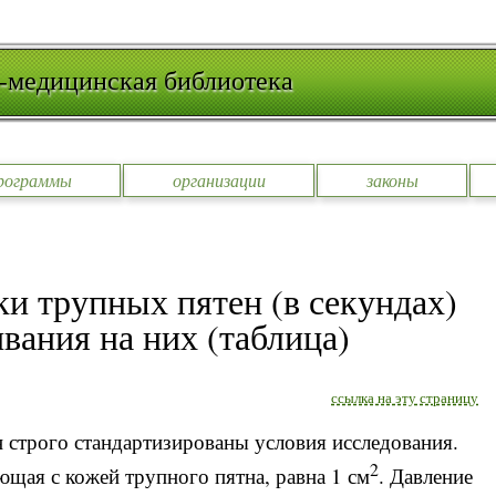
-медицинская библиотека
рограммы
организации
законы
и трупных пятен (в секундах)
вания на них (таблица)
ссылка на эту страницу
строго стандартизированы условия исследования.
2
щая с кожей трупного пятна, равна 1 см
. Давление