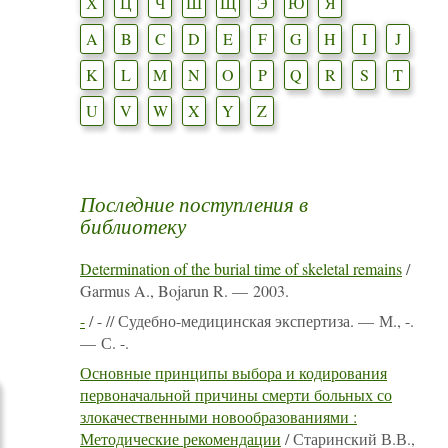
Х
Ц
Ч
Ш
Щ
Э
Ю
Я
A
B
C
D
E
F
G
H
I
J
K
L
M
N
O
P
Q
R
S
T
U
V
W
X
Y
Z
Последние поступления в
библиотеку
Determination of the burial time of skeletal remains
/
Garmus A., Bojarun R. — 2003.
-
/ - // Судебно-медицинская экспертиза. — М., -.
— С. -.
Основные принципы выбора и кодирования
первоначальной причины смерти больных со
злокачественными новообразованиями :
Методические рекомендации
/ Старинский В.В.,