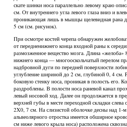
скате шинки носа параллельно левому краю опис
см. От внутреннего угла левого глаза вниз и вл
проникающая лишь в мышцы щелевидная рана дли
5 см (см. рисунок).
При осмотре костей черепа обнаружен желобова
от передненижнего конца входной раны к середи
размозженное вещество мозга. Длина «желоба» 8
нижнего конца — многооскольчатый перелом пр
надбровной дуги по передней поверхности лобн
углубление шириной до 2 см, глубиной 0, 4 см. 
боковую стенку носа, проникая в полость его. К
раздроблены. В полости носа раневой канал прох
левый носовой ход. Далее он продолжается в пре
верхней губы в месте переходной складки слева 
2X0, 7 см. На слизистой оболочке десны над 1-м
альвеолярного отростка имеется обширное крово
см ниже левого крыла носа) расположена сквозна