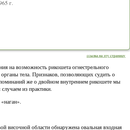
965 г.
ссылка на эту страницу
ания на возможность рикошета огнестрельного
и органы тела. Признаков, позволяющих судить о
Упоминаний же о двойном внутреннем рикошете мы
я случаем из практики.
 «наган».
вой височной области обнаружена овальная входная