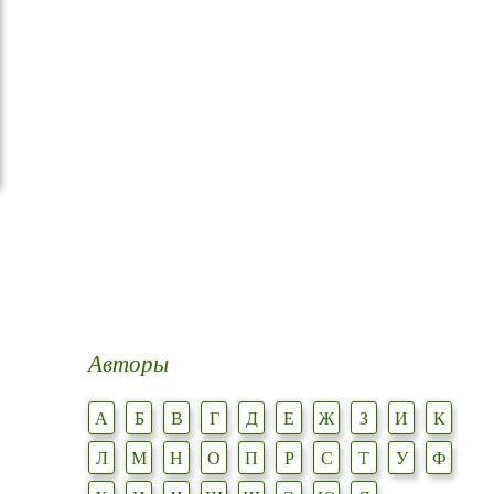
Авторы
А
Б
В
Г
Д
Е
Ж
З
И
К
Л
М
Н
О
П
Р
С
Т
У
Ф