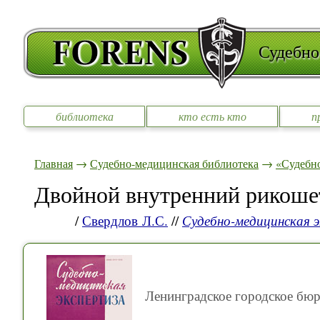
Судебно
библиотека
кто есть кто
п
Главная
→
Судебно-медицинская библиотека
→
«Судебно
Двойной внутренний рикошет
/
Свердлов Л.С.
//
Судебно-медицинская 
Ленинградское городское бюр