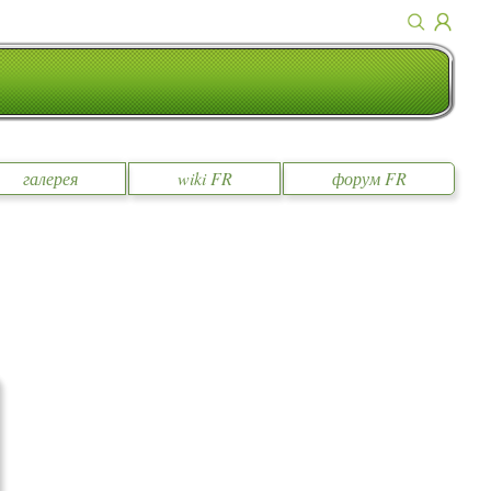
галерея
wiki FR
форум FR