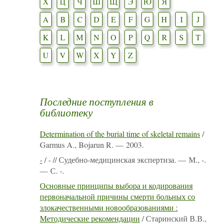
Х
Ц
Ч
Ш
Щ
Э
Ю
Я
A
B
C
D
E
F
G
H
I
J
K
L
M
N
O
P
Q
R
S
T
U
V
W
X
Y
Z
Последние поступления в
библиотеку
Determination of the burial time of skeletal remains
/
Garmus A., Bojarun R. — 2003.
-
/ - // Судебно-медицинская экспертиза. — М., -.
— С. -.
Основные принципы выбора и кодирования
первоначальной причины смерти больных со
злокачественными новообразованиями :
Методические рекомендации
/ Старинский В.В.,