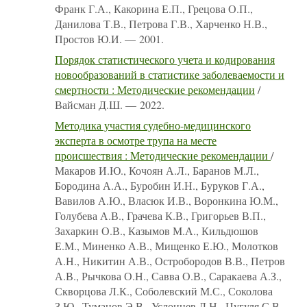
Франк Г.А., Какорина Е.П., Грецова О.П.,
Данилова Т.В., Петрова Г.В., Харченко Н.В.,
Простов Ю.И. — 2001.
Порядок статистического учета и кодирования
новообразований в статистике заболеваемости и
смертности : Методические рекомендации
/
Вайсман Д.Ш. — 2022.
Методика участия судебно-медицинского
эксперта в осмотре трупа на месте
происшествия : Методические рекомендации
/
Макаров И.Ю., Кочоян А.Л., Баранов М.Л.,
Бородина А.А., Буробин И.Н., Буруков Г.А.,
Вавилов А.Ю., Власюк И.В., Воронкина Ю.М.,
Голубева А.В., Грачева К.В., Григорьев В.П.,
Захаркин О.В., Казымов М.А., Кильдюшов
Е.М., Миненко А.В., Мищенко Е.Ю., Молотков
А.Н., Никитин А.В., Остробородов В.В., Петров
А.В., Рычкова О.Н., Савва О.В., Саракаева А.З.,
Скворцова Л.К., Соболевский М.С., Соколова
З.Ю., Туманов Э.В., Услонцев Д.Н., Цугуля С.В.,