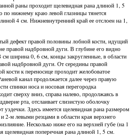
анной раны проходит щелевидная рана длиной 1, 5
ево по нижнему краю левой глазницы тянется
ной 4 см. Нижневнутренний край ее отслоен на 1,
тый дефект правой половины лобной кости, идущий
не правой надбровной дуги. В глубине его видно
 см ширина 0, 6 см, концы закругленные, в области
авой надбровной дуги. От середины правой
ой кости к переносице проходит желобоватое
Раневой канал продолжается далее через правую
ости спинки носа и носовая перегородка
одит сверху вниз, справа налево, продолжаясь в
ддверие рта, отслаивает слизистую оболочку
от уздечки. Здесь имеется щелевидная рана размером
 и 2-м левыми резцами в области края верхнего
излияние. Несколько ниже его на верхней губе (на 1
я щелевидная поперечная рана длиной 1, 5 см.