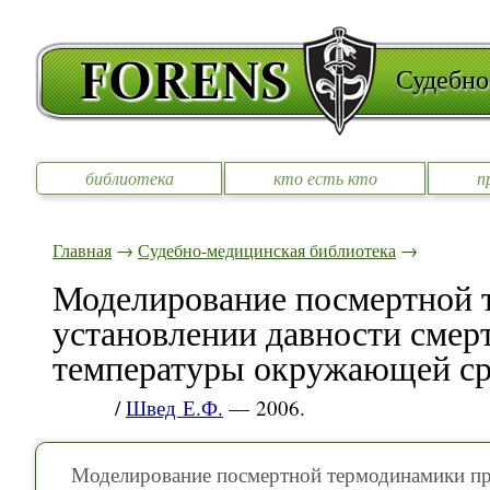
Судебно
библиотека
кто есть кто
п
Главная
→
Судебно-медицинская библиотека
→
Моделирование посмертной 
установлении давности смер
температуры окружающей с
/
Швед Е.Ф.
— 2006.
Моделирование посмертной термодинамики при