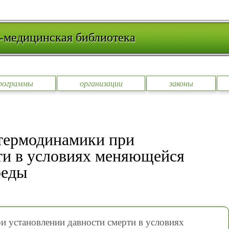
-медицинская библиотека
рограммы
организации
законы
термодинамики при
ти в условиях меняющейся
реды
 установлении давности смерти в условиях