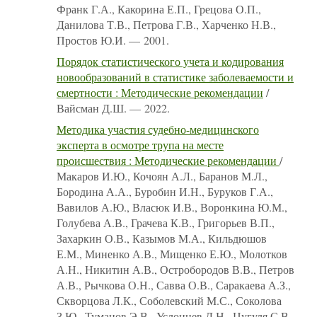
Франк Г.А., Какорина Е.П., Грецова О.П.,
Данилова Т.В., Петрова Г.В., Харченко Н.В.,
Простов Ю.И. — 2001.
Порядок статистического учета и кодирования
новообразований в статистике заболеваемости и
смертности : Методические рекомендации
/
Вайсман Д.Ш. — 2022.
Методика участия судебно-медицинского
эксперта в осмотре трупа на месте
происшествия : Методические рекомендации
/
Макаров И.Ю., Кочоян А.Л., Баранов М.Л.,
Бородина А.А., Буробин И.Н., Буруков Г.А.,
Вавилов А.Ю., Власюк И.В., Воронкина Ю.М.,
Голубева А.В., Грачева К.В., Григорьев В.П.,
Захаркин О.В., Казымов М.А., Кильдюшов
Е.М., Миненко А.В., Мищенко Е.Ю., Молотков
А.Н., Никитин А.В., Остробородов В.В., Петров
А.В., Рычкова О.Н., Савва О.В., Саракаева А.З.,
Скворцова Л.К., Соболевский М.С., Соколова
З.Ю., Туманов Э.В., Услонцев Д.Н., Цугуля С.В.,