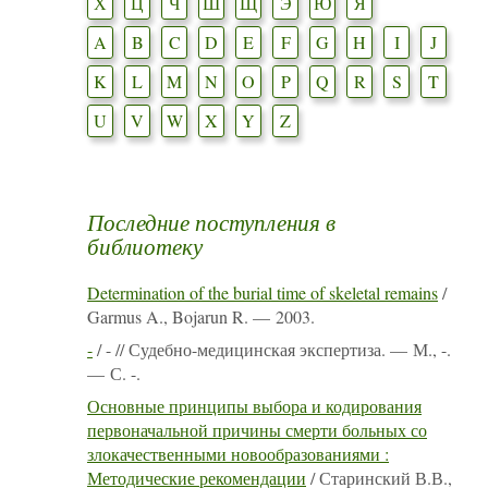
Х
Ц
Ч
Ш
Щ
Э
Ю
Я
A
B
C
D
E
F
G
H
I
J
K
L
M
N
O
P
Q
R
S
T
U
V
W
X
Y
Z
Последние поступления в
библиотеку
Determination of the burial time of skeletal remains
/
Garmus A., Bojarun R. — 2003.
-
/ - // Судебно-медицинская экспертиза. — М., -.
— С. -.
Основные принципы выбора и кодирования
первоначальной причины смерти больных со
злокачественными новообразованиями :
Методические рекомендации
/ Старинский В.В.,