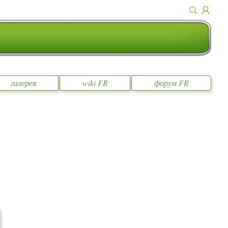
галерея
wiki FR
форум FR