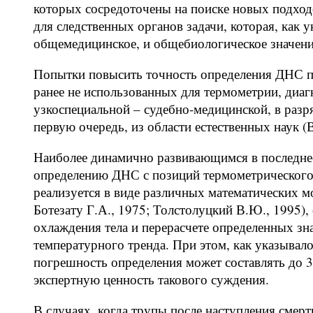
которых сосредоточены на поиске новых подход
для следственных органов задачи, которая, как 
общемедицинское, и общебиологическое значение
Попытки повысить точность определения ДНС пр
ранее не использованных для термометрии, диагн
узкоспециальной – судебно-медицинской, в разр
первую очередь, из области естественных наук (В
Наиболее динамично развивающимся в последнее
определению ДНС с позиций термометрического 
реализуется в виде различных математических м
Ботезату Г.А., 1975; Толстолуцкий В.Ю., 1995)
охлаждения тела и перерасчете определенных зн
температурного тренда. При этом, как указывало
погрешность определения может составлять до 3
экспертную ценность такового суждения.
В случаях, когда трупы после наступления смер