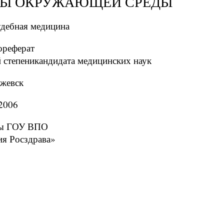
РЫ ОКРУЖАЮЩЕЙ СРЕДЫ
судебная медицина
ореферат
й степеникандидата медицинских наук
жевск
2006
ины ГОУ ВПО
ия Росздрава»