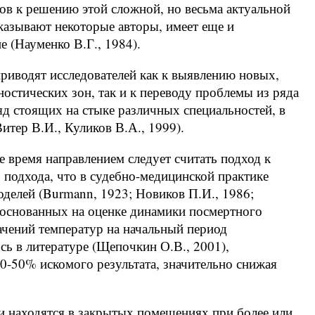
ов к решению этой сложной, но весьма актуальной
указывают некоторые авторы, имеет еще и
 (Науменко В.Г., 1984).
иводят исследователей как к выявлению новых,
остических зон, так и к переводу проблемы из ряда
яд стоящих на стыке различных специальностей, в
итер В.И., Куликов В.А., 1999).
 время направлением следует считать подход к
подхода, что в судебно-медицинской практике
оделей (Burmann, 1923; Новиков П.И., 1986;
, основанных на оценке динамики посмертного
ачений температур на начальный период
сь в литературе (Щепочкин О.В., 2001),
0-50% искомого результата, значительно снижая
ти находятся в закрытых помещениях при более или