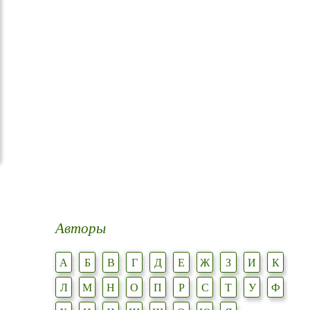
Авторы
А
Б
В
Г
Д
Е
Ж
З
И
К
Л
М
Н
О
П
Р
С
Т
У
Ф