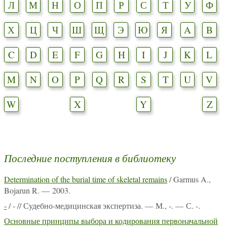
Л
М
Н
О
П
Р
С
Т
У
Ф
Х
Ц
Ч
Ш
Щ
Э
Ю
Я
A
B
C
D
E
F
G
H
I
J
K
L
M
N
O
P
Q
R
S
T
U
V
W
X
Y
Z
Последние поступления в библиотеку
Determination of the burial time of skeletal remains
/ Garmus A.,
Bojarun R. — 2003.
-
/ - // Судебно-медицинская экспертиза. — М., -. — С. -.
Основные принципы выбора и кодирования первоначальной