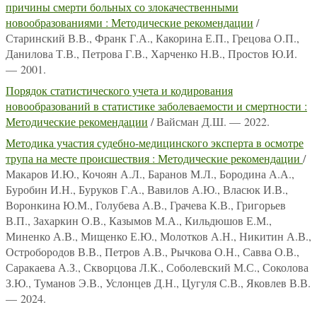
причины смерти больных со злокачественными
новообразованиями : Методические рекомендации
/
Старинский В.В., Франк Г.А., Какорина Е.П., Грецова О.П.,
Данилова Т.В., Петрова Г.В., Харченко Н.В., Простов Ю.И.
— 2001.
Порядок статистического учета и кодирования
новообразований в статистике заболеваемости и смертности :
Методические рекомендации
/ Вайсман Д.Ш. — 2022.
Методика участия судебно-медицинского эксперта в осмотре
трупа на месте происшествия : Методические рекомендации
/
Макаров И.Ю., Кочоян А.Л., Баранов М.Л., Бородина А.А.,
Буробин И.Н., Буруков Г.А., Вавилов А.Ю., Власюк И.В.,
Воронкина Ю.М., Голубева А.В., Грачева К.В., Григорьев
В.П., Захаркин О.В., Казымов М.А., Кильдюшов Е.М.,
Миненко А.В., Мищенко Е.Ю., Молотков А.Н., Никитин А.В.,
Остробородов В.В., Петров А.В., Рычкова О.Н., Савва О.В.,
Саракаева А.З., Скворцова Л.К., Соболевский М.С., Соколова
З.Ю., Туманов Э.В., Услонцев Д.Н., Цугуля С.В., Яковлев В.В.
— 2024.