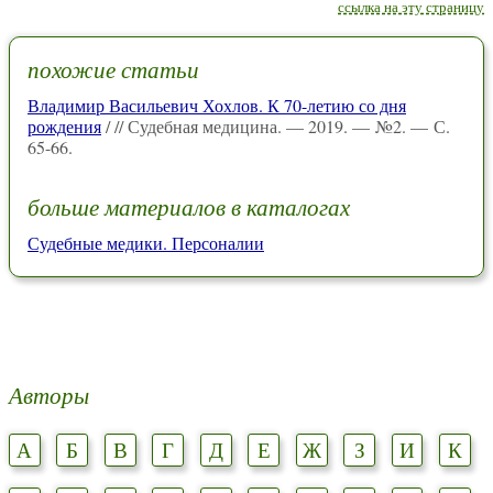
ссылка на эту страницу
похожие статьи
Владимир Васильевич Хохлов. К 70-летию со дня
рождения
/ // Судебная медицина. — 2019. — №2. — С.
65-66.
больше материалов в каталогах
Судебные медики. Персоналии
Авторы
А
Б
В
Г
Д
Е
Ж
З
И
К