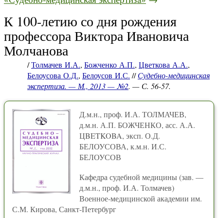
К 100-летию со дня рождения
профессора Виктора Ивановича
Молчанова
/
Толмачев И.А.
,
Божченко А.П.
,
Цветкова А.А.
,
Белоусова О.Д.
,
Белоусов И.С.
//
Судебно-медицинская
экспертиза. — М., 2013 — №2
. — С. 56-57.
Д.м.н., проф. И.А. ТОЛМАЧЕВ,
д.м.н. А.П. БОЖЧЕНКО, асс. А.А.
ЦBETKOBA, эксп. О.Д.
БЕЛОУСОВА, к.м.н. И.С.
БЕЛОУСОВ
Кафедра судебной медицины (зав. —
д.м.н., проф. И.А. Толмачев)
Военное-медицинской академии им.
С.М. Кирова, Санкт-Петербург