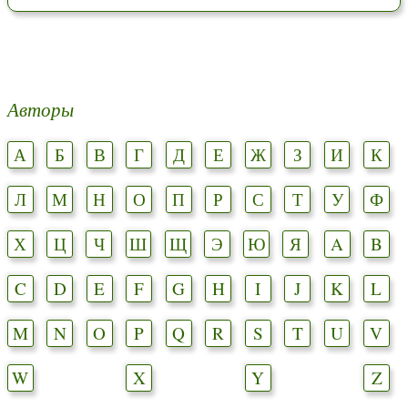
Авторы
А
Б
В
Г
Д
Е
Ж
З
И
К
Л
М
Н
О
П
Р
С
Т
У
Ф
Х
Ц
Ч
Ш
Щ
Э
Ю
Я
A
B
C
D
E
F
G
H
I
J
K
L
M
N
O
P
Q
R
S
T
U
V
W
X
Y
Z