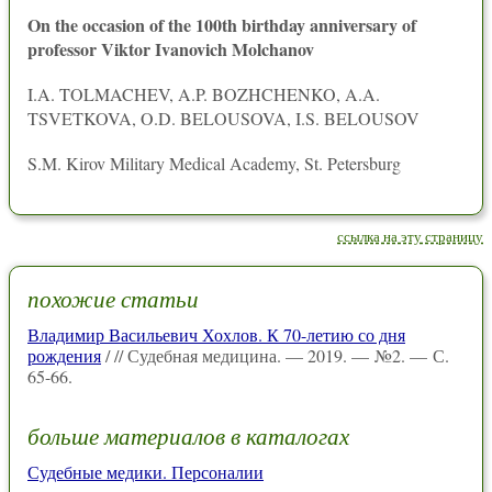
On the occasion of the 100th birthday anniversary of
professor Viktor Ivanovich Molchanov
I.A. TOLMACHEV, A.P. BOZHCHENKO, A.A.
TSVETKOVA, O.D. BELOUSOVA, I.S. BELOUSOV
S.M. Kirov Military Medical Academy, St. Petersburg
ссылка на эту страницу
похожие статьи
Владимир Васильевич Хохлов. К 70-летию со дня
рождения
/ // Судебная медицина. — 2019. — №2. — С.
65-66.
больше материалов в каталогах
Судебные медики. Персоналии