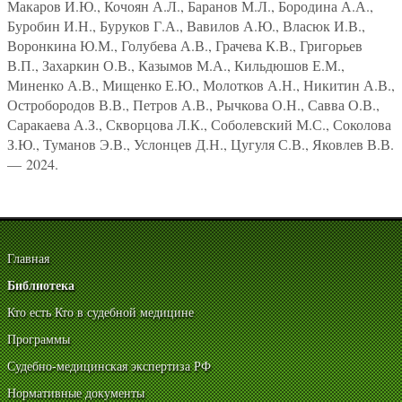
Макаров И.Ю., Кочоян А.Л., Баранов М.Л., Бородина А.А.,
Буробин И.Н., Буруков Г.А., Вавилов А.Ю., Власюк И.В.,
Воронкина Ю.М., Голубева А.В., Грачева К.В., Григорьев
В.П., Захаркин О.В., Казымов М.А., Кильдюшов Е.М.,
Миненко А.В., Мищенко Е.Ю., Молотков А.Н., Никитин А.В.,
Остробородов В.В., Петров А.В., Рычкова О.Н., Савва О.В.,
Саракаева А.З., Скворцова Л.К., Соболевский М.С., Соколова
З.Ю., Туманов Э.В., Услонцев Д.Н., Цугуля С.В., Яковлев В.В.
— 2024.
Главная
Библиотека
Кто есть Кто в судебной медицине
Программы
Судебно-медицинская экспертиза РФ
Нормативные документы