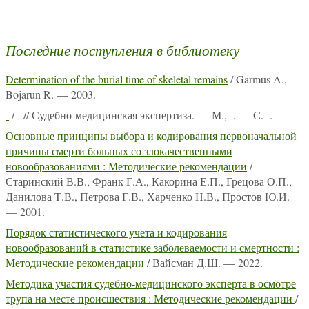
Последние поступления в библиотеку
Determination of the burial time of skeletal remains
/ Garmus A.,
Bojarun R. — 2003.
-
/ - // Судебно-медицинская экспертиза. — М., -. — С. -.
Основные принципы выбора и кодирования первоначальной
причины смерти больных со злокачественными
новообразованиями : Методические рекомендации
/
Старинский В.В., Франк Г.А., Какорина Е.П., Грецова О.П.,
Данилова Т.В., Петрова Г.В., Харченко Н.В., Простов Ю.И.
— 2001.
Порядок статистического учета и кодирования
новообразований в статистике заболеваемости и смертности :
Методические рекомендации
/ Вайсман Д.Ш. — 2022.
Методика участия судебно-медицинского эксперта в осмотре
трупа на месте происшествия : Методические рекомендации
/