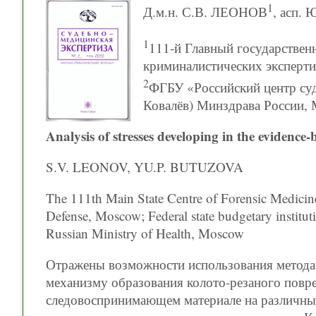
1
Д.м.н. С.В. ЛЕОНОВ
, асп.
1
111-й Главный государствен
криминалистических эксперти
2
ФГБУ «Российский центр суд
Ковалёв) Минздрава России, 
Analysis of stresses developing in the evidence-
S.V. LEONOV, YU.P. BUTUZOVA
The 111th Main State Centre of Forensic Medicine
Defense, Moscow; Federal state budgetary institut
Russian Ministry of Health, Moscow
Отражены возможности использования метода 
механизму образования колото-резаного повр
следовоспринимающем материале на различных