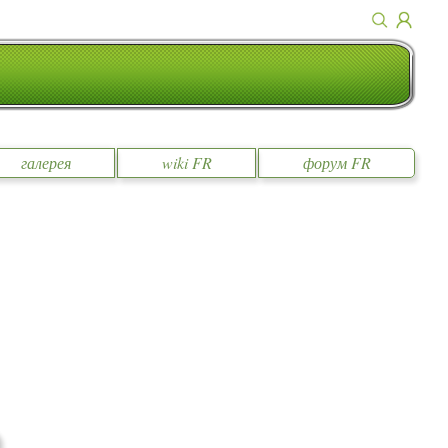
галерея
wiki FR
форум FR