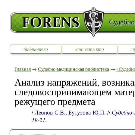
Судебно
библиотека
кто есть кто
п
Главная
→
Судебно-медицинская библиотека
→
«Судебно
Анализ напряжений, возник
следовоспринимающем матер
режущего предмета
/
Леонов С.В.
,
Бутузова Ю.П.
//
Судебно-
19-21.