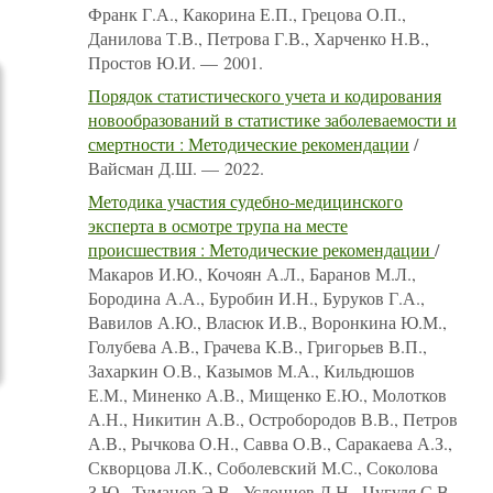
Франк Г.А., Какорина Е.П., Грецова О.П.,
Данилова Т.В., Петрова Г.В., Харченко Н.В.,
Простов Ю.И. — 2001.
Порядок статистического учета и кодирования
новообразований в статистике заболеваемости и
смертности : Методические рекомендации
/
Вайсман Д.Ш. — 2022.
Методика участия судебно-медицинского
эксперта в осмотре трупа на месте
происшествия : Методические рекомендации
/
Макаров И.Ю., Кочоян А.Л., Баранов М.Л.,
Бородина А.А., Буробин И.Н., Буруков Г.А.,
Вавилов А.Ю., Власюк И.В., Воронкина Ю.М.,
Голубева А.В., Грачева К.В., Григорьев В.П.,
Захаркин О.В., Казымов М.А., Кильдюшов
Е.М., Миненко А.В., Мищенко Е.Ю., Молотков
А.Н., Никитин А.В., Остробородов В.В., Петров
А.В., Рычкова О.Н., Савва О.В., Саракаева А.З.,
Скворцова Л.К., Соболевский М.С., Соколова
З.Ю., Туманов Э.В., Услонцев Д.Н., Цугуля С.В.,