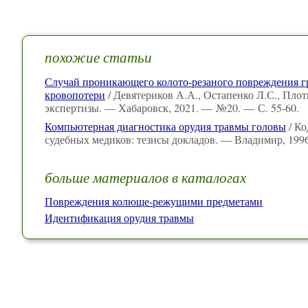
похожие статьи
Случай проникающего колото-резаного повреждения г
кровопотери
/ Девятериков А.А., Остапенко Л.С., Пло
экспертизы. — Хабаровск, 2021. — №20. — С. 55-60.
Компьютерная диагностика орудия травмы головы
/ Ко
судебных медиков: тезисы докладов. — Владимир, 199
больше материалов в каталогах
Повреждения колюще-режущими предметами
Идентификация орудия травмы