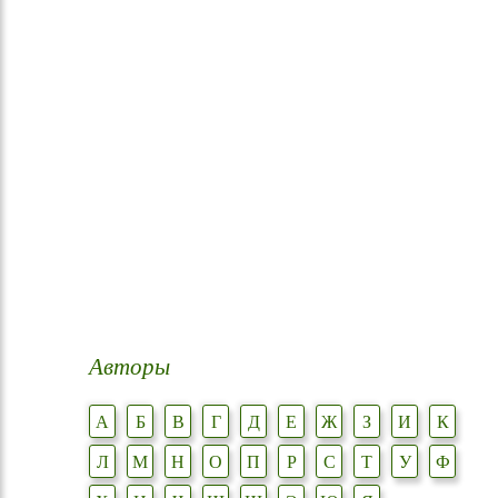
Авторы
А
Б
В
Г
Д
Е
Ж
З
И
К
Л
М
Н
О
П
Р
С
Т
У
Ф