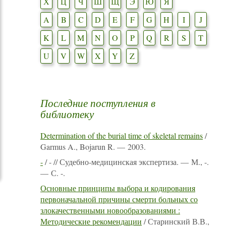
Х
Ц
Ч
Ш
Щ
Э
Ю
Я
A
B
C
D
E
F
G
H
I
J
K
L
M
N
O
P
Q
R
S
T
U
V
W
X
Y
Z
Последние поступления в
библиотеку
Determination of the burial time of skeletal remains
/
Garmus A., Bojarun R. — 2003.
-
/ - // Судебно-медицинская экспертиза. — М., -.
— С. -.
Основные принципы выбора и кодирования
первоначальной причины смерти больных со
злокачественными новообразованиями :
Методические рекомендации
/ Старинский В.В.,