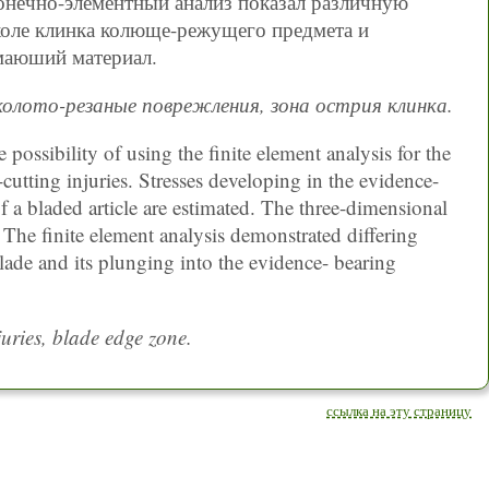
онечно-элементный анализ показал различную
оле клинка колюще-режущего предмета и
маюший материал.
колото-резаные поврежления, зона острия клинка.
 possibility of using the finite element analysis for the
cutting injuries. Stresses developing in the evidence-
of a bladed article are estimated. The three-dimensional
he finite element analysis demonstrated differing
blade and its plunging into the evidence- bearing
juries, blade edge zone.
ссылка на эту страницу