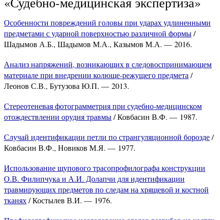
«Судебно-медицинская экспертиза»
Особенности повреждений головы при ударах удлиненными
предметами с ударной поверхностью различной формы
/
Шадымов А.Б., Шадымов М.А., Казымов М.А. — 2016.
Анализ напряжений, возникающих в следовоспринимающем
материале при внедрении колюще-режущего предмета
/
Леонов С.В., Бутузова Ю.П. — 2013.
Стереотеневая фотограмметрия при судебно-медицинском
отождествлении орудия травмы
/ Ковбасин В.Ф. — 1987.
Случай идентификации петли по странгуляционной борозде
/
Ковбасин В.Ф., Новиков М.Я. — 1977.
Использование щупового трасопрофилографа конструкции
О.В. Филипчука и А.И. Долапчи для идентификации
травмирующих предметов по следам на хрящевой и костной
тканях
/ Костылев В.И. — 1976.