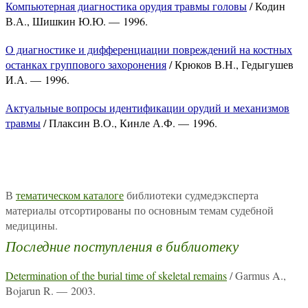
Компьютерная диагностика орудия травмы головы
/ Кодин
В.А., Шишкин Ю.Ю. — 1996.
О диагностике и дифференциации повреждений на костных
останках группового захоронения
/ Крюков В.Н., Гедыгушев
И.А. — 1996.
Актуальные вопросы идентификации орудий и механизмов
травмы
/ Плаксин В.О., Кинле А.Ф. — 1996.
В
тематическом каталоге
библиотеки судмедэксперта
материалы отсортированы по основным темам судебной
медицины.
Последние поступления в библиотеку
Determination of the burial time of skeletal remains
/ Garmus A.,
Bojarun R. — 2003.