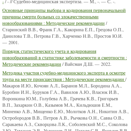
-
/ - // Судебно-медицинская экспертиза. — М., -. — С. -.
Основные принципы выбора и кодирования первоначальной
причины смерти больных со злокачественными
новообразованиями : Методические рекомендации
/
Старинский В.В., Франк Г.А., Какорина Е.П., Грецова О.П.,
Данилова Т.В., Петрова Г.В., Харченко Н.В., Простов Ю.И.
— 2001.
Порядок статистического учета и кодирования
новообразований в статистике заболеваемости и смертности :
Методические рекомендации
/ Вайсман Д.Ш. — 2022.
Методика участия судебно-медицинского эксперта в осмотре
трупа на месте происшествия : Методические рекомендации
/
Макаров И.Ю., Кочоян А.Л., Баранов М.Л., Бородина А.А.,
Буробин И.Н., Буруков Г.А., Вавилов А.Ю., Власюк И.В.,
Воронкина Ю.М., Голубева А.В., Грачева К.В., Григорьев
В.П., Захаркин О.В., Казымов М.А., Кильдюшов Е.М.,
Миненко А.В., Мищенко Е.Ю., Молотков А.Н., Никитин А.В.,
Остробородов В.В., Петров А.В., Рычкова О.Н., Савва О.В.,
Саракаева А.З., Скворцова Л.К., Соболевский М.С., Соколова
З.Ю., Туманов Э.В., Услонцев Д.Н., Цугуля С.В., Яковлев В.В.