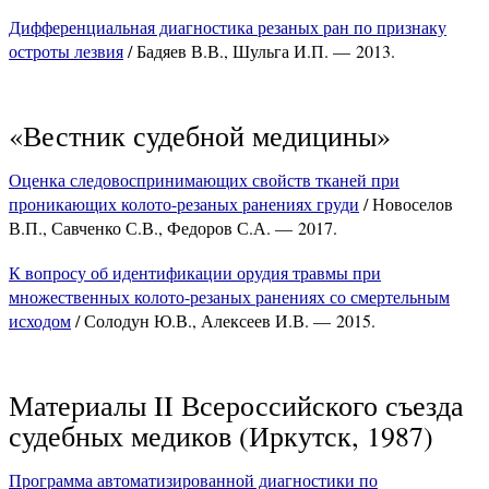
Дифференциальная диагностика резаных ран по признаку
остроты лезвия
/ Бадяев В.В., Шульга И.П. — 2013.
«Вестник судебной медицины»
Оценка следовоспринимающих свойств тканей при
проникающих колото-резаных ранениях груди
/ Новоселов
В.П., Савченко С.В., Федоров С.А. — 2017.
К вопросу об идентификации орудия травмы при
множественных колото-резаных ранениях со смертельным
исходом
/ Солодун Ю.В., Алексеев И.В. — 2015.
Материалы II Всероссийского съезда
судебных медиков (Иркутск, 1987)
Программа автоматизированной диагностики по