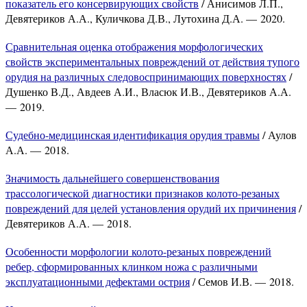
показатель его консервирующих свойств
/ Анисимов Л.П.,
Девятериков А.А., Куличкова Д.В., Лутохина Д.А. — 2020.
Сравнительная оценка отображения морфологических
свойств экспериментальных повреждений от действия тупого
орудия на различных следовоспринимающих поверхностях
/
Душенко В.Д., Авдеев А.И., Власюк И.В., Девятериков А.А.
— 2019.
Судебно-медицинская идентификация орудия травмы
/ Аулов
А.А. — 2018.
Значимость дальнейшего совершенствования
трассологической диагностики признаков колото-резаных
повреждений для целей установления орудий их причинения
/
Девятериков А.А. — 2018.
Особенности морфологии колото-резаных повреждений
ребер, сформированных клинком ножа с различными
эксплуатационными дефектами острия
/ Семов И.В. — 2018.