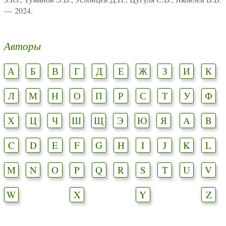
— 2024.
Авторы
А
Б
В
Г
Д
Е
Ж
З
И
К
Л
М
Н
О
П
Р
С
Т
У
Ф
Х
Ц
Ч
Ш
Щ
Э
Ю
Я
A
B
C
D
E
F
G
H
I
J
K
L
M
N
O
P
Q
R
S
T
U
V
W
X
Y
Z