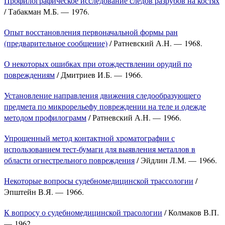
Профилографическое исследование следов разрубов на костях
/ Табакман М.Б. — 1976.
Опыт восстановления первоначальной формы ран
(предварительное сообщение)
/ Ратневский А.Н. — 1968.
О некоторых ошибках при отождествлении орудий по
повреждениям
/ Дмитриев И.Б. — 1966.
Установление направления движения следообразующего
предмета по микрорельефу повреждении на теле и одежде
методом профилограмм
/ Ратневский А.Н. — 1966.
Упрощенный метод контактной хроматографии с
использованием тест-бумаги для выявления металлов в
области огнестрельного повреждения
/ Эйдлин Л.М. — 1966.
Некоторые вопросы судебномедицинской трассологии
/
Эпштейн В.Я. — 1966.
К вопросу о судебномедицинской трасологии
/ Колмаков В.П.
— 1962.