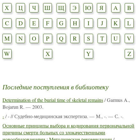
Х
Ц
Ч
Ш
Щ
Э
Ю
Я
A
B
C
D
E
F
G
H
I
J
K
L
M
N
O
P
Q
R
S
T
U
V
W
X
Y
Z
Последние поступления в библиотеку
Determination of the burial time of skeletal remains
/ Garmus A.,
Bojarun R. — 2003.
-
/ - // Судебно-медицинская экспертиза. — М., -. — С. -.
Основные принципы выбора и кодирования первоначальной
причины смерти больных со злокачественными
новообразованиями : Методические рекомендации
/