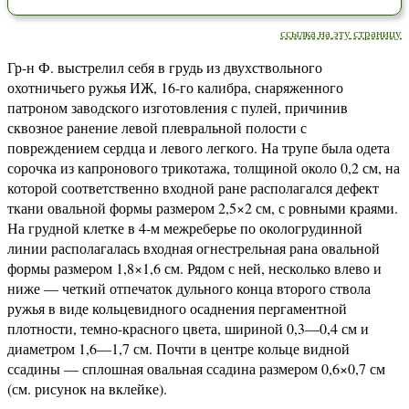
ссылка на эту страницу
Гр-н Ф. выстрелил себя в грудь из двухствольного
охотничьего ружья ИЖ, 16-го калибра, снаряженного
патроном заводского изготовления с пулей, причинив
сквозное ранение левой плевральной полости с
повреждением сердца и левого легкого. На трупе была одета
сорочка из капронового трикотажа, толщиной около 0,2 см, на
которой соответственно входной ране располагался дефект
ткани овальной формы размером 2,5×2 см, с ровными краями.
На грудной клетке в 4-м межреберье по окологрудинной
линии располагалась входная огнестрельная рана овальной
формы размером 1,8×1,6 см. Рядом с ней, несколько влево и
ниже — четкий отпечаток дульного конца второго ствола
ружья в виде кольцевидного осаднения пергаментной
плотности, темно-красного цвета, шириной 0,3—0,4 см и
диаметром 1,6—1,7 см. Почти в центре кольце видной
ссадины — сплошная овальная ссадина размером 0,6×0,7 см
(см. рисунок на вклейке).