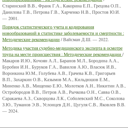
Старинский В.В., Франк Г.А., Какорина Е.П., Грецова О.П.,
Данилова Т.В., Петрова Г.В., Харченко Н.В., Простов Ю.И.
— 2001.
Порядок статистического учета и кодирования
новообразований в статистике заболеваемости и смертности :
Методические рекомендации
/ Вайсман Д.Ш. — 2022.
Методика участия судебно-медицинского эксперта в осмотре
трупа на месте происшествия : Методические рекомендации
/
Макаров И.Ю., Кочоян А.Л., Баранов М.Л., Бородина А.А.,
Буробин И.Н., Буруков Г.А., Вавилов А.Ю., Власюк И.В.,
Воронкина Ю.М., Голубева А.В., Грачева К.В., Григорьев
В.П., Захаркин О.В., Казымов М.А., Кильдюшов Е.М.,
Миненко А.В., Мищенко Е.Ю., Молотков А.Н., Никитин А.В.,
Остробородов В.В., Петров А.В., Рычкова О.Н., Савва О.В.,
Саракаева А.З., Скворцова Л.К., Соболевский М.С., Соколова
З.Ю., Туманов Э.В., Услонцев Д.Н., Цугуля С.В., Яковлев В.В.
— 2024.