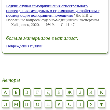
Редкий случай самопричинения огнестрельного
повреждения самодельным стреляющим устройством с
последующим возгоранием помещения
/ Дю Е.В. //
Избранные вопросы судебно-медицинской экспертизы.
— Хабаровск, 2020. — №19. — С. 41-47.
больше материалов в каталогах
Повреждения пулями
Авторы
А
Б
В
Г
Д
Е
Ж
З
И
К
Л
М
Н
О
П
Р
С
Т
У
Ф