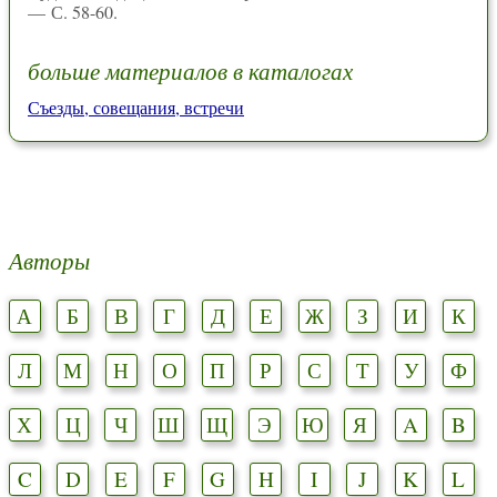
— С. 58-60.
больше материалов в каталогах
Съезды, совещания, встречи
Авторы
А
Б
В
Г
Д
Е
Ж
З
И
К
Л
М
Н
О
П
Р
С
Т
У
Ф
Х
Ц
Ч
Ш
Щ
Э
Ю
Я
A
B
C
D
E
F
G
H
I
J
K
L