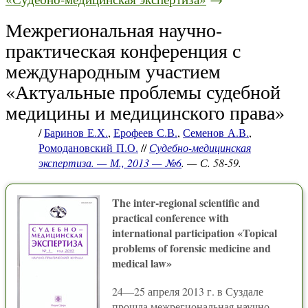
Межрегиональная научно-
практическая конференция с
международным участием
«Актуальные проблемы судебной
медицины и медицинского права»
/
Баринов Е.Х.
,
Ерофеев С.В.
,
Семенов А.В.
,
Ромодановский П.О.
//
Судебно-медицинская
экспертиза. — М., 2013 — №6
. — С. 58-59.
The inter-regional scientific and
practical conference with
international participation «Topical
problems of forensic medicine and
medical law»
24—25 апреля 2013 г. в Суздале
прошла межрегиональная научно-