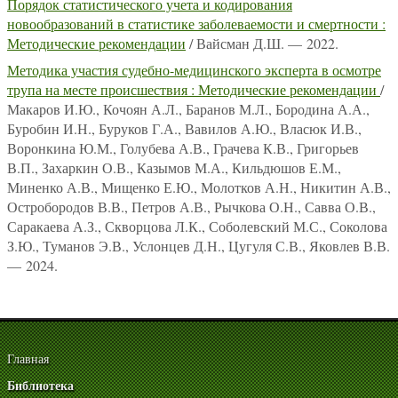
Порядок статистического учета и кодирования
новообразований в статистике заболеваемости и смертности :
Методические рекомендации
/ Вайсман Д.Ш. — 2022.
Методика участия судебно-медицинского эксперта в осмотре
трупа на месте происшествия : Методические рекомендации
/
Макаров И.Ю., Кочоян А.Л., Баранов М.Л., Бородина А.А.,
Буробин И.Н., Буруков Г.А., Вавилов А.Ю., Власюк И.В.,
Воронкина Ю.М., Голубева А.В., Грачева К.В., Григорьев
В.П., Захаркин О.В., Казымов М.А., Кильдюшов Е.М.,
Миненко А.В., Мищенко Е.Ю., Молотков А.Н., Никитин А.В.,
Остробородов В.В., Петров А.В., Рычкова О.Н., Савва О.В.,
Саракаева А.З., Скворцова Л.К., Соболевский М.С., Соколова
З.Ю., Туманов Э.В., Услонцев Д.Н., Цугуля С.В., Яковлев В.В.
— 2024.
Главная
Библиотека