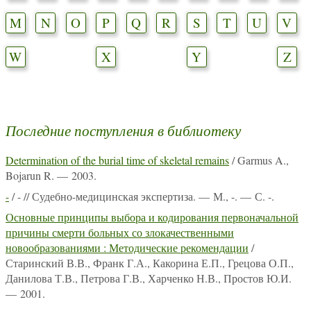
M
N
O
P
Q
R
S
T
U
V
W
X
Y
Z
Последние поступления в библиотеку
Determination of the burial time of skeletal remains
/ Garmus A.,
Bojarun R. — 2003.
-
/ - // Судебно-медицинская экспертиза. — М., -. — С. -.
Основные принципы выбора и кодирования первоначальной
причины смерти больных со злокачественными
новообразованиями : Методические рекомендации
/
Старинский В.В., Франк Г.А., Какорина Е.П., Грецова О.П.,
Данилова Т.В., Петрова Г.В., Харченко Н.В., Простов Ю.И.
— 2001.