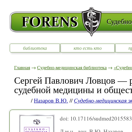
Судебно
библиотека
кто есть кто
п
Главная
→
Судебно-медицинская библиотека
→
«Судебно
Сергей Павлович Ловцов — 
судебной медицины и общес
/
Назаров В.Ю.
//
Судебно-медицинская э
doi: 10.17116/sudmed201558
Д.м.н., доц. В.Ю. Назаров