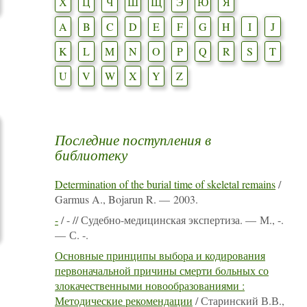
Х
Ц
Ч
Ш
Щ
Э
Ю
Я
A
B
C
D
E
F
G
H
I
J
K
L
M
N
O
P
Q
R
S
T
U
V
W
X
Y
Z
Последние поступления в
библиотеку
Determination of the burial time of skeletal remains
/
Garmus A., Bojarun R. — 2003.
-
/ - // Судебно-медицинская экспертиза. — М., -.
— С. -.
Основные принципы выбора и кодирования
первоначальной причины смерти больных со
злокачественными новообразованиями :
Методические рекомендации
/ Старинский В.В.,