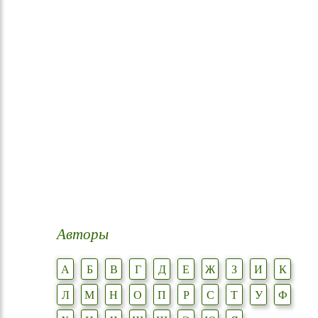
Авторы
А
Б
В
Г
Д
Е
Ж
З
И
К
Л
М
Н
О
П
Р
С
Т
У
Ф