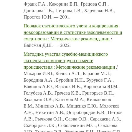
Франк Г.А., Какорина Е.П., Грецова О.П.,
Данилова Т.В., Петрова Г.В., Харченко Н.В.,
Простов Ю.И. — 2001.
Порядок статистического учета и кодирования
новообразований в статистике заболеваемости и
смертности : Методические рекомендации
/
Вайсман Д.Ш. — 2022.
Методика участия судебно-медицинского
эксперта в осмотре трупа на месте
происшествия : Методические рекомендации
/
Макаров И.Ю., Кочоян А.Л., Баранов М.Л.,
Бородина А.А., Буробин И.Н., Буруков Г.А.,
Вавилов А.Ю., Власюк И.В., Воронкина Ю.М.,
Голубева А.В., Грачева К.В., Григорьев В.П.,
Захаркин О.В., Казымов М.А., Кильдюшов
Е.М., Миненко А.В., Мищенко Е.Ю., Молотков
А.Н., Никитин А.В., Остробородов В.В., Петров
А.В., Рычкова О.Н., Савва О.В., Саракаева А.З.,
Скворцова Л.К., Соболевский М.С., Соколова
З.Ю., Туманов Э.В., Услонцев Д.Н., Цугуля С.В.,