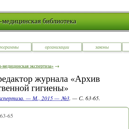
-медицинская библиотека
рограммы
организации
законы
-медицинская экспертиза»
→
редактор журнала «Архив
твенной гигиены»
кспертиза. — М., 2015 — №3
. — С. 63-65.
363-65