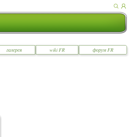
галерея
wiki FR
форум FR