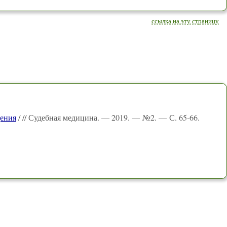
ссылка на эту страницу
дения
/ // Судебная медицина. — 2019. — №2. — С. 65-66.