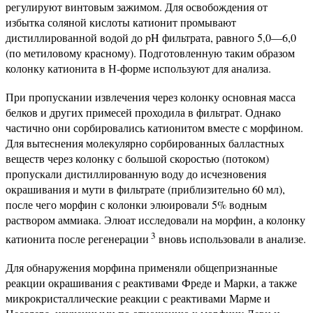
регулируют винтовым зажимом. Для освобождения от
избытка соляной кислоты катионит промывают
дистиллированной водой до pH фильтрата, равного 5,0—6,0
(по метиловому красному). Подготовленную таким образом
колонку катионита в Н-форме используют для анализа.
При пропускании извлечения через колонку основная масса
белков и других примесей проходила в фильтрат. Однако
частично они сорбировались катионитом вместе с морфином.
Для вытеснения молекулярно сорбированных балластных
веществ через колонку с большой скоростью (потоком)
пропускали дистиллированную воду до исчезновения
окрашивания и мути в фильтрате (приблизительно 60 мл),
после чего морфин с колонки элюировали 5% водным
раствором аммиака. Элюат исследовали на морфин, а колонку
3
катионита после регенерации
вновь использовали в анализе.
Для обнаружения морфина применяли общепризнанные
реакции окрашивания с реактивами Фреде и Марки, а также
микрокристаллические реакции с реактивами Марме и