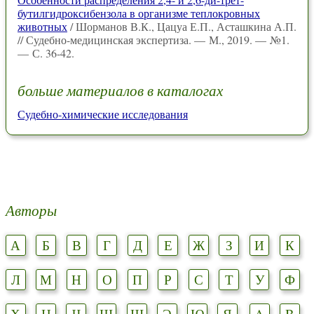
бутилгидроксибензола в организме теплокровных
животных
/ Шорманов В.К., Цацуа Е.П., Асташкина А.П.
// Судебно-медицинская экспертиза. — М., 2019. — №1.
— С. 36-42.
больше материалов в каталогах
Судебно-химические исследования
Авторы
А
Б
В
Г
Д
Е
Ж
З
И
К
Л
М
Н
О
П
Р
С
Т
У
Ф
Х
Ц
Ч
Ш
Щ
Э
Ю
Я
A
B