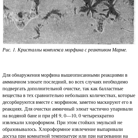
Рис. 1. Кристаллы комплекса морфина с реактивом Марме.
Для обнаружения морфина вышеописанными реакциями в
аммиачном элюате последний, во всех случаях необходимо
подвергать дополнительной очистке, так как балластные
вещества в тех сравнительно небольших количествах, которые
десорбируются вместе с морфином, заметно маскируют его в
реакциях. Для очистки аммичный элюат частично упаривали
на водяной бане и при pH 9, 0—10, 0 четырехкратно
извлекали хлороформом. При этом стойких эмульсий не
образовывалось. Хлороформное извлечение выпаривали
досуха при комнатной температуре или при нагревании на