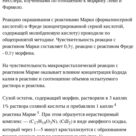
Несслера, изученными по отношению к морфину Леви и
Фармило.
Реакцию окрашивания с реактивами Марки (формалинсерной
кислотой) и Фреде (концентрированной серной кислотой,
содержащей молибденовую кислоту) проводили по
общепринятой методике. Чувствительность реакции с
реактивом Марки составляет 0,3γ, реакции с реактивом Фреде
- 0,1γ морфина.
На чувствительность микрокристаллической реакции с
реактивом Марме оказывает влияние концентрация йодида
калия в реактиве и соотношение объемов испытуемого
раствора и реактива.
Сухой остаток, содержащий морфин, растворяли в 3 каплях
4
1% раствора соляной кислоты и прибавляли 1 каплю
5
реактива Марме
. При этом образуется нерастворимый
комплекс — (C
H
O
N), (CdJ
) в виде аморфного осадка,
17
19
3
2
который через 1—5 минут кристаллизуется с образованием
тонких нежных сильно удлиненных игл (рис. 1).