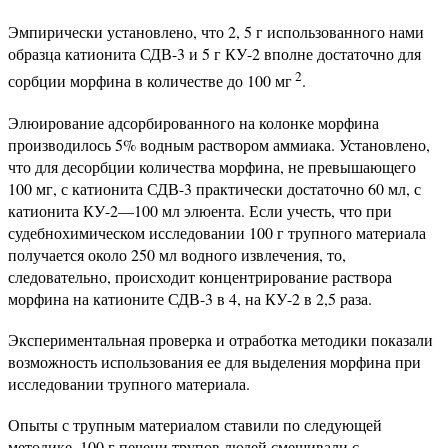
Эмпирически установлено, что 2, 5 г использованного нами
образца катионита СДВ-3 и 5 г КУ-2 вполне достаточно для
2
сорбции морфина в количестве до 100 мг
.
Элюирование адсорбированного на колонке морфина
производилось 5% водным раствором аммиака. Установлено,
что для десорбции количества морфина, не превышающего
100 мг, с катионита СДВ-3 практически достаточно 60 мл, с
катионита КУ-2—100 мл элюента. Если учесть, что при
судебнохимическом исследовании 100 г трупного материала
получается около 250 мл водного извлечения, то,
следовательно, происходит концентрирование раствора
морфина на катионите СДВ-3 в 4, на КУ-2 в 2,5 раза.
Экспериментальная проверка и отработка методики показали
возможность использования ее для выделения морфина при
исследовании трупного материала.
Опыты с трупным материалом ставили по следующей
методике. 100 г печени трупов людей смешивали с