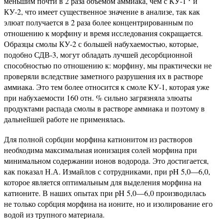
меньшим почти в 2 раза объемом аммиака, чем с КУ-1
и
КУ-2, что имеет существенное значение в анализе, так как
элюат получается в 2 раза более концентрированным по
отношению к морфину и время исследования сокращается.
Образцы смолы КУ-2 с большей набухаемостью, которые,
подобно СДВ-3, могут обладать лучшей десорбционной
способностью по отношению к: морфину, мы практически не
проверяли вследствие заметного разрушения их в растворе
аммиака. Это тем более относится к смоле КУ-1, которая уже
при набухаемости 160 отн. % сильно загрязняла элюаты
продуктами распада смолы в растворе аммиака и поэтому в
дальнейшей работе не применялась.
Для полной сорбции морфина катионитом из растворов
необходима максимальная ионизация солей морфина при
минимальном содержании ионов водорода. Это достигается,
как показал Н.А. Измайлов с сотрудниками, при pH 5,0—6,0,
которое является оптимальным для выделения морфина на
катионите. В наших опытах при pH 5,0—6,0 производилась
не только сорбция морфина на ионите, но и изолирование его
водой из трупного материала.