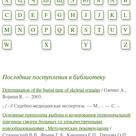
C
D
E
F
G
H
I
J
K
L
M
N
O
P
Q
R
S
T
U
V
W
X
Y
Z
Последние поступления в библиотеку
Determination of the burial time of skeletal remains
/ Garmus A.,
Bojarun R. — 2003.
-
/ - // Судебно-медицинская экспертиза. — М., -. — С. -.
Основные принципы выбора и кодирования первоначальной
причины смерти больных со злокачественными
новообразованиями : Методические рекомендации
/
Старинский В.В., Франк Г.А., Какорина Е.П., Грецова О.П.,