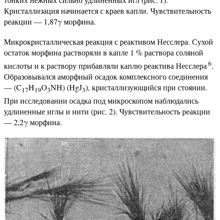
Кристаллизация начинается с краев капли. Чувствительность
реакции — 1,87γ морфина.
Микрокристаллическая реакция с реактивом Несслера. Сухой
остаток морфина растворяли в капле 1 % раствора соляной
6
кислоты и к раствору прибавляли каплю реактива Несслера
.
Образовывался аморфный осадок комплексного соединения
— (C
H
O
NH) (HgJ
), кристаллизующийся при стоянии.
17
19
3
3
При исследовании осадка под микроскопом наблюдались
удлиненные иглы и нити (рис. 2). Чувствительность реакции
— 2,2γ морфина.