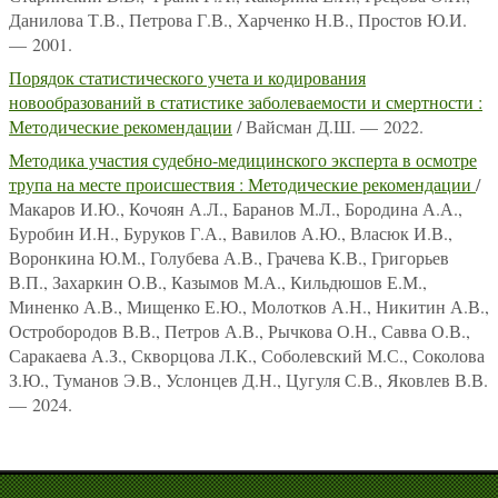
Данилова Т.В., Петрова Г.В., Харченко Н.В., Простов Ю.И.
— 2001.
Порядок статистического учета и кодирования
новообразований в статистике заболеваемости и смертности :
Методические рекомендации
/ Вайсман Д.Ш. — 2022.
Методика участия судебно-медицинского эксперта в осмотре
трупа на месте происшествия : Методические рекомендации
/
Макаров И.Ю., Кочоян А.Л., Баранов М.Л., Бородина А.А.,
Буробин И.Н., Буруков Г.А., Вавилов А.Ю., Власюк И.В.,
Воронкина Ю.М., Голубева А.В., Грачева К.В., Григорьев
В.П., Захаркин О.В., Казымов М.А., Кильдюшов Е.М.,
Миненко А.В., Мищенко Е.Ю., Молотков А.Н., Никитин А.В.,
Остробородов В.В., Петров А.В., Рычкова О.Н., Савва О.В.,
Саракаева А.З., Скворцова Л.К., Соболевский М.С., Соколова
З.Ю., Туманов Э.В., Услонцев Д.Н., Цугуля С.В., Яковлев В.В.
— 2024.