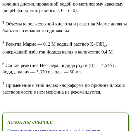
колонки дистиллированной водой по метиловому красному
(до pH фильтрата, равного 5, 0—6, 0).
4
Объемы капель соляной кислоты и реактива Марме должны
быть по возможности одинаковы.
5
Реактив Марме — 0, 2 М водный раствор K
CdlI
,
2
4
содержащий избыток йодида калия в количестве 0,4 М.
6
Состав реактива Несслера: йодида ртути (II) — 4,545 г,
йодида калия — 3,320 г, воды — 50 мл.
7
Применение с этой целью хлороформа по-причине плохой:
растворимости в нем морфина не рекомендуется.
похожие статьи
Особенности распределения 2,4- и 2,6-ди-трет-