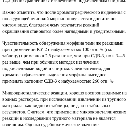
12,5 раз по сравнению с извлечением подкисленным спиртом.
Важно отметить, что после хроматографического выделения с
последующей очисткой морфин получается в достаточно
чистом виде, благодаря чему результаты реакций
окрашивания становятся более наглядными и убедительными.
Чувствительность обнаружения морфина теми же реакциями
при применении КУ-2 с набухаемостью 100 отн. % (см.
таблицу) примерно в 2,5 раза ниже, чем при СДВ-3, но в 3—5
раз выше, чем при обычных методах извлечения
подкисленными водой и спиртом. Следовательно, для
хроматографического выделения морфина выгоднее
применять катионит СДВ-3 с набухаемостью 260 отн. %.
Микрокристаллические реакции, хорошо воспроизводимые на
водных растворах, при исследовании извлечений из трупного
материала, как видно из таблицы, не дают стабильных
результатов. Считаем, что применение микрокристаллических
реакций в исследовании трупного материала не является
излишним. Однако судебнохимическое значение