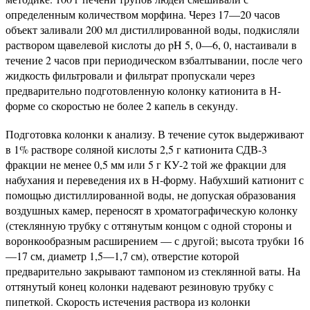
определенным количеством морфина. Через 17—20 часов
объект заливали 200 мл дистиллированной воды, подкисляли
раствором щавелевой кислоты до pH 5, 0—6, 0, настаивали в
течение 2 часов при периодическом взбалтывании, после чего
жидкость фильтровали и фильтрат пропускали через
предварительно подготовленную колонку катионита в Н-
форме со скоростью не более 2 капель в секунду.
Подготовка колонки к анализу. В течение суток выдерживают
в 1% растворе соляной кислоты 2,5 г катионита СДВ-3
фракции не менее 0,5 мм или 5 г КУ-2 той же фракции для
набухания и переведения их в Н-форму. Набухший катионит с
помощью дистиллированной воды, не допуская образования
воздушных камер, переносят в хроматографическую колонку
(стеклянную трубку с оттянутым концом с одной стороны и
воронкообразным расширением — с другой; высота трубки 16
—17 см, диаметр 1,5—1,7 см), отверстие которой
предварительно закрывают тампоном из стеклянной ваты. На
оттянутый конец колонки надевают резиновую трубку с
пипеткой. Скорость истечения раствора из колонки