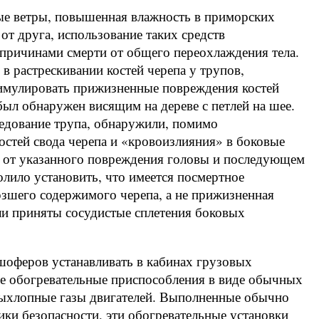
ные ветры, повышенная влажность в приморских
от друга, использование таких средств
т причинами смерти от общего переохлаждения тела.
в растрескивании костей черепа у трупов,
симулировать прижизненные повреждения костей
 был обнаружен висящим на дереве с петлей на шее.
едование трупа, обнаружили, помимо
стей свода черепа и «кровоизлияния» в боковые
и от указанного повреждения головы и последующем
лило установить, что имеется посмертное
рзшего содержимого черепа, а не прижизненная
ли приняты сосудистые сплетения боковых
шоферов устанавливать в кабинах грузовых
 обогревательные приспособления в виде обычных
выхлопные газы двигателей. Выполненные обычно
ки безопасности, эти обогревательные установки