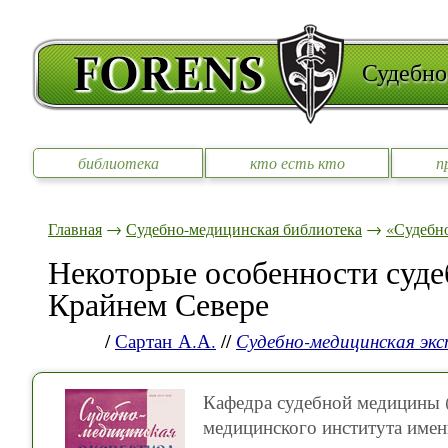
Судебно
библиотека
кто есть кто
п
Главная
→
Судебно-медицинская библиотека
→
«Судебно
Некоторые особенности суде
Крайнем Севере
/
Сартан А.А.
//
Судебно-медицинская эк
Кафедра судебной медицины (
медицинского института имен