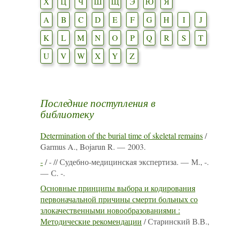
Х
Ц
Ч
Ш
Щ
Э
Ю
Я
A
B
C
D
E
F
G
H
I
J
K
L
M
N
O
P
Q
R
S
T
U
V
W
X
Y
Z
Последние поступления в
библиотеку
Determination of the burial time of skeletal remains
/
Garmus A., Bojarun R. — 2003.
-
/ - // Судебно-медицинская экспертиза. — М., -.
— С. -.
Основные принципы выбора и кодирования
первоначальной причины смерти больных со
злокачественными новообразованиями :
Методические рекомендации
/ Старинский В.В.,