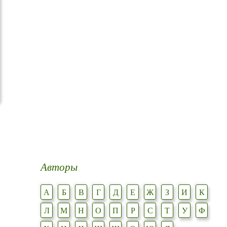
Авторы
А
Б
В
Г
Д
Е
Ж
З
И
К
Л
М
Н
О
П
Р
С
Т
У
Ф