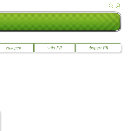
галерея
wiki FR
форум FR