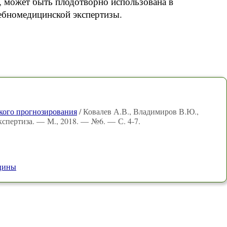
е, может быть плодотворно использована в
ебномедицинской экспертизы.
кого прогнозирования
/ Ковалев А.В., Владимиров В.Ю.,
кспертиза. — М., 2018. — №6. — С. 4-7.
ицины