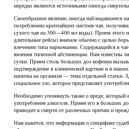
нередко являются источниками (иногда смертель
Своеобразное явление, иногда наблюдавшееся на
потреблению крепчайших настоев чая, получивш
сухого чая на 300—400 мл воды). Прием этого 
длительные рейсы) вначале обычно с целью бор
влечению типа наркомании. Содержащийся в чае
явления типичной абстиненции. Нам известны л
сутки. Прием столь больших доз кофеина вызыва
подтверждение в клинической картине и в наши
напитка на организм — тема отдельной статьи. З
социальное зло, которое представляет употребл
Необходимо упомянуть также о вреде, который 
употребление алкоголя. Прием его в больших до
приводит к смерти от различных причин и прежд
Нам кажется, что информация о специфике суде