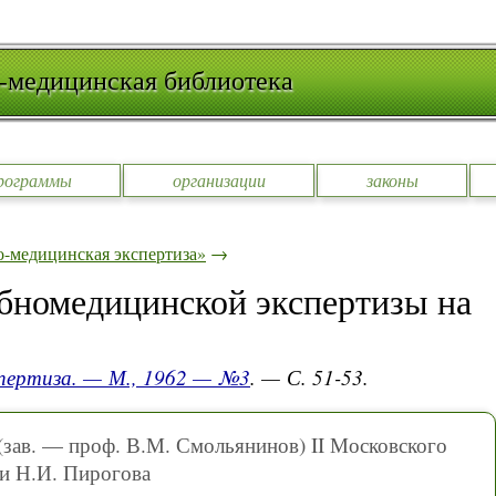
-медицинская библиотека
рограммы
организации
законы
-медицинская экспертиза»
→
бномедицинской экспертизы на
спертиза. — М., 1962 — №3
. — С. 51-53.
зав. — проф. В.М. Смольянинов) II Московского
и Н.И. Пирогова