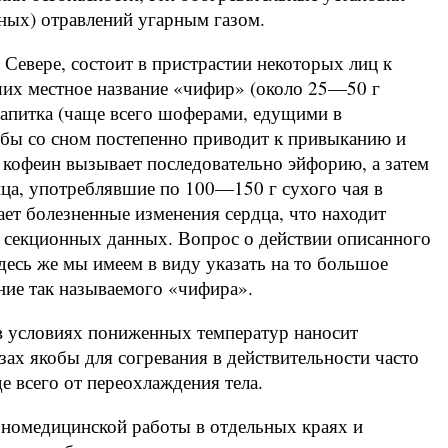
ных) отравлений угарным газом.
 Севере, состоит в пристрастии некоторых лиц к
их местное название «чифир» (около 25—50 г
напитка (чаще всего шоферами, едущими в
ьбы со сном постепенно приводит к привыканию и
 кофеин вызывает последовательно эйфорию, а затем
ица, употреблявшие по 100—150 г сухого чая в
ет болезненные изменения сердца, что находит
х секционных данных. Вопрос о действии описанного
десь же мы имеем в виду указать на то большое
ение так называемого «чифира».
в условиях пониженных температур наносит
зах якобы для согревания в действительности часто
е всего от переохлаждения тела.
бномедицинской работы в отдельных краях и