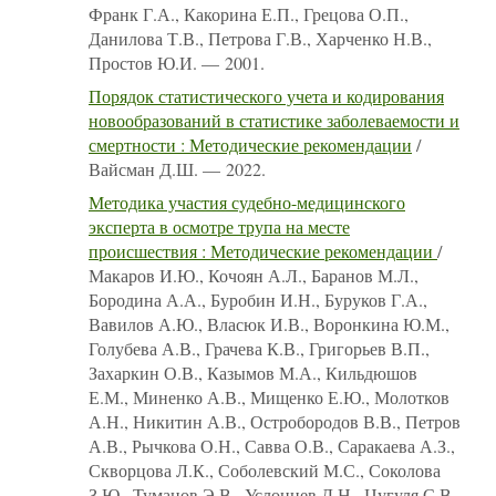
Франк Г.А., Какорина Е.П., Грецова О.П.,
Данилова Т.В., Петрова Г.В., Харченко Н.В.,
Простов Ю.И. — 2001.
Порядок статистического учета и кодирования
новообразований в статистике заболеваемости и
смертности : Методические рекомендации
/
Вайсман Д.Ш. — 2022.
Методика участия судебно-медицинского
эксперта в осмотре трупа на месте
происшествия : Методические рекомендации
/
Макаров И.Ю., Кочоян А.Л., Баранов М.Л.,
Бородина А.А., Буробин И.Н., Буруков Г.А.,
Вавилов А.Ю., Власюк И.В., Воронкина Ю.М.,
Голубева А.В., Грачева К.В., Григорьев В.П.,
Захаркин О.В., Казымов М.А., Кильдюшов
Е.М., Миненко А.В., Мищенко Е.Ю., Молотков
А.Н., Никитин А.В., Остробородов В.В., Петров
А.В., Рычкова О.Н., Савва О.В., Саракаева А.З.,
Скворцова Л.К., Соболевский М.С., Соколова
З.Ю., Туманов Э.В., Услонцев Д.Н., Цугуля С.В.,