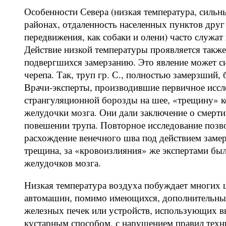
Особенности Севера (низкая температура, силь
районах, отдаленность населенных пунктов друг 
передвижения, как собаки и олени) часто служа
Действие низкой температуры проявляется также 
подвергшихся замерзанию. Это явление может 
черепа. Так, труп гр. С., полностью замерзший,
Врачи-эксперты, производившие первичное иссл
странгуляционной борозды на шее, «трещину» ко
желудочки мозга. Они дали заключение о смерт
повешении трупа. Повторное исследование позво
расхождение венечного шва под действием заме
трещина, за «кровоизлияния» же экспертами бы
желудочков мозга.
Низкая температура воздуха побуждает многих 
автомашин, помимо имеющихся, дополнительные
железных печек или устройств, использующих 
кустарным способом, с нарушением правил техни