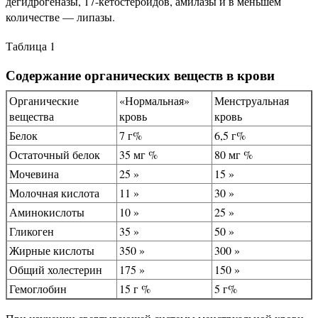
дегидрогеназы, 17-кетостероидов, амилазы и в меньшем
количестве — липазы.
Таблица 1
Содержание органических веществ в крови
Органические
«Нормальная»
Менструальная
вещества
кровь
кровь
Белок
7 г%
6,5 г%
Остаточный белок
35 мг %
80 мг %
Мочевина
25 »
15 »
Молочная кислота
11 »
30 »
Аминокислоты
10 »
25 »
Гликоген
35 »
50 »
Жирные кислоты
350 »
300 »
Общий холестерин
175 »
150 »
Гемоглобин
15 г %
5 г%