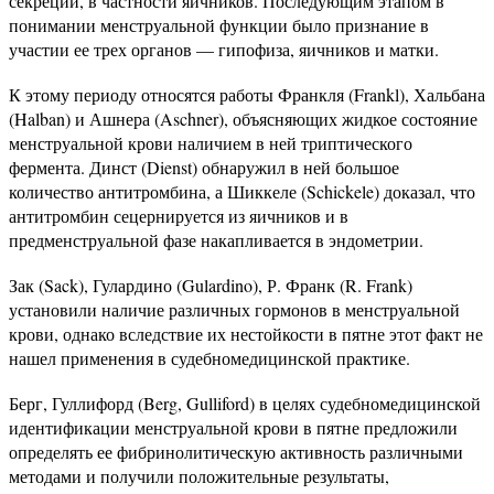
секреции, в частности яичников. Последующим этапом в
понимании менструальной функции было признание в
участии ее трех органов — гипофиза, яичников и матки.
К этому периоду относятся работы Франкля (Frankl), Хальбана
(Halban) и Ашнера (Aschner), объясняющих жидкое состояние
менструальной крови наличием в ней триптического
фермента. Динст (Dienst) обнаружил в ней большое
количество антитромбина, а Шиккеле (Schickele) доказал, что
антитромбин сецернируется из яичников и в
предменструальной фазе накапливается в эндометрии.
Зак (Sack), Гулардино (Gulardino), Р. Франк (R. Frank)
установили наличие различных гормонов в менструальной
крови, однако вследствие их нестойкости в пятне этот факт не
нашел применения в судебномедицинской практике.
Берг, Гуллифорд (Berg, Gulliford) в целях судебномедицинской
идентификации менструальной крови в пятне предложили
определять ее фибринолитическую активность различными
методами и получили положительные результаты,