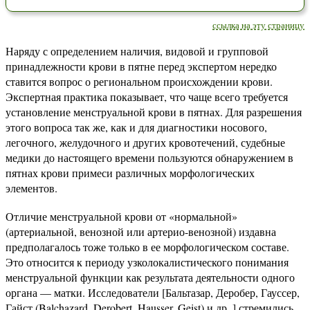
ссылка на эту страницу
Наряду с определением наличия, видовой и групповой
принадлежности крови в пятне перед экспертом нередко
ставится вопрос о региональном происхождении крови.
Экспертная практика показывает, что чаще всего требуется
установление менструальной крови в пятнах. Для разрешения
этого вопроса так же, как и для диагностики носового,
легочного, желудочного и других кровотечений, судебные
медики до настоящего времени пользуются обнаружением в
пятнах крови примеси различных морфологических
элементов.
Отличие менструальной крови от «нормальной»
(артериальной, венозной или артерио-венозной) издавна
предполагалось тоже только в ее морфологическом составе.
Это относится к периоду узколокалистического понимания
менструальной функции как результата деятельности одного
органа — матки. Исследователи [Бальтазар, Деробер, Гауссер,
Гайст (Balchazard, Derobert, Hausser, Geist) и др. ] стремились