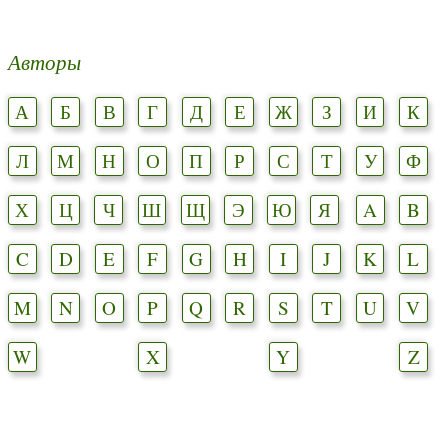
Авторы
А
Б
В
Г
Д
Е
Ж
З
И
К
Л
М
Н
О
П
Р
С
Т
У
Ф
Х
Ц
Ч
Ш
Щ
Э
Ю
Я
A
B
C
D
E
F
G
H
I
J
K
L
M
N
O
P
Q
R
S
T
U
V
W
X
Y
Z