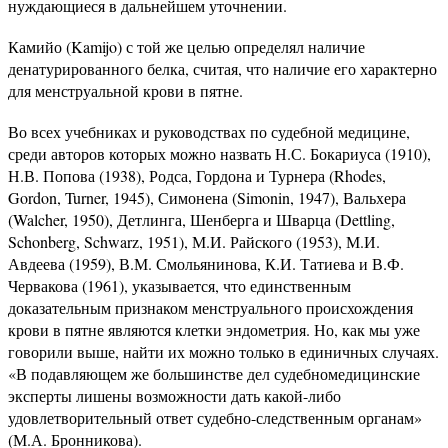
нуждающиеся в дальнейшем уточнении.
Камийо (Kamijo) с той же целью определял наличие
денатурированного белка, считая, что наличие его характерно
для менструальной крови в пятне.
Во всех учебниках и руководствах по судебной медицине,
среди авторов которых можно назвать Н.С. Бокариуса (1910),
Н.В. Попова (1938), Родса, Гордона и Турнера (Rhodes,
Gordon, Turner, 1945), Симонена (Simonin, 1947), Вальхера
(Walcher, 1950), Детлинга, Шенберга и Шварца (Dettling,
Schonberg, Schwarz, 1951), М.И. Райского (1953), М.И.
Авдеева (1959), В.М. Смольянинова, К.И. Татиева и В.Ф.
Червакова (1961), указывается, что единственным
доказательным признаком менструального происхождения
крови в пятне являются клетки эндометрия. Но, как мы уже
говорили выше, найти их можно только в единичных случаях.
«В подавляющем же большинстве дел судебномедицинские
эксперты лишены возможности дать какой-либо
удовлетворительный ответ судебно-следственным органам»
(М.А. Бронникова).