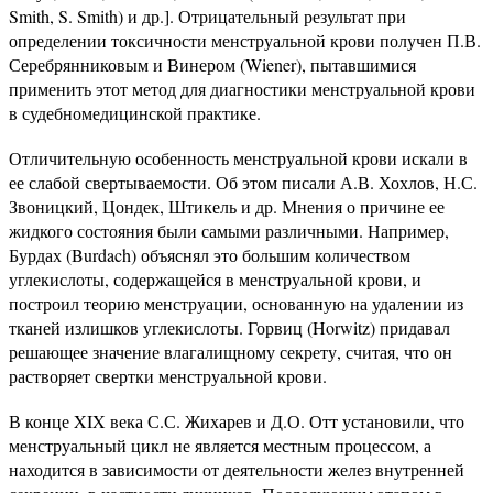
Smith, S. Smith) и др.]. Отрицательный результат при
определении токсичности менструальной крови получен П.В.
Серебрянниковым и Винером (Wiener), пытавшимися
применить этот метод для диагностики менструальной крови
в судебномедицинской практике.
Отличительную особенность менструальной крови искали в
ее слабой свертываемости. Об этом писали А.В. Хохлов, Н.С.
Звоницкий, Цондек, Штикель и др. Мнения о причине ее
жидкого состояния были самыми различными. Например,
Бурдах (Burdach) объяснял это большим количеством
углекислоты, содержащейся в менструальной крови, и
построил теорию менструации, основанную на удалении из
тканей излишков углекислоты. Горвиц (Horwitz) придавал
решающее значение влагалищному секрету, считая, что он
растворяет свертки менструальной крови.
В конце XIX века С.С. Жихарев и Д.О. Отт установили, что
менструальный цикл не является местным процессом, а
находится в зависимости от деятельности желез внутренней