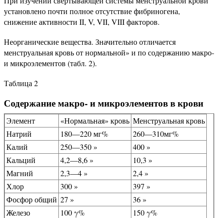
При изучении свертывающей системы менструальной крови
установлено почти полное отсутствие фибриногена,
снижение активности II, V, VII, VIII факторов.
Неорганические вещества. Значительно отличается
менструальная кровь от нормальной» и по содержанию макро-
и микроэлементов (табл. 2).
Таблица 2
Содержание макро- и микроэлементов в крови
Элемент
«Нормальная» кровь
Менструальная кровь
Натрий
180—220 мг%
260—310мг%
Калий
250—350 »
400 »
Кальций
4,2—8,6 »
10,3 »
Магний
2,3—4 »
2,4 »
Хлор
300 »
397 »
Фосфор общий
27 »
36 »
Железо
100 γ%
150 γ%