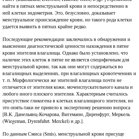
найти в пятнах менструальной крови и непосредственно в
ней клетки эндометрия. Это, безусловно, доказывает
менструальное происхождение крови, но такого рода клетки
удается выявить в пятнах крайне редко.
Последующие рекомендации заключались в обнаружении и
выяснении диагностической ценности нахождения в пятне
крови эпителия влагалища. Однако было установлено, что
наличие этих клеток в пятне не является специфичным для
менструальной крови, так как они могут содержаться во
влагалищных выделениях, при влагалищных кровотечениях и
т. п. Морфологически же эпителий влагалища почти не
отличается от эпителия кожи, мочеиспускательного канала и
любого иного плоского эпителия. Характерным считалось
присутствие гликогена в клетках влагалищного эпителия, но
это опять-таки не привело к экспертному решению вопроса
[В.К. Данельянц-Кочарова, Вигеманн, Диренфурт, Меркель
(Wiegeman, Dyrenfuhrt. Merckel) и др.].
По данным Смиса (Smis), менструальной крови присуще