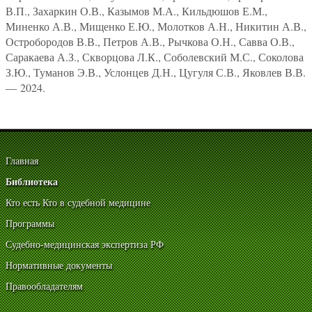
В.П., Захаркин О.В., Казымов М.А., Кильдюшов Е.М.,
Миненко А.В., Мищенко Е.Ю., Молотков А.Н., Никитин А.В.,
Остробородов В.В., Петров А.В., Рычкова О.Н., Савва О.В.,
Саракаева А.З., Скворцова Л.К., Соболевский М.С., Соколова
З.Ю., Туманов Э.В., Услонцев Д.Н., Цугуля С.В., Яковлев В.В.
— 2024.
Главная
Библиотека
Кто есть Кто в судебной медицине
Программы
Судебно-медицинская экспертиза РФ
Нормативные документы
Правообладателям