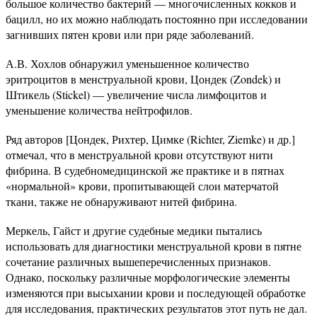
большое количество бактерий — многочисленных кокков и
бацилл, но их можно наблюдать постоянно при исследовании
загнивших пятен крови или при ряде заболеваний.
А.В. Хохлов обнаружил уменьшенное количество
эритроцитов в менструальной крови, Цондек (Zondek) и
Штикель (Stickel) — увеличение числа лимфоцитов и
уменьшение количества нейтрофилов.
Ряд авторов [Цондек, Рихтер, Цимке (Richter, Ziemke) и др.]
отмечал, что в менструальной крови отсутствуют нити
фибрина. В судебномедицинской же практике и в пятнах
«нормальной» крови, пропитывающей слои матерчатой
ткани, также не обнаруживают нитей фибрина.
Меркель, Гайст и другие судебные медики пытались
использовать для диагностики менструальной крови в пятне
сочетание различных вышеперечисленных признаков.
Однако, поскольку различные морфологические элементы
изменяются при высыхании крови и последующей обработке
для исследования, практических результатов этот путь не дал.