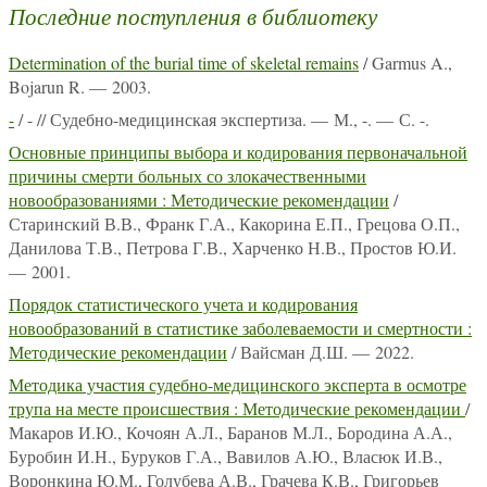
Последние поступления в библиотеку
Determination of the burial time of skeletal remains
/ Garmus A.,
Bojarun R. — 2003.
-
/ - // Судебно-медицинская экспертиза. — М., -. — С. -.
Основные принципы выбора и кодирования первоначальной
причины смерти больных со злокачественными
новообразованиями : Методические рекомендации
/
Старинский В.В., Франк Г.А., Какорина Е.П., Грецова О.П.,
Данилова Т.В., Петрова Г.В., Харченко Н.В., Простов Ю.И.
— 2001.
Порядок статистического учета и кодирования
новообразований в статистике заболеваемости и смертности :
Методические рекомендации
/ Вайсман Д.Ш. — 2022.
Методика участия судебно-медицинского эксперта в осмотре
трупа на месте происшествия : Методические рекомендации
/
Макаров И.Ю., Кочоян А.Л., Баранов М.Л., Бородина А.А.,
Буробин И.Н., Буруков Г.А., Вавилов А.Ю., Власюк И.В.,
Воронкина Ю.М., Голубева А.В., Грачева К.В., Григорьев