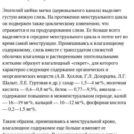
Эпителий шейки матки (цервикального канала) выделяет
густую вязкую слизь. На протяжении менструального цикла
он подвержен также циклическому изменению, что
отражается и на продуцировании слизи. Ее больше всего
выделяется в середине менструального цикла и почти нет во
время самой менструации. Примешиваясь к влагалищному
содержимому, слизь вместе с транссудатом слизистой
оболочки влагалища и растворенными эпителиальными
клетками образует влагалищный «секрет», для которого
характерно следующее содержание органических и
неорганических веществ (А.В. Хохлов, Г.Л. Дозорцева, Л.Г.
Шалыт, Л.Е. Гуртовая и др.): сахар — 1,5—4 мг%, молочная
кислота — 0,4—0,8 мг%, белок — 0,77—9,5%, амилаза —
содержание повышено в межменструальном периоде, калий
— 16—19 мг%, кальций — 10—12 мг%, фосфорная кислота
— 0,2—1,5 мг%.
Таким образом, примешиваясь к менструальной крови,
влагалищное содержимое еще больше изменяет ее