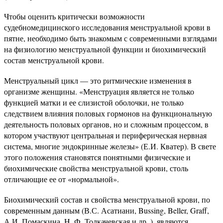
Чтобы оценить критически возможности
судебномедицинского исследования менструальной крови в
пятне, необходимо быть знакомым с современными взглядами
на физиологию менструальной функции и биохимический
состав менструальной крови.
Менструальный цикл — это ритмические изменения в
организме женщины. «Менструация является не только
функцией матки и ее слизистой оболочки, не только
следствием влияния половых гормонов на функциональную
деятельность половых органов, но и сложным процессом, в
котором участвуют центральная и периферическая нервная
система, многие эндокринные железы» (Е.И. Кватер). В свете
этого положения становятся понятными физические и
биохимические свойства менструальной крови, столь
отличающие ее от «нормальной».
Биохимический состав и свойства менструальной крови, по
современным данным (В.С. Асатиани, Bussing, Beller, Graff,
А.И. Помаскина, H. Ф. Толкачевская и др. ), являются