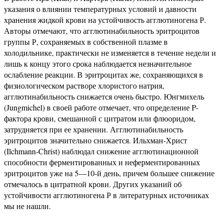
указания о влиянии температурных условий и давности
хранения жидкой крови на устойчивость агглютиногена Р.
Авторы отмечают, что агглютинабильность эритроцитов
группы Р, сохраняемых в собственной плазме в
холодильнике, практически не изменяется в течение недели и
лишь к концу этого срока наблюдается незначительное
ослабление реакции. В эритроцитах же, сохраняющихся в
физиологическом растворе хлористого натрия,
агглютинабильность снижается очень быстро. Юнгмихель
(Jungmichel) в своей работе отмечает, что определение P-
фактора крови, смешанной с цитратом или флюоридом,
затрудняется при ее хранении. Агглютинабильность
эритроцитов значительно снижается. Ильхман-Христ
(Ilchmann-Christ) наблюдал снижение агглютинационной
способности ферментированных и неферментированных
эритроцитов уже на 5—10-й день, причем большее снижение
отмечалось в цитратной крови. Других указаний об
устойчивости агглютиногена Р в литературных источниках
мы не нашли.