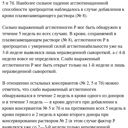
5 и 7б. Наиболее сильное падение агглютинационной
способности эритроцитов наблюдалось в случае добавления к
крови плазмозамещающего раствора (№ 8).
Сильно выраженный агглютиноген Р мог быть обнаружен в
течение 5 недель во всех случаях. В крови, сохраняемой в
плазмозамещающем растворе (№ 8), агглютиноген Р в
эритроцитах с умеренной силой агглютинабильности уже на
3-й неделе выявлялся лишь неразведенной сывороткой, а с 4-й
недели вовсе не определялся. Слабо выраженный
агглютиноген Р мог быть открыт только на 1-й недели и лишь
неразведенной сывороткой.
В отношении остальных консервантов (№ 2, 5 и 7б) можно
отметить, что слабо выраженный агглютиноген
обнаруживался в течение 2 недель в крови одного из доноров
и в течение 3 недель — в крови другого при добавлении к
крови консервантов № 5 и 7б и на протяжении всех 5 недель в
крови первого и 2 недель в крови второго донора при
консервировании раствором № 2 (в этом случае фактор Р
выявлялся уже со 2—3-й недели только неразведенной