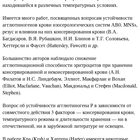
находившейся в различных температурных условиях.
Имеется много работ, посвященных вопросам устойчивости
агглютиногенов крови изосерологических систем АВ0, MNSs,
резус и влияния на них консервирования крови (В.А.
Багдасаров, В.Я. Рубашкин, Н.И. Блинов и Т.Г. Соловьева,
Хеттерсли и Фаусет (Hattersley, Fawcett) и др.
Большинство авторов наблюдало снижение
агглютинационной способности эритроцитов при хранении
консервированной и неконсервированной крови (А.Н.
Филатов и Н.С. Линдебаум, Эллиот, Макфарлан и Вохан
(Elliot, Macfarlane, Vauchan), Макдональд и Стефен (Macdonald,
Stephen).
Вопрос об устойчивости агглютиногена Р в зависимости от
совместного действия 3 факторов — консервирования крови,
температурного режима и длительности хранения — ни в
отечественной, ни в зарубежной литературе не освещен.
В работе Кра (Krah) и Хартера (Harter) имеются некоторые