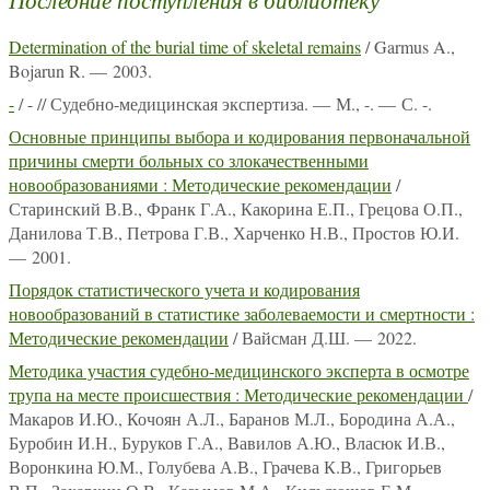
Determination of the burial time of skeletal remains
/ Garmus A.,
Bojarun R. — 2003.
-
/ - // Судебно-медицинская экспертиза. — М., -. — С. -.
Основные принципы выбора и кодирования первоначальной
причины смерти больных со злокачественными
новообразованиями : Методические рекомендации
/
Старинский В.В., Франк Г.А., Какорина Е.П., Грецова О.П.,
Данилова Т.В., Петрова Г.В., Харченко Н.В., Простов Ю.И.
— 2001.
Порядок статистического учета и кодирования
новообразований в статистике заболеваемости и смертности :
Методические рекомендации
/ Вайсман Д.Ш. — 2022.
Методика участия судебно-медицинского эксперта в осмотре
трупа на месте происшествия : Методические рекомендации
/
Макаров И.Ю., Кочоян А.Л., Баранов М.Л., Бородина А.А.,
Буробин И.Н., Буруков Г.А., Вавилов А.Ю., Власюк И.В.,
Воронкина Ю.М., Голубева А.В., Грачева К.В., Григорьев