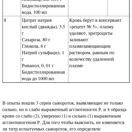
Бидистиллированная
вода, 100 мл
8
Цитрат натрия
Кровь берут в консервант
кислый (дважды), 3,5
«рецепт № 5», плазму
г
удаляют, эритроциты
Сахароза, 80 г
заливают
Глюкоза, 6 г
плазмозамещающим
Натрий сульфацил, 1
раствором, равным по
г
количеству удаленной
Риванол, 0, 01 г
плазме
Бидистиллированная
вода до 1000 мл
В опыты вошли 3 серии сывороток, выявляющие не только
сильно, но и слабо выраженный агглютиноген Р, и 4 образца
крови со слабо (2), умеренно (1) и сильно (1) выраженным
агглютиногеном Р. Для того чтобы выяснить, не изменяется
ли титр испытуемых сывороток, его определяли