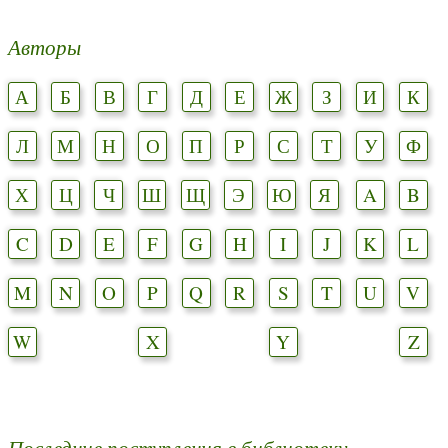
Авторы
А
Б
В
Г
Д
Е
Ж
З
И
К
Л
М
Н
О
П
Р
С
Т
У
Ф
Х
Ц
Ч
Ш
Щ
Э
Ю
Я
A
B
C
D
E
F
G
H
I
J
K
L
M
N
O
P
Q
R
S
T
U
V
W
X
Y
Z
Последние поступления в библиотеку