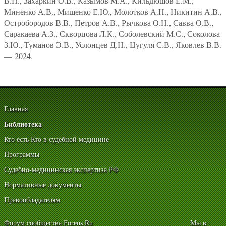
В.П., Захаркин О.В., Казымов М.А., Кильдюшов Е.М.,
Миненко А.В., Мищенко Е.Ю., Молотков А.Н., Никитин А.В.,
Остробородов В.В., Петров А.В., Рычкова О.Н., Савва О.В.,
Саракаева А.З., Скворцова Л.К., Соболевский М.С., Соколова
З.Ю., Туманов Э.В., Услонцев Д.Н., Цугуля С.В., Яковлев В.В.
— 2024.
Главная
Библиотека
Кто есть Кто в судебной медицине
Программы
Судебно-медицинская экспертиза РФ
Нормативные документы
Правообладателям
Форум сообщества Forens.Ru
Мы в: