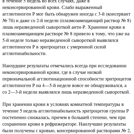
в течение 5 недель во всех случаях, даже в
неконсервированной крови. Слабо выраженный
агглютиноген Р мог быть обнаружен иногда с 3-й (консервант
№ 7б) и даже со 2-й недели (плазмозамещающий раствор № 8)
лишь неразведенной сывороткой анти-Р. Хранение крови в
плазмозамещающем растворе № 8 привело к тому, что уже на
5-й неделе только неразведенной сывороткой выявлялся
агглютиноген Р в эритроцитах с умеренной силой
агглютинабильности.
Наихудшие результаты отмечались всегда при исследовании
неконсервированной крови, где в случае низкой
первоначальной агглютинационной способности эритроцитов
агглютиноген Р на 4—5-й неделе вовсе не обнаруживался, а
со 2—3-й недели выявлялся лишь неразведенной сывороткой.
При хранении крови в условиях комнатной температуры в
течение 5 недель агглютинабильность эритроцитов группы Р
постепенно снижалась, причем в большей степени, чем при
сохранении крови в рефрижераторе. Наилучшие результаты
были получены с кровью, консервированной растворами № 2,