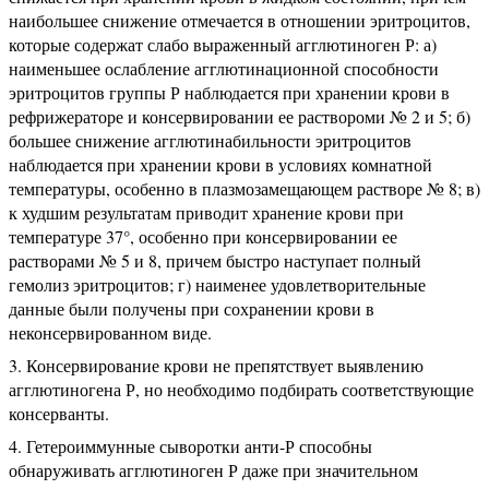
наибольшее снижение отмечается в отношении эритроцитов,
которые содержат слабо выраженный агглютиноген Р: а)
наименьшее ослабление агглютинационной способности
эритроцитов группы Р наблюдается при хранении крови в
рефрижераторе и консервировании ее раствороми № 2 и 5; б)
большее снижение агглютинабильности эритроцитов
наблюдается при хранении крови в условиях комнатной
температуры, особенно в плазмозамещающем растворе № 8; в)
к худшим результатам приводит хранение крови при
температуре 37°, особенно при консервировании ее
растворами № 5 и 8, причем быстро наступает полный
гемолиз эритроцитов; г) наименее удовлетворительные
данные были получены при сохранении крови в
неконсервированном виде.
Консервирование крови не препятствует выявлению
агглютиногена Р, но необходимо подбирать соответствующие
консерванты.
Гетероиммунные сыворотки анти-Р способны
обнаруживать агглютиноген Р даже при значительном