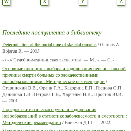
W
X
Y
Z
Последние поступления в библиотеку
Determination of the burial time of skeletal remains
/ Garmus A.,
Bojarun R. — 2003.
-
/ - // Судебно-медицинская экспертиза. — М., -. — С. -.
Основные принципы выбора и кодирования первоначальной
причины смерти больных со злокачественными
новообразованиями : Методические рекомендации
/
Старинский В.В., Франк Г.А., Какорина Е.П., Грецова О.П.,
Данилова Т.В., Петрова Г.В., Харченко Н.В., Простов Ю.И.
— 2001.
Порядок статистического учета и кодирования
новообразований в статистике заболеваемости и смертности :
Методические рекомендации
/ Вайсман Д.Ш. — 2022.
Методика участия судебно-медицинского эксперта в осмотре