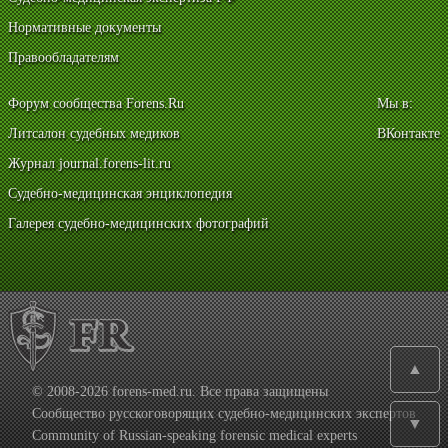
Нормативные документы
Правообладателям
Форум сообщества Forens.Ru
Мы в:
Литсалон судебных медиков
ВКонтакте
Журнал journal.forens-lit.ru
Судебно-медицинская энциклопедия
Галерея судебно-медицинских фотографий
▲
© 2008-2026 forens-med.ru. Все права защищены
Сообщество русскоговорящих судебно-медицинских экспертов
▼
Community of Russian-speaking forensic medical experts