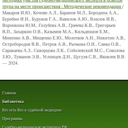
трупа на месте происшествия : Методические рекомендации
/
Макаров И.Ю., Кочоян А.Л., Баранов М.Л., Бородина А.А.,
Буробин И.Н., Буруков Г.А., Вавилов А.Ю., Власюк И.В.,
Воронкина Ю.М., Голубева А.В., Грачева К.В., Григорьев
В.П., Захаркин О.В., Казымов М.А., Кильдюшов Е.М.,
Миненко А.В., Мищенко Е.Ю., Молотков А.Н., Никитин А.В.,
Остробородов В.В., Петров А.В., Рычкова О.Н., Савва О.В.,
Саракаева А.З., Скворцова Л.К., Соболевский М.С., Соколова
З.Ю., Туманов Э.В., Услонцев Д.Н., Цугуля С.В., Яковлев В.В.
— 2024.
Главная
Библиотека
Кто есть Кто в судебной медицине
Программы
Судебно-медицинская экспертиза РФ