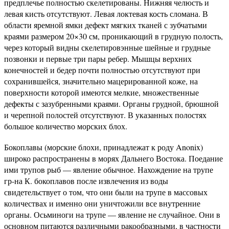
предплечье полностью скелетированы. Нижняя челюсть и
левая кисть отсутствуют. Левая локтевая кость сломана. В
области яремной ямки дефект мягких тканей с зубчатыми
краями размером 20×30 см, проникающий в грудную полость,
через который видны скелетировэнные шейные и грудные
позвонки и первые три пары ребер. Мышцы верхних
конечностей и бедер почти полностью отсутствуют при
сохранившейся, значительно мацерированной коже, на
поверхности которой имеются мелкие, множественные
дефекты с зазубренными краями. Органы грудной, брюшной
и черепной полостей отсутствуют. В указанных полостях
большое количество морских блох.
Бокоплавы (морские блохи, принадлежат к роду Anonix)
широко распространены в морях Дальнего Востока. Поедание
ими трупов рыб — явление обычное. Нахождение на трупе
гр-на К. бокоплавов после извлечения из воды
свидетельствует о том, что они были на трупе в массовых
количествах и именно они уничтожили все внутренние
органы. Осьминоги на трупе — явление не случайное. Они в
основном питаются различными ракообразными, в частности