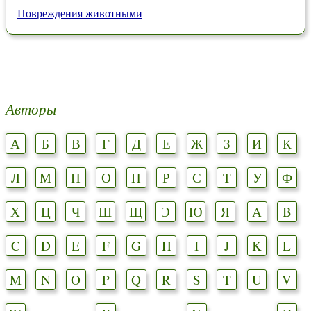
Повреждения животными
Авторы
А
Б
В
Г
Д
Е
Ж
З
И
К
Л
М
Н
О
П
Р
С
Т
У
Ф
Х
Ц
Ч
Ш
Щ
Э
Ю
Я
A
B
C
D
E
F
G
H
I
J
K
L
M
N
O
P
Q
R
S
T
U
V