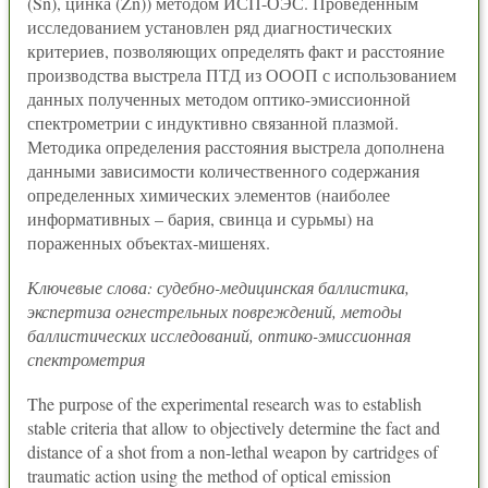
(Sn), цинка (Zn)) методом ИСП-ОЭС. Проведенным
исследованием установлен ряд диагностических
критериев, позволяющих определять факт и расстояние
производства выстрела ПТД из ОООП с использованием
данных полученных методом оптико-эмиссионной
спектрометрии с индуктивно связанной плазмой.
Методика определения расстояния выстрела дополнена
данными зависимости количественного содержания
определенных химических элементов (наиболее
информативных – бария, свинца и сурьмы) на
пораженных объектах-мишенях.
Ключевые слова: судебно-медицинская баллистика,
экспертиза огнестрельных повреждений, методы
баллистических исследований, оптико-эмиссионная
спектрометрия
The purpose of the experimental research was to establish
stable criteria that allow to objectively determine the fact and
distance of a shot from a non-lethal weapon by cartridges of
traumatic action using the method of optical emission