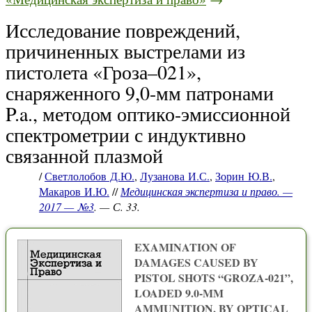
Исследование повреждений,
причиненных выстрелами из
пистолета «Гроза–021»,
снаряженного 9,0-мм патронами
P.a., методом оптико-эмиссионной
спектрометрии с индуктивно
связанной плазмой
/
Светлолобов Д.Ю.
,
Лузанова И.С.
,
Зорин Ю.В.
,
Макаров И.Ю.
//
Медицинская экспертиза и право. —
2017 — №3
. — С. 33.
EXAMINATION OF
DAMAGES CAUSED BY
PISTOL SHOTS “GROZA-021”,
LOADED 9.0-MM
AMMUNITION, BY OPTICAL