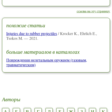
ссылка на эту страницу
похожие статьи
Injuries due to rubber projectiles
/ Krocker K., Ehrlich E.,
Tsokos M. — 2021.
больше материалов в каталогах
Повреждения нелетальным оружием (газовым,
травматическим)
Авторы
А
Б
В
Г
Д
Е
Ж
З
И
К