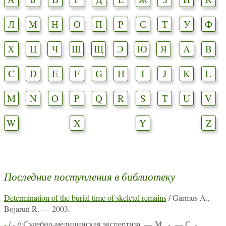
Л
М
Н
О
П
Р
С
Т
У
Ф
Х
Ц
Ч
Ш
Щ
Э
Ю
Я
A
B
C
D
E
F
G
H
I
J
K
L
M
N
O
P
Q
R
S
T
U
V
W
X
Y
Z
Последние поступления в библиотеку
Determination of the burial time of skeletal remains
/ Garmus A.,
Bojarun R. — 2003.
-
/ - // Судебно-медицинская экспертиза. — М., -. — С. -.