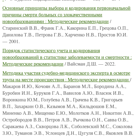
Основные принципы выбора и кодирования первоначальной
причины смерти больных со злокачественными
новообразованиями : Методические рекомендации
/
Старинский В.В., Франк Г.А., Какорина Е.П., Грецова О.П.,
Данилова Т.В., Петрова Г.В., Харченко Н.В., Простов Ю.И.
— 2001.
Порядок статистического учета и кодирования
новообразований в статистике заболеваемости и смертности :
Методические рекомендации
/ Вайсман Д.Ш. — 2022.
Методика участия судебно-медицинского эксперта в осмотре
трупа на месте происшествия : Методические рекомендации
/
Макаров И.Ю., Кочоян А.Л., Баранов М.Л., Бородина А.А.,
Буробин И.Н., Буруков Г.А., Вавилов А.Ю., Власюк И.В.,
Воронкина Ю.М., Голубева А.В., Грачева К.В., Григорьев
В.П., Захаркин О.В., Казымов М.А., Кильдюшов Е.М.,
Миненко А.В., Мищенко Е.Ю., Молотков А.Н., Никитин А.В.,
Остробородов В.В., Петров А.В., Рычкова О.Н., Савва О.В.,
Саракаева А.З., Скворцова Л.К., Соболевский М.С., Соколова
З.Ю., Туманов Э.В., Услонцев Д.Н., Цугуля С.В., Яковлев В.В.