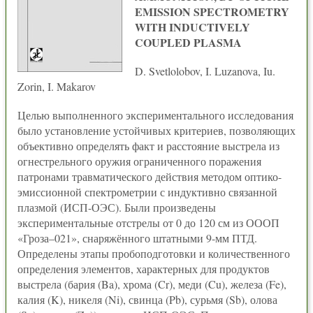
EMISSION SPECTROMETRY
WITH INDUCTIVELY
COUPLED PLASMA
D. Svetlolobov, I. Luzanova, Iu.
Zorin, I. Makarov
Целью выполненного экспериментального исследования
было установление устойчивых критериев, позволяющих
объективно определять факт и расстояние выстрела из
огнестрельного оружия ограниченного поражения
патронами травматического действия методом оптико-
эмиссионной спектрометрии с индуктивно связанной
плазмой (ИСП-ОЭС). Были произведены
экспериментальные отстрелы от 0 до 120 см из ОООП
«Гроза–021», снаряжённого штатными 9-мм ПТД.
Определены этапы пробоподготовки и количественного
определения элементов, характерных для продуктов
выстрела (бария (Ba), хрома (Cr), меди (Cu), железа (Fe),
калия (K), никеля (Ni), свинца (Pb), сурьмя (Sb), олова