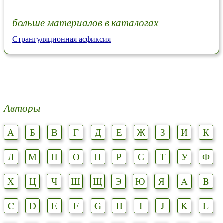
больше материалов в каталогах
Странгуляционная асфиксия
Авторы
А
Б
В
Г
Д
Е
Ж
З
И
К
Л
М
Н
О
П
Р
С
Т
У
Ф
Х
Ц
Ч
Ш
Щ
Э
Ю
Я
A
B
C
D
E
F
G
H
I
J
K
L