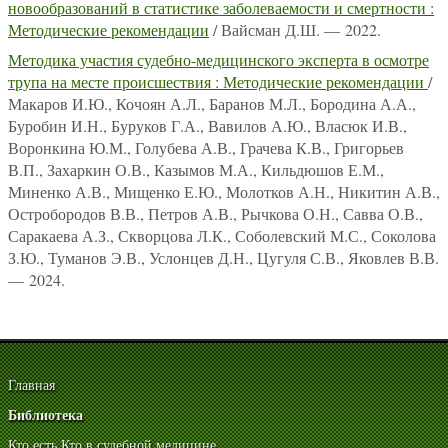
новообразований в статистике заболеваемости и смертности :
Методические рекомендации
/ Вайсман Д.Ш. — 2022.
Методика участия судебно-медицинского эксперта в осмотре
трупа на месте происшествия : Методические рекомендации
/
Макаров И.Ю., Кочоян А.Л., Баранов М.Л., Бородина А.А.,
Буробин И.Н., Буруков Г.А., Вавилов А.Ю., Власюк И.В.,
Воронкина Ю.М., Голубева А.В., Грачева К.В., Григорьев
В.П., Захаркин О.В., Казымов М.А., Кильдюшов Е.М.,
Миненко А.В., Мищенко Е.Ю., Молотков А.Н., Никитин А.В.,
Остробородов В.В., Петров А.В., Рычкова О.Н., Савва О.В.,
Саракаева А.З., Скворцова Л.К., Соболевский М.С., Соколова
З.Ю., Туманов Э.В., Услонцев Д.Н., Цугуля С.В., Яковлев В.В.
— 2024.
Главная
Библиотека
Кто есть Кто в судебной медицине