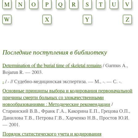
M
N
O
P
Q
R
S
T
U
V
W
X
Y
Z
Последние поступления в библиотеку
Determination of the burial time of skeletal remains
/ Garmus A.,
Bojarun R. — 2003.
-
/ - // Судебно-медицинская экспертиза. — М., -. — С. -.
Основные принципы выбора и кодирования первоначальной
причины смерти больных со злокачественными
новообразованиями : Методические рекомендации
/
Старинский В.В., Франк Г.А., Какорина Е.П., Грецова О.П.,
Данилова Т.В., Петрова Г.В., Харченко Н.В., Простов Ю.И.
— 2001.
Порядок статистического учета и кодирования