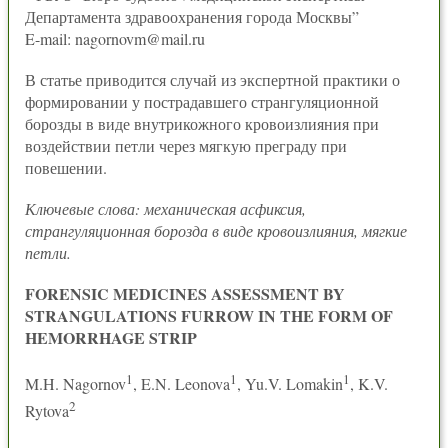
Департамента здравоохранения города Москвы”
E-mail: nagornovm@mail.ru
В статье приводится случай из экспертной практики о
формировании у пострадавшего странгуляционной
борозды в виде внутрикожного кровоизлияния при
воздействии петли через мягкую преграду при
повешении.
Ключевые слова: механическая асфиксия,
странгуляционная борозда в виде кровоизлияния, мягкие
петли.
FORENSIC MEDICINES ASSESSMENT BY
STRANGULATIONS FURROW IN THE FORM OF
HEMORRHAGE STRIP
1
1
1
M.H. Nagornov
, E.N. Leonova
, Yu.V. Lomakin
, K.V.
2
Rytova