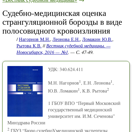
Судебно-медицинская оценка
странгуляционной борозды в виде
полосовидного кровоизлияния
/
Нагорнов М.Н.
,
Леонова Е.Н.
,
Ломакин Ю.В.
,
Рытова К.В.
//
Вестник судебной медицины. —
Новосибирск, 2016 — №1
. — С. 47-49.
УДК: 340.624.411
1
1
М.Н. Нагорнов
, Е.Н. Леонова
,
1
2
Ю.В. Ломакин
, К.В. Рытова
1 ГБОУ ВПО “Первый Московский
государственный медицинский
университет им. И.М. Сеченова”
Минздрава России
2
ГБУЗ “Бюро судебноVмедицинской экспертизы