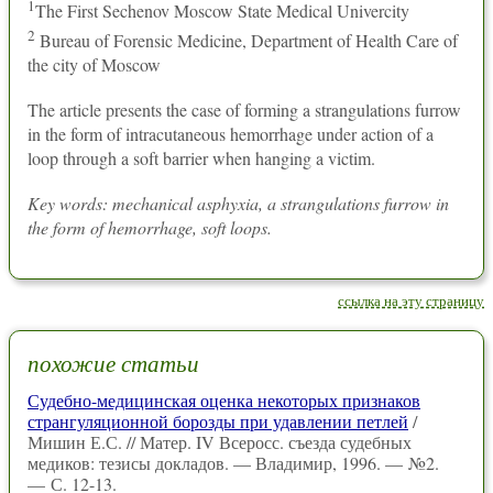
1
The First Sechenov Moscow State Medical Univercity
2
Bureau of Forensic Medicine, Department of Health Care of
the city of Moscow
The article presents the case of forming a strangulations furrow
in the form of intracutaneous hemorrhage under action of a
loop through a soft barrier when hanging a victim.
Key words: mechanical asphyxia, a strangulations furrow in
the form of hemorrhage, soft loops.
ссылка на эту страницу
похожие статьи
Судебно-медицинская оценка некоторых признаков
странгуляционной борозды при удавлении петлей
/
Мишин Е.С. // Матер. IV Всеросс. съезда судебных
медиков: тезисы докладов. — Владимир, 1996. — №2.
— С. 12-13.