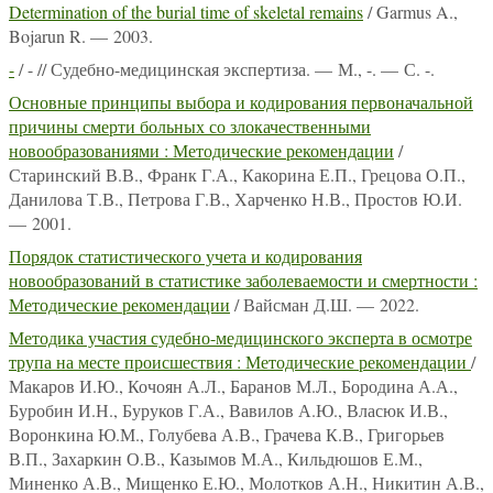
Determination of the burial time of skeletal remains
/ Garmus A.,
Bojarun R. — 2003.
-
/ - // Судебно-медицинская экспертиза. — М., -. — С. -.
Основные принципы выбора и кодирования первоначальной
причины смерти больных со злокачественными
новообразованиями : Методические рекомендации
/
Старинский В.В., Франк Г.А., Какорина Е.П., Грецова О.П.,
Данилова Т.В., Петрова Г.В., Харченко Н.В., Простов Ю.И.
— 2001.
Порядок статистического учета и кодирования
новообразований в статистике заболеваемости и смертности :
Методические рекомендации
/ Вайсман Д.Ш. — 2022.
Методика участия судебно-медицинского эксперта в осмотре
трупа на месте происшествия : Методические рекомендации
/
Макаров И.Ю., Кочоян А.Л., Баранов М.Л., Бородина А.А.,
Буробин И.Н., Буруков Г.А., Вавилов А.Ю., Власюк И.В.,
Воронкина Ю.М., Голубева А.В., Грачева К.В., Григорьев
В.П., Захаркин О.В., Казымов М.А., Кильдюшов Е.М.,
Миненко А.В., Мищенко Е.Ю., Молотков А.Н., Никитин А.В.,