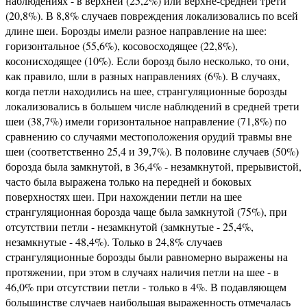
наблюдениях - в верхней (25,2%) или верхне-средней трети
(20,8%). В 8,8% случаев повреждения локализовались по всей
длине шеи. Борозды имели разное направление на шее:
горизонтальное (55,6%), косовосходящее (22,8%),
косонисходящее (10%). Если борозд было несколько, то они,
как правило, шли в разных направлениях (6%). В случаях,
когда петли находились на шее, странгуляционные борозды
локализовались в большем числе наблюдений в средней трети
шеи (38,7%) имели горизонтальное направление (71,8%) по
сравнению со случаями местоположения орудий травмы вне
шеи (соответственно 25,4 и 39,7%). В половине случаев (50%)
борозда была замкнутой, в 36,4% - незамкнутой, прерывистой,
часто была выражена только на передней и боковых
поверхностях шеи. При нахождении петли на шее
странгуляционная борозда чаще была замкнутой (75%), при
отсутствии петли - незамкнутой (замкнутые - 25,4%,
незамкнутые - 48,4%). Только в 24,8% случаев
странгуляционные борозды были равномерно выражены на
протяжении, при этом в случаях наличия петли на шее - в
46,0% при отсутствии петли - только в 4%. В подавляющем
большинстве случаев наибольшая выраженность отмечалась