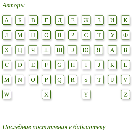
Авторы
А
Б
В
Г
Д
Е
Ж
З
И
К
Л
М
Н
О
П
Р
С
Т
У
Ф
Х
Ц
Ч
Ш
Щ
Э
Ю
Я
A
B
C
D
E
F
G
H
I
J
K
L
M
N
O
P
Q
R
S
T
U
V
W
X
Y
Z
Последние поступления в библиотеку