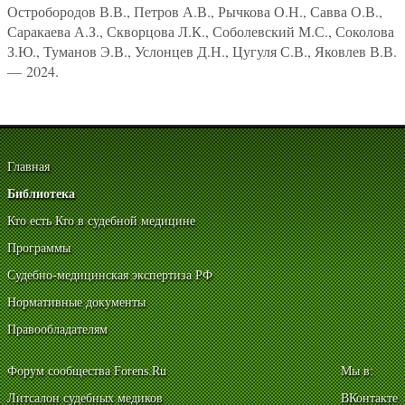
Остробородов В.В., Петров А.В., Рычкова О.Н., Савва О.В.,
Саракаева А.З., Скворцова Л.К., Соболевский М.С., Соколова
З.Ю., Туманов Э.В., Услонцев Д.Н., Цугуля С.В., Яковлев В.В.
— 2024.
Главная
Библиотека
Кто есть Кто в судебной медицине
Программы
Судебно-медицинская экспертиза РФ
Нормативные документы
Правообладателям
Форум сообщества Forens.Ru
Мы в:
Литсалон судебных медиков
ВКонтакте