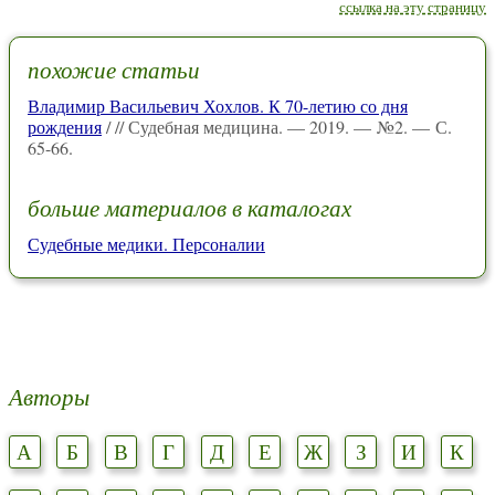
ссылка на эту страницу
похожие статьи
Владимир Васильевич Хохлов. К 70-летию со дня
рождения
/ // Судебная медицина. — 2019. — №2. — С.
65-66.
больше материалов в каталогах
Судебные медики. Персоналии
Авторы
А
Б
В
Г
Д
Е
Ж
З
И
К