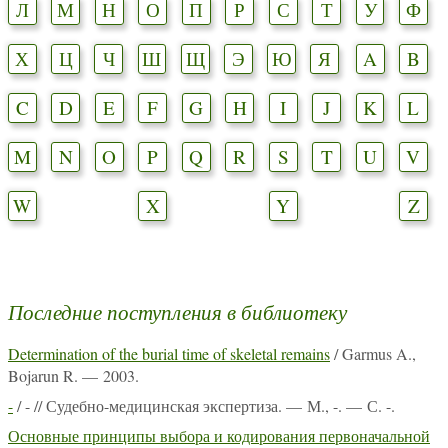
Л
М
Н
О
П
Р
С
Т
У
Ф
Х
Ц
Ч
Ш
Щ
Э
Ю
Я
A
B
C
D
E
F
G
H
I
J
K
L
M
N
O
P
Q
R
S
T
U
V
W
X
Y
Z
Последние поступления в библиотеку
Determination of the burial time of skeletal remains
/ Garmus A.,
Bojarun R. — 2003.
-
/ - // Судебно-медицинская экспертиза. — М., -. — С. -.
Основные принципы выбора и кодирования первоначальной