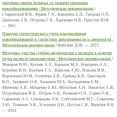
причины смерти больных со злокачественными
новообразованиями : Методические рекомендации
/
Старинский В.В., Франк Г.А., Какорина Е.П., Грецова О.П.,
Данилова Т.В., Петрова Г.В., Харченко Н.В., Простов Ю.И.
— 2001.
Порядок статистического учета и кодирования
новообразований в статистике заболеваемости и смертности :
Методические рекомендации
/ Вайсман Д.Ш. — 2022.
Методика участия судебно-медицинского эксперта в осмотре
трупа на месте происшествия : Методические рекомендации
/
Макаров И.Ю., Кочоян А.Л., Баранов М.Л., Бородина А.А.,
Буробин И.Н., Буруков Г.А., Вавилов А.Ю., Власюк И.В.,
Воронкина Ю.М., Голубева А.В., Грачева К.В., Григорьев
В.П., Захаркин О.В., Казымов М.А., Кильдюшов Е.М.,
Миненко А.В., Мищенко Е.Ю., Молотков А.Н., Никитин А.В.,
Остробородов В.В., Петров А.В., Рычкова О.Н., Савва О.В.,
Саракаева А.З., Скворцова Л.К., Соболевский М.С., Соколова
З.Ю., Туманов Э.В., Услонцев Д.Н., Цугуля С.В., Яковлев В.В.
— 2024.