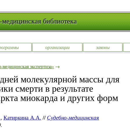
-медицинская библиотека
рограммы
организации
законы
-медицинская экспертиза»
→
едней молекулярной массы для
ки смерти в результате
аркта миокарда и других форм
.
,
Катиркина А.А.
//
Судебно-медицинская
.