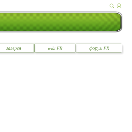
галерея
wiki FR
форум FR