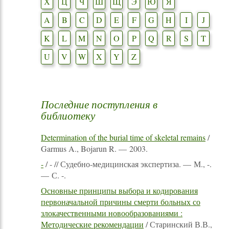
Х
Ц
Ч
Ш
Щ
Э
Ю
Я
A
B
C
D
E
F
G
H
I
J
K
L
M
N
O
P
Q
R
S
T
U
V
W
X
Y
Z
Последние поступления в
библиотеку
Determination of the burial time of skeletal remains
/
Garmus A., Bojarun R. — 2003.
-
/ - // Судебно-медицинская экспертиза. — М., -.
— С. -.
Основные принципы выбора и кодирования
первоначальной причины смерти больных со
злокачественными новообразованиями :
Методические рекомендации
/ Старинский В.В.,