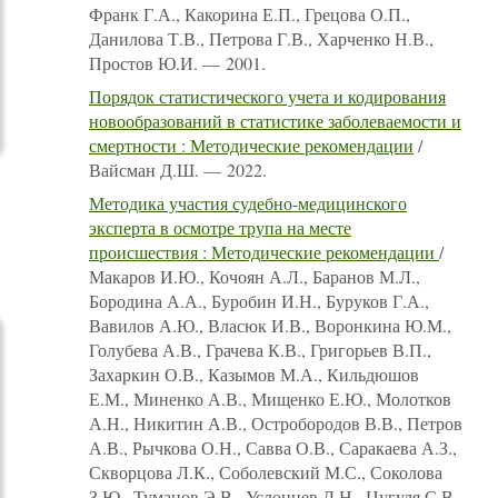
Франк Г.А., Какорина Е.П., Грецова О.П.,
Данилова Т.В., Петрова Г.В., Харченко Н.В.,
Простов Ю.И. — 2001.
Порядок статистического учета и кодирования
новообразований в статистике заболеваемости и
смертности : Методические рекомендации
/
Вайсман Д.Ш. — 2022.
Методика участия судебно-медицинского
эксперта в осмотре трупа на месте
происшествия : Методические рекомендации
/
Макаров И.Ю., Кочоян А.Л., Баранов М.Л.,
Бородина А.А., Буробин И.Н., Буруков Г.А.,
Вавилов А.Ю., Власюк И.В., Воронкина Ю.М.,
Голубева А.В., Грачева К.В., Григорьев В.П.,
Захаркин О.В., Казымов М.А., Кильдюшов
Е.М., Миненко А.В., Мищенко Е.Ю., Молотков
А.Н., Никитин А.В., Остробородов В.В., Петров
А.В., Рычкова О.Н., Савва О.В., Саракаева А.З.,
Скворцова Л.К., Соболевский М.С., Соколова
З.Ю., Туманов Э.В., Услонцев Д.Н., Цугуля С.В.,