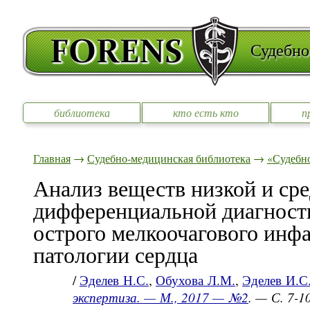
Судебно
библиотека
кто есть кто
п
Главная
→
Судебно-медицинская библиотека
→
«Судебно
Анализ веществ низкой и ср
дифференциальной диагности
острого мелкоочагового инф
патологии сердца
/
Эделев Н.С.
,
Обухова Л.М.
,
Эделев И.С
экспертиза. — М., 2017 — №2
. — С. 7-10