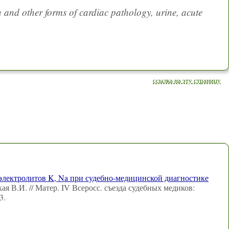
 and other forms of cardiac pathology, urine, acute
ссылка на эту страницу
лектролитов K, Na при судебно-медицинской диагностике
ая В.И. // Матер. IV Всеросс. съезда судебных медиков:
3.