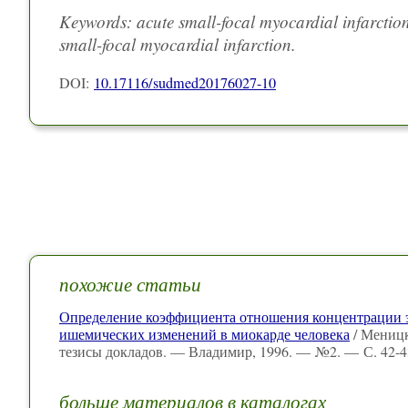
Keywords: acute small-focal myocardial infarction
small-focal myocardial infarction.
DOI:
10.17116/sudmed20176027-10
похожие статьи
Определение коэффициента отношения концентрации э
ишемических изменений в миокарде человека
/ Меницк
тезисы докладов. — Владимир, 1996. — №2. — С. 42-4
больше материалов в каталогах