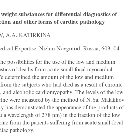
eight substances for differential diagnostics of
ction and other forms of cardiac pathology
V, A.A. KATIRKINA
dical Expertise, Nizhni Novgorod, Russia, 603104
the possibilities for the use of the low and medium
ostics of deaths from acute small-focal myocardial
 We determined the amount of the low and medium
from the subjects who had died as a result of chronic
n, and alcoholic cardiomyopathy. The levels of the low
urine were measured by the method of N.Ya. Malakhov
dy has demonstrated the appearance of the products of
t a wavelength of 278 nm) in the fraction of the low
ne from the patients suffering from acute small-focal
diac pathology.