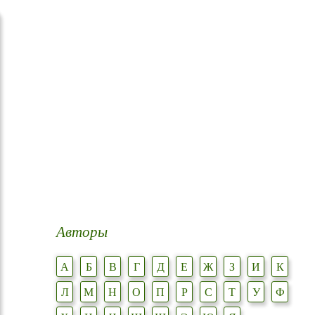
Авторы
А
Б
В
Г
Д
Е
Ж
З
И
К
Л
М
Н
О
П
Р
С
Т
У
Ф