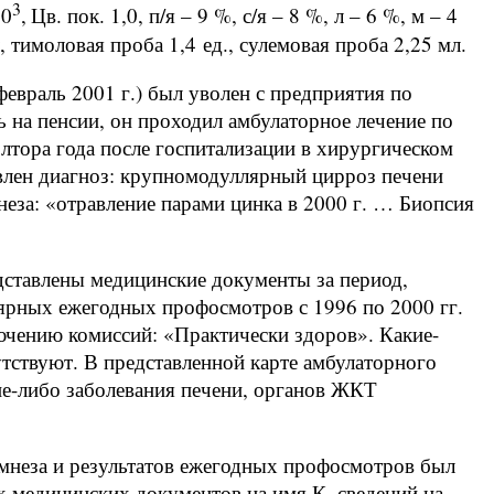
3
10
,
Цв. пок. 1,0, п/я – 9 %, с/я – 8 %, л – 6 %, м – 4
тимоловая проба 1,4 ед., сулемовая проба 2,25 мл.
февраль 2001 г.) был уволен с предприятия по
ь на пенсии, он проходил амбулаторное лечение по
лтора года после госпитализации в хирургическом
влен диагноз: крупномодуллярный цирроз печени
неза: «отравление парами цинка в 2000 г. … Биопсия
дставлены медицинские документы за период,
ярных ежегодных профосмотров
с 1996 по 2000 гг.
ючению комиссий: «Практически здоров». Какие-
утствуют. В представленной карте амбулаторного
ие-либо заболевания печени, органов ЖКТ
мнеза и результатов ежегодных профосмотров был
х медицинских документов на имя К. сведений на