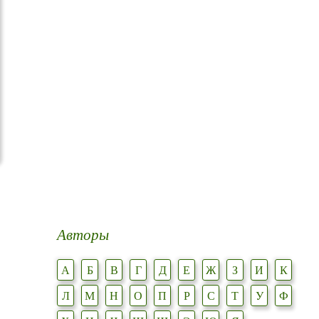
Авторы
А
Б
В
Г
Д
Е
Ж
З
И
К
Л
М
Н
О
П
Р
С
Т
У
Ф