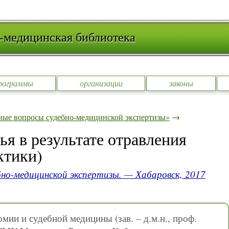
-медицинская библиотека
рограммы
организации
законы
ные вопросы судебно-медицинской экспертизы»
→
ья в результате отравления
ктики)
но-медицинской экспертизы. — Хабаровск, 2017
мии и судебной медицины (зав. – д.м.н., проф.