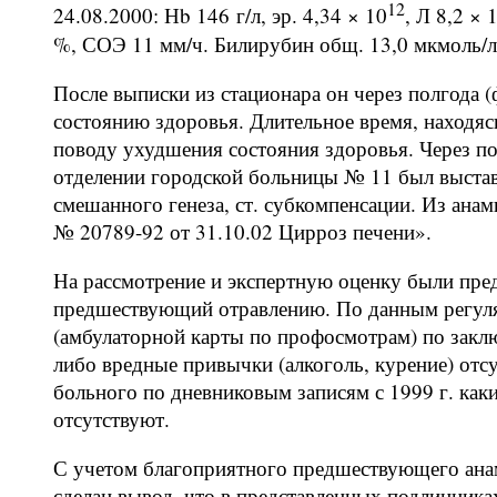
12
24.08.2000: Нb 146 г/л, эр. 4,34 × 10
, Л 8,2 × 
%, СОЭ 11 мм/ч. Билирубин общ. 13,0 мкмоль/л, 
После выписки из стационара он через полгода (
состоянию здоровья. Длительное время, находяс
поводу ухудшения состояния здоровья. Через по
отделении городской больницы № 11 был выста
смешанного генеза, ст. субкомпенсации. Из анам
№ 20789-92 от 31.10.02 Цирроз печени».
На рассмотрение и экспертную оценку были пре
предшествующий отравлению. По данным регул
(амбулаторной карты по проф­осмотрам)
по закл
либо вредные привычки (алкоголь, курение) отс
больного по дневниковым записям с 1999 г. как
отсутствуют.
С учетом благоприятного предшествующего ана
сделан вывод, что в представленных подлинника