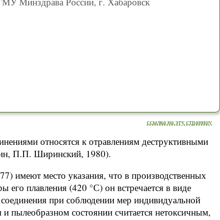
МУ Минздрава России, г. Хабаровск
ссылка на эту страницу
динениями относятся к отравлениям деструктивными
ин, П.П. Ширинский, 1980).
977) имеют место указания, что в производственных
 его плавления (420 °С) он встречается в виде
о соединения при соблюдении мер индивидуальной
м и пылеобразном состоянии считается нетоксичным,