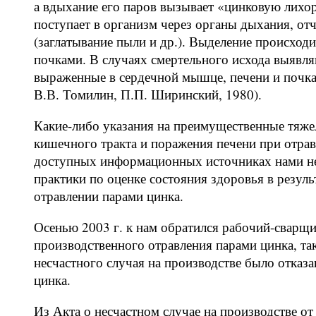
а вдыхание его паров вызывает «цинковую лихо
поступает в организм через органы дыхания, от
(заглатывание пыли и др.). Выделение происход
почками. В случаях смертельного исхода выявл
выраженные в сердечной мышце, печени и почках
В.В. Томилин, П.П. Ширинский, 1980).
Какие-либо указания на преимущественные тяж
кишечного тракта и поражения печени при отрав
доступных информационных источниках нами не 
практики по оценке состояния здоровья в резул
отравлении парами цинка.
Осенью 2003 г. к нам обратился рабочий-сварщи
производственного отравления парами цинка, так 
несчастного случая на производстве было отказ
цинка.
Из Акта о несчастном случае на производстве от 3