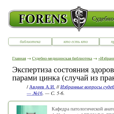
Судебно
библиотека
кто есть кто
п
Главная
→
Судебно-медицинская библиотека
→
«Избран
Экспертиза состояния здоров
парами цинка (случай из пра
/
Авдеев А.И.
//
Избранные вопросы судеб
— №16
. — С. 5-6.
Кафедра патологической анато