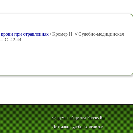
 крови при отравлениях
/ Кромер Н. // Судебно-медицинская
— С. 42-44.
Форум сообщества Forens.Ru
Литсалон судебных медиков