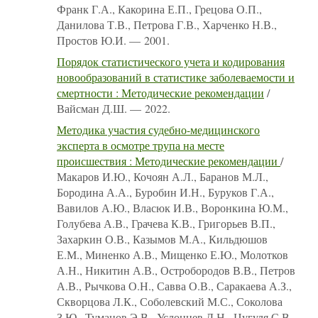
Франк Г.А., Какорина Е.П., Грецова О.П.,
Данилова Т.В., Петрова Г.В., Харченко Н.В.,
Простов Ю.И. — 2001.
Порядок статистического учета и кодирования
новообразований в статистике заболеваемости и
смертности : Методические рекомендации
/
Вайсман Д.Ш. — 2022.
Методика участия судебно-медицинского
эксперта в осмотре трупа на месте
происшествия : Методические рекомендации
/
Макаров И.Ю., Кочоян А.Л., Баранов М.Л.,
Бородина А.А., Буробин И.Н., Буруков Г.А.,
Вавилов А.Ю., Власюк И.В., Воронкина Ю.М.,
Голубева А.В., Грачева К.В., Григорьев В.П.,
Захаркин О.В., Казымов М.А., Кильдюшов
Е.М., Миненко А.В., Мищенко Е.Ю., Молотков
А.Н., Никитин А.В., Остробородов В.В., Петров
А.В., Рычкова О.Н., Савва О.В., Саракаева А.З.,
Скворцова Л.К., Соболевский М.С., Соколова
З.Ю., Туманов Э.В., Услонцев Д.Н., Цугуля С.В.,