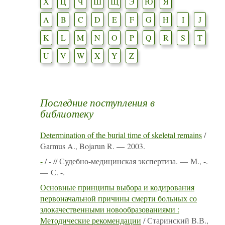
Х
Ц
Ч
Ш
Щ
Э
Ю
Я
A
B
C
D
E
F
G
H
I
J
K
L
M
N
O
P
Q
R
S
T
U
V
W
X
Y
Z
Последние поступления в
библиотеку
Determination of the burial time of skeletal remains
/
Garmus A., Bojarun R. — 2003.
-
/ - // Судебно-медицинская экспертиза. — М., -.
— С. -.
Основные принципы выбора и кодирования
первоначальной причины смерти больных со
злокачественными новообразованиями :
Методические рекомендации
/ Старинский В.В.,