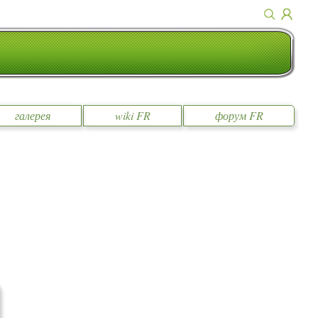
галерея
wiki FR
форум FR