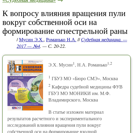
К вопросу влияния вращения пули
вокруг собственной оси на
формирование огнестрельной раны
/
Мусин Э.Х.
,
Романько Н.А.
//
Судебная медицина. —
2017 — №4
. — С. 20-22.
1
1,2
Э.Х. Мусин
, Н.А. Романько
1
ГБУЗ МО «Бюро СМЭ», Москва
2
Кафедра судебной медицины ФУВ
ГБУЗ МО МОНИКИ им. М.Ф.
Владимирского, Москва
В статье изложен материал
результатов расчетного и экспериментального
исследований влияния вращения пули вокруг
собственной оси на формирование входной