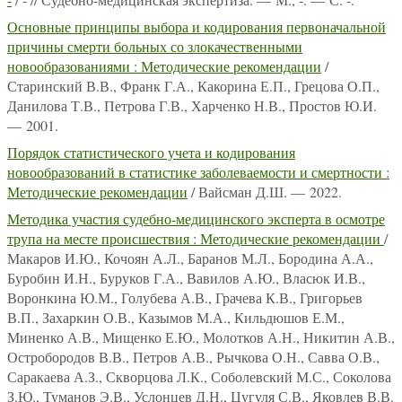
Основные принципы выбора и кодирования первоначальной
причины смерти больных со злокачественными
новообразованиями : Методические рекомендации
/
Старинский В.В., Франк Г.А., Какорина Е.П., Грецова О.П.,
Данилова Т.В., Петрова Г.В., Харченко Н.В., Простов Ю.И.
— 2001.
Порядок статистического учета и кодирования
новообразований в статистике заболеваемости и смертности :
Методические рекомендации
/ Вайсман Д.Ш. — 2022.
Методика участия судебно-медицинского эксперта в осмотре
трупа на месте происшествия : Методические рекомендации
/
Макаров И.Ю., Кочоян А.Л., Баранов М.Л., Бородина А.А.,
Буробин И.Н., Буруков Г.А., Вавилов А.Ю., Власюк И.В.,
Воронкина Ю.М., Голубева А.В., Грачева К.В., Григорьев
В.П., Захаркин О.В., Казымов М.А., Кильдюшов Е.М.,
Миненко А.В., Мищенко Е.Ю., Молотков А.Н., Никитин А.В.,
Остробородов В.В., Петров А.В., Рычкова О.Н., Савва О.В.,
Саракаева А.З., Скворцова Л.К., Соболевский М.С., Соколова
З.Ю., Туманов Э.В., Услонцев Д.Н., Цугуля С.В., Яковлев В.В.