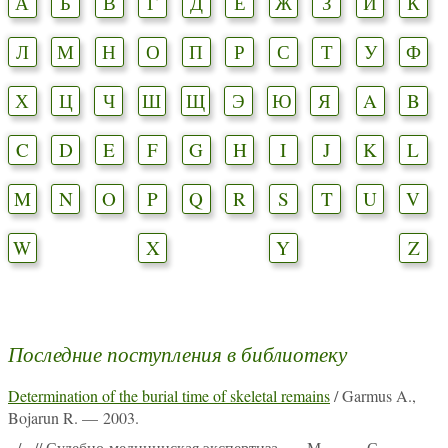
А
Б
В
Г
Д
Е
Ж
З
И
К
Л
М
Н
О
П
Р
С
Т
У
Ф
Х
Ц
Ч
Ш
Щ
Э
Ю
Я
A
B
C
D
E
F
G
H
I
J
K
L
M
N
O
P
Q
R
S
T
U
V
W
X
Y
Z
Последние поступления в библиотеку
Determination of the burial time of skeletal remains
/ Garmus A.,
Bojarun R. — 2003.
-
/ - // Судебно-медицинская экспертиза. — М., -. — С. -.