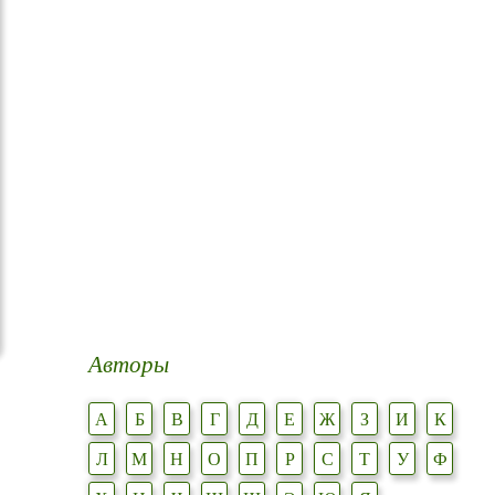
Авторы
А
Б
В
Г
Д
Е
Ж
З
И
К
Л
М
Н
О
П
Р
С
Т
У
Ф