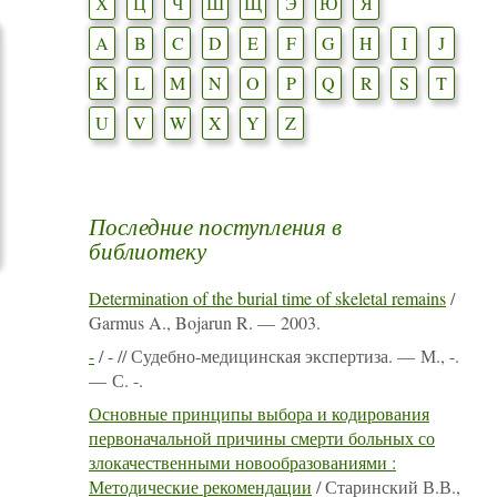
Х
Ц
Ч
Ш
Щ
Э
Ю
Я
A
B
C
D
E
F
G
H
I
J
K
L
M
N
O
P
Q
R
S
T
U
V
W
X
Y
Z
Последние поступления в
библиотеку
Determination of the burial time of skeletal remains
/
Garmus A., Bojarun R. — 2003.
-
/ - // Судебно-медицинская экспертиза. — М., -.
— С. -.
Основные принципы выбора и кодирования
первоначальной причины смерти больных со
злокачественными новообразованиями :
Методические рекомендации
/ Старинский В.В.,