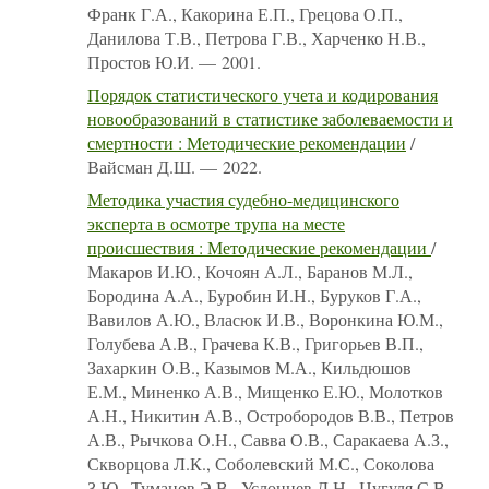
Франк Г.А., Какорина Е.П., Грецова О.П.,
Данилова Т.В., Петрова Г.В., Харченко Н.В.,
Простов Ю.И. — 2001.
Порядок статистического учета и кодирования
новообразований в статистике заболеваемости и
смертности : Методические рекомендации
/
Вайсман Д.Ш. — 2022.
Методика участия судебно-медицинского
эксперта в осмотре трупа на месте
происшествия : Методические рекомендации
/
Макаров И.Ю., Кочоян А.Л., Баранов М.Л.,
Бородина А.А., Буробин И.Н., Буруков Г.А.,
Вавилов А.Ю., Власюк И.В., Воронкина Ю.М.,
Голубева А.В., Грачева К.В., Григорьев В.П.,
Захаркин О.В., Казымов М.А., Кильдюшов
Е.М., Миненко А.В., Мищенко Е.Ю., Молотков
А.Н., Никитин А.В., Остробородов В.В., Петров
А.В., Рычкова О.Н., Савва О.В., Саракаева А.З.,
Скворцова Л.К., Соболевский М.С., Соколова
З.Ю., Туманов Э.В., Услонцев Д.Н., Цугуля С.В.,