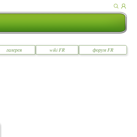
галерея
wiki FR
форум FR