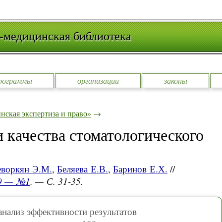
-медицинская библиотека
рограммы
организации
законы
ская экспертиза и право»
→
 качества стоматологического
еворкян Э.М.
,
Беляева Е.В.
,
Баринов Е.Х.
//
09 — №1
. — С. 31-35.
нализ эффективности результатов