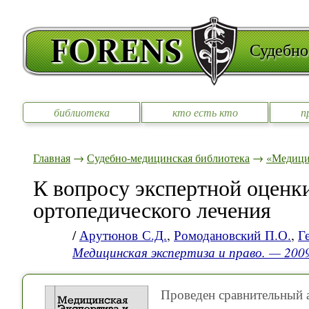
Судебно
библиотека
кто есть кто
п
Главная
→
Судебно-медицинская библиотека
→
«Медицин
К вопросу экспертной оценки
ортопедического лечения
/
Арутюнов С.Д.
,
Ромодановский П.О.
,
Г
Медицинская экспертиза и право. — 20
Проведен сравнительный а