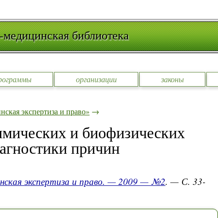
-медицинская библиотека
рограммы
организации
законы
ская экспертиза и право»
→
имических и биофизических
иагностики причин
нская экспертиза и право. — 2009 — №2
. — С. 33-