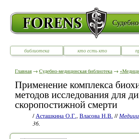
Судебно
библиотека
кто есть кто
п
Главная
→
Судебно-медицинская библиотека
→
«Медицин
Применение комплекса биох
методов исследования для д
скоропостижной смерти
/
Асташкина О.Г.
,
Власова Н.В.
//
Медици
36.