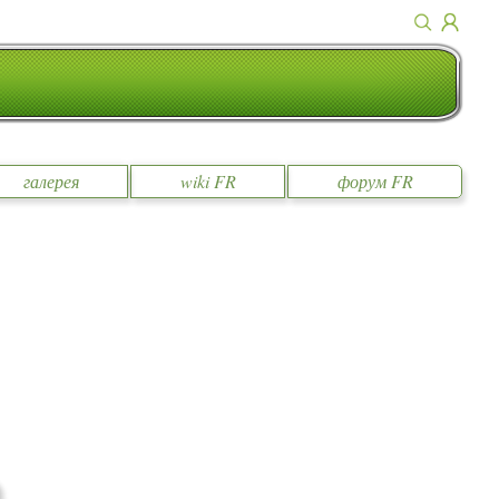
галерея
wiki FR
форум FR