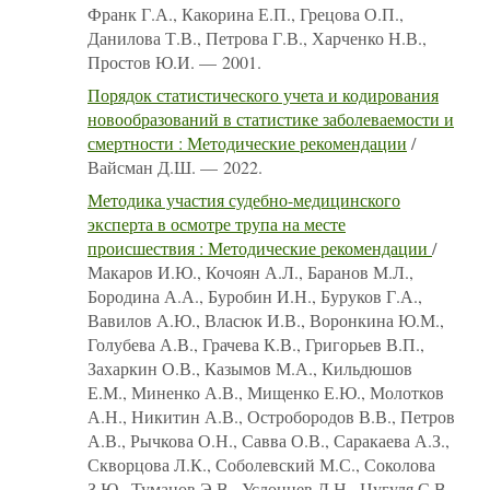
Франк Г.А., Какорина Е.П., Грецова О.П.,
Данилова Т.В., Петрова Г.В., Харченко Н.В.,
Простов Ю.И. — 2001.
Порядок статистического учета и кодирования
новообразований в статистике заболеваемости и
смертности : Методические рекомендации
/
Вайсман Д.Ш. — 2022.
Методика участия судебно-медицинского
эксперта в осмотре трупа на месте
происшествия : Методические рекомендации
/
Макаров И.Ю., Кочоян А.Л., Баранов М.Л.,
Бородина А.А., Буробин И.Н., Буруков Г.А.,
Вавилов А.Ю., Власюк И.В., Воронкина Ю.М.,
Голубева А.В., Грачева К.В., Григорьев В.П.,
Захаркин О.В., Казымов М.А., Кильдюшов
Е.М., Миненко А.В., Мищенко Е.Ю., Молотков
А.Н., Никитин А.В., Остробородов В.В., Петров
А.В., Рычкова О.Н., Савва О.В., Саракаева А.З.,
Скворцова Л.К., Соболевский М.С., Соколова
З.Ю., Туманов Э.В., Услонцев Д.Н., Цугуля С.В.,