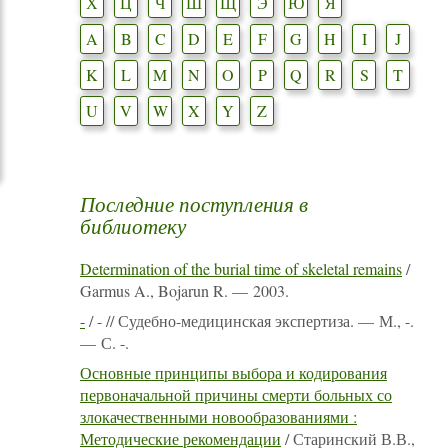
Х
Ц
Ч
Ш
Щ
Э
Ю
Я
A
B
C
D
E
F
G
H
I
J
K
L
M
N
O
P
Q
R
S
T
U
V
W
X
Y
Z
Последние поступления в
библиотеку
Determination of the burial time of skeletal remains
/
Garmus A., Bojarun R. — 2003.
-
/ - // Судебно-медицинская экспертиза. — М., -.
— С. -.
Основные принципы выбора и кодирования
первоначальной причины смерти больных со
злокачественными новообразованиями :
Методические рекомендации
/ Старинский В.В.,