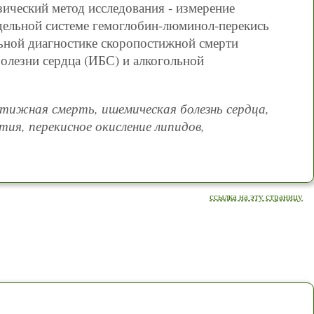
ический метод исследования - измерение
ельной системе гемоглобин-люминол-перекись
ьной диагностике скоропостижной смерти
олезни сердца (ИБС) и алкогольной
стижная смерть, ишемическая болезнь сердца,
ия, перекисное окисление липидов,
ссылка на эту страницу