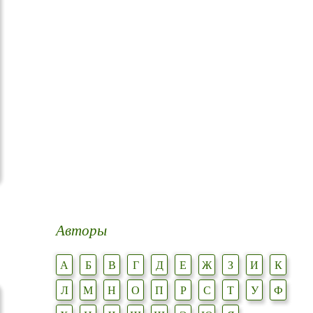
Авторы
А
Б
В
Г
Д
Е
Ж
З
И
К
Л
М
Н
О
П
Р
С
Т
У
Ф