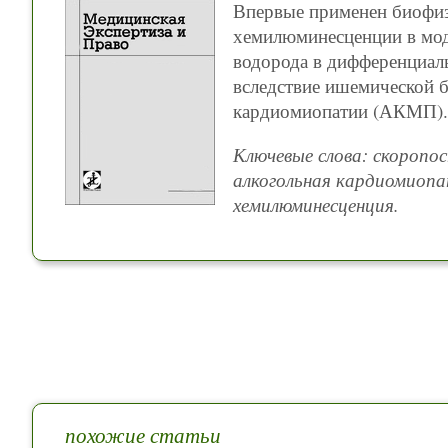
Впервые применен биофиз
хемилюминесценции в мод
водорода в дифференциал
вследствие ишемической б
кардиомиопатии (АКМП).
Ключевые слова: скоропо
алкогольная кардиомиопат
хемилюминесценция.
похожие статьи