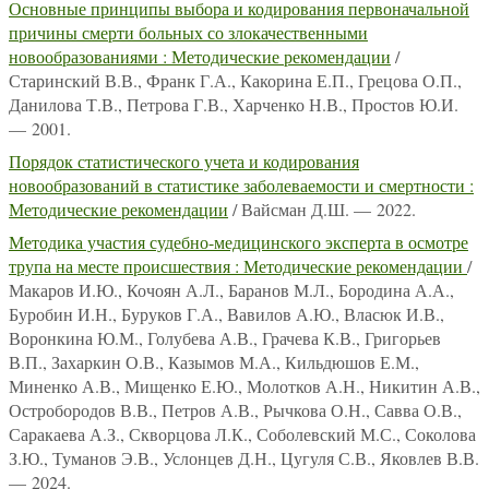
Основные принципы выбора и кодирования первоначальной
причины смерти больных со злокачественными
новообразованиями : Методические рекомендации
/
Старинский В.В., Франк Г.А., Какорина Е.П., Грецова О.П.,
Данилова Т.В., Петрова Г.В., Харченко Н.В., Простов Ю.И.
— 2001.
Порядок статистического учета и кодирования
новообразований в статистике заболеваемости и смертности :
Методические рекомендации
/ Вайсман Д.Ш. — 2022.
Методика участия судебно-медицинского эксперта в осмотре
трупа на месте происшествия : Методические рекомендации
/
Макаров И.Ю., Кочоян А.Л., Баранов М.Л., Бородина А.А.,
Буробин И.Н., Буруков Г.А., Вавилов А.Ю., Власюк И.В.,
Воронкина Ю.М., Голубева А.В., Грачева К.В., Григорьев
В.П., Захаркин О.В., Казымов М.А., Кильдюшов Е.М.,
Миненко А.В., Мищенко Е.Ю., Молотков А.Н., Никитин А.В.,
Остробородов В.В., Петров А.В., Рычкова О.Н., Савва О.В.,
Саракаева А.З., Скворцова Л.К., Соболевский М.С., Соколова
З.Ю., Туманов Э.В., Услонцев Д.Н., Цугуля С.В., Яковлев В.В.
— 2024.