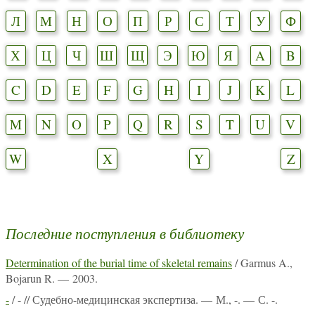
Л
М
Н
О
П
Р
С
Т
У
Ф
Х
Ц
Ч
Ш
Щ
Э
Ю
Я
A
B
C
D
E
F
G
H
I
J
K
L
M
N
O
P
Q
R
S
T
U
V
W
X
Y
Z
Последние поступления в библиотеку
Determination of the burial time of skeletal remains
/ Garmus A.,
Bojarun R. — 2003.
-
/ - // Судебно-медицинская экспертиза. — М., -. — С. -.